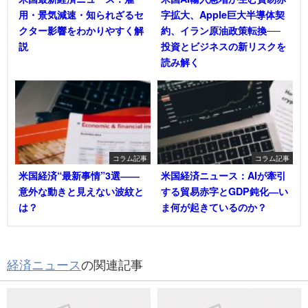
用・景気減速・知られざるセ
字拡大、Apple巨大半導体契
クター影響をわかりやすく解
約、イラン原油政策転換──
説
投資とビジネスの新リスクを
読み解く
コラム記事
コラム記事
米国経済“最新事情”3選――
米国経済ニュース：AIが牽引
意外な動きと見えない波紋と
する貿易赤字とGDP鈍化―い
は？
ま何が起きているのか？
経済ニュース
の関連記事