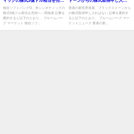
ィックの株式3億ドル相当を売却
トーンからの株式取得申し入れ
へ－関係者
はない
独自ソフトバンクG、米シンボティックの
香港の新世界発展、ブラックストーンから
株式3億ドル相当を売却へ－関係者 記事を
の株式取得申し入れはない 記事を要約す
要約すると以下のとおり。 ブルームバー
ると以下のとおり。 ブルームバーグ マー
グ マーケット 独自ソフ...
ケットニュース 香港の新...