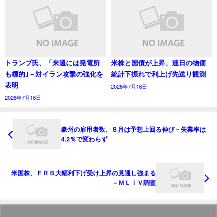
トランプ氏、「来週には発電所
米株と国債が上昇、連日の物価
も標的｣－対イラン攻撃の強化を
統計下振れで利上げ先送り観測
表明
2026年7月16日
2026年7月16日
豪州の雇用者数、８月は予想上回る伸び－失業率は
4.2％で変わらず
米国株、ＦＲＢ大幅利下げ受け上昇の見通し強まる
－ＭＬＩＶ調査