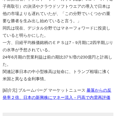
子商取引）の決済やクラウドソフトウエアの導入で日本は
他の市場よりも遅れていたが、「この分野でいくつかの重
要な勝者を生み出し始めていると言う。」
同氏は現在、デジタル分野ではマネーフォワードに投資し
ていると明らかにした。
一方、日経平均株価銘柄のＥＰＳは7－9月期に2四半期ぶり
の水準が予想されている。
24年6月期の営業利益は前の期比37％増の230億円と計画し
た。
関連記事日本の中小型株高は短命に、トランプ相場に沸く
米国と異なる金利事情。
[紹介元] ブルームバーグ マーケットニュース
暴落からの反
発率２倍、日本の新興株にマネー流入－円高で内需再評価