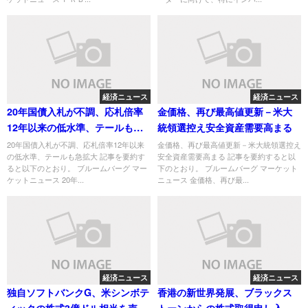
経済ニュース
経済ニュース
20年国債入札が不調、応札倍率
金価格、再び最高値更新－米大
12年以来の低水準、テールも急
統領選控え安全資産需要高まる
拡大
20年国債入札が不調、応札倍率12年以来
金価格、再び最高値更新－米大統領選控え
の低水準、テールも急拡大 記事を要約す
安全資産需要高まる 記事を要約すると以
ると以下のとおり。 ブルームバーグ マー
下のとおり。 ブルームバーグ マーケット
ケットニュース 20年...
ニュース 金価格、再び最...
経済ニュース
経済ニュース
独自ソフトバンクG、米シンボテ
香港の新世界発展、ブラックス