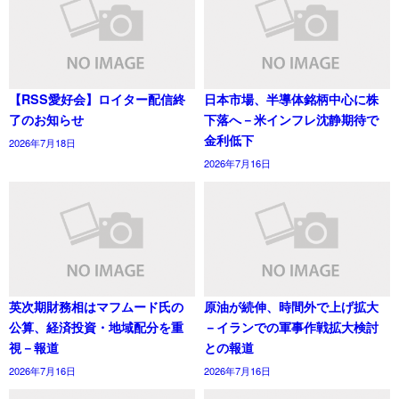
【RSS愛好会】ロイター配信終
日本市場、半導体銘柄中心に株
了のお知らせ
下落へ－米インフレ沈静期待で
金利低下
2026年7月18日
2026年7月16日
英次期財務相はマフムード氏の
原油が続伸、時間外で上げ拡大
公算、経済投資・地域配分を重
－イランでの軍事作戦拡大検討
視－報道
との報道
2026年7月16日
2026年7月16日