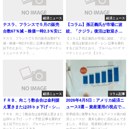
経済ニュース
経済ニュース
テスラ、フランスで５月の販売
【コラム】孫正義氏が市場に波
台数67％減－株価一時2.3％安に
紋、「クジラ」復活は歓迎され
ず－レン
テスラ、フランスで５月の販売台数67％
【コラム】孫正義氏が市場に波紋、「クジ
減－株価一時2.3％安に 記事を要約すると
ラ」復活は歓迎されず－レン 記事を要約
以下のとおり。 ブルームバーグ マーケッ
すると以下のとおり。 ブルームバーグ マ
トニュース テスラ、...
ーケットニュース 【コラ...
経済ニュース
コラム記事
ＦＲＢ、向こう数会合は金利据
2026年4月5日：アメリカ経済ニ
え置きまたは25ｂｐ下げ－シテ
ュース3選 – 資産運用の視点で知
ィ予想
る最新インパクト
ＦＲＢ、向こう数会合は金利据え置きまた
世界経済に衝撃を与えうるアメリカ発の経
は25ｂｐ下げ－シティ予想 記事を要約す
済ニュースが、週末も静かに流れ込んでき
ると以下のとおり。 ブルームバーグ マー
ました。本日は、投資初心者やビジネスリ
ケットニュース ＦＲＢ...
ーダーに向けて、特にインパ...