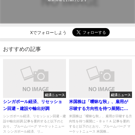
Xでフォローしよう
おすすめの記事
経済ニュース
経済ニュース
シンガポール経済、リセッショ
米国株は「曖昧な秋」、雇用が
ン回避－建設や輸出好調
示唆する方向性を待つ展開に－
ＢｏｆＡ
シンガポール経済、リセッション回避－建
米国株は「曖昧な秋」、雇用が示唆する方
設や輸出好調 記事を要約すると以下のと
向性を待つ展開に－ＢｏｆＡ 記事を要約
おり。 ブルームバーグ マーケットニュー
すると以下のとおり。 ブルームバーグ マ
ス シンガポール経済、リ...
ーケットニュース 米国株...