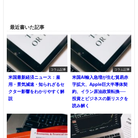
最近書いた記事
コラム記事
コラム記事
米国最新経済ニュース：雇
米国AI輸入急増が生む貿易赤
用・景気減速・知られざるセ
字拡大、Apple巨大半導体契
クター影響をわかりやすく解
約、イラン原油政策転換──
説
投資とビジネスの新リスクを
読み解く