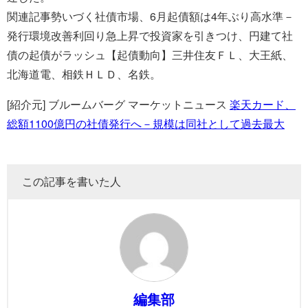
関連記事勢いづく社債市場、6月起債額は4年ぶり高水準－
発行環境改善利回り急上昇で投資家を引きつけ、円建て社
債の起債がラッシュ【起債動向】三井住友ＦＬ、大王紙、
北海道電、相鉄ＨＬＤ、名鉄。
[紹介元] ブルームバーグ マーケットニュース
楽天カード、
総額1100億円の社債発行へ－規模は同社として過去最大
この記事を書いた人
編集部