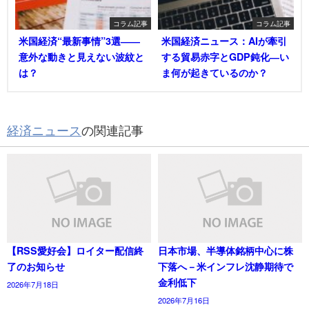
コラム記事
コラム記事
米国経済“最新事情”3選――
米国経済ニュース：AIが牽引
意外な動きと見えない波紋と
する貿易赤字とGDP鈍化―い
は？
ま何が起きているのか？
経済ニュース
の関連記事
【RSS愛好会】ロイター配信終
日本市場、半導体銘柄中心に株
了のお知らせ
下落へ－米インフレ沈静期待で
金利低下
2026年7月18日
2026年7月16日