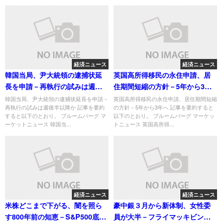
経済ニュース
経済ニュース
韓国当局、尹大統領の逮捕状延
英国高所得移民の永住申請、居
長を申請－再執行の試みは週後
住期間短縮の方針－5年から3年
半以降か
へ
韓国当局、尹大統領の逮捕状延長を申請－
英国高所得移民の永住申請、居住期間短縮
再執行の試みは週後半以降か 記事を要約
の方針－5年から3年へ 記事を要約すると
すると以下のとおり。 ブルームバーグ マ
以下のとおり。 ブルームバーグ マーケッ
ーケットニュース 韓国当...
トニュース 英国高所得...
経済ニュース
経済ニュース
米株どこまで下がる、闇を照ら
豪中銀３月から新体制、女性委
す800年前の知恵－S&P500底値
員が大半－フライマッキビン氏