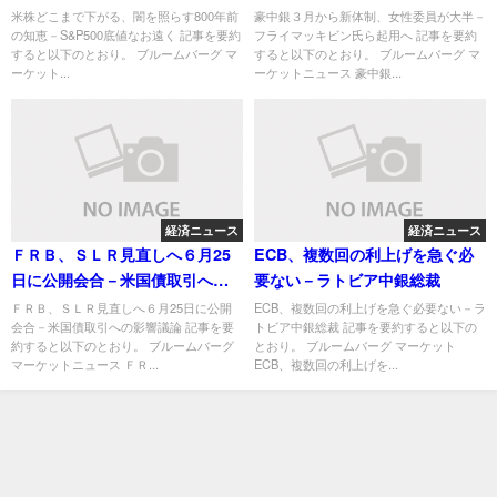
なお遠く
ら起用へ
米株どこまで下がる、闇を照らす800年前
豪中銀３月から新体制、女性委員が大半－
の知恵－S&P500底値なお遠く 記事を要約
フライマッキビン氏ら起用へ 記事を要約
すると以下のとおり。 ブルームバーグ マ
すると以下のとおり。 ブルームバーグ マ
ーケット...
ーケットニュース 豪中銀...
経済ニュース
経済ニュース
ＦＲＢ、ＳＬＲ見直しへ６月25
ECB、複数回の利上げを急ぐ必
日に公開会合－米国債取引への
要ない－ラトビア中銀総裁
影響議論
ＦＲＢ、ＳＬＲ見直しへ６月25日に公開
ECB、複数回の利上げを急ぐ必要ない－ラ
会合－米国債取引への影響議論 記事を要
トビア中銀総裁 記事を要約すると以下の
約すると以下のとおり。 ブルームバーグ
とおり。 ブルームバーグ マーケット
マーケットニュース ＦＲ...
ECB、複数回の利上げを...