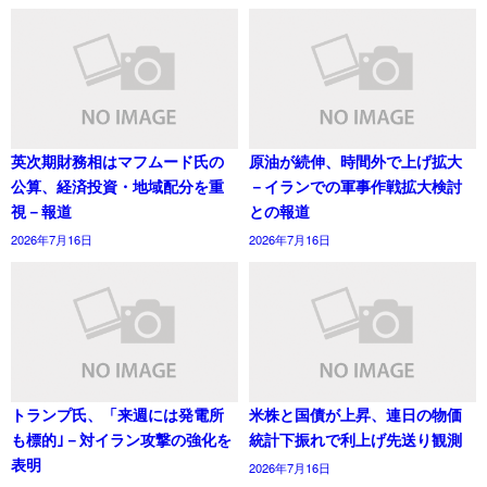
英次期財務相はマフムード氏の
原油が続伸、時間外で上げ拡大
公算、経済投資・地域配分を重
－イランでの軍事作戦拡大検討
視－報道
との報道
2026年7月16日
2026年7月16日
トランプ氏、「来週には発電所
米株と国債が上昇、連日の物価
も標的｣－対イラン攻撃の強化を
統計下振れで利上げ先送り観測
表明
2026年7月16日