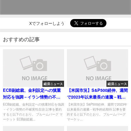
Xでフォローしよう
おすすめの記事
経済ニュース
経済ニュース
ECB副総裁、金利設定への慎重
【米国市況】S&P500続伸、週間
対応を強調－イラン情勢の不確
で2023年以来最長の連騰－戦争
実性念頭
終結期待
ECB副総裁、金利設定への慎重対応を強調
【米国市況】S&P500続伸、週間で2023年
－イラン情勢の不確実性念頭 記事を要約
以来最長の連騰－戦争終結期待 記事を要
すると以下のとおり。 ブルームバーグ マ
約すると以下のとおり。 ブルームバーグ
ーケット ECB副総裁...
マーケッ...