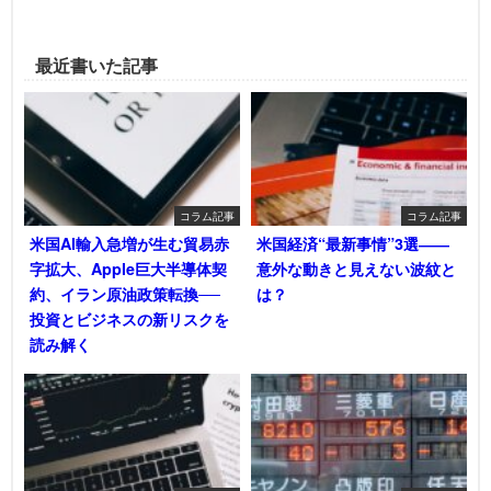
最近書いた記事
コラム記事
コラム記事
米国AI輸入急増が生む貿易赤
米国経済“最新事情”3選――
字拡大、Apple巨大半導体契
意外な動きと見えない波紋と
約、イラン原油政策転換──
は？
投資とビジネスの新リスクを
読み解く