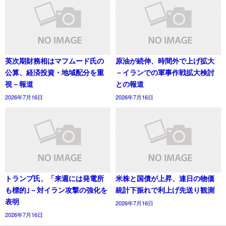
英次期財務相はマフムード氏の
原油が続伸、時間外で上げ拡大
公算、経済投資・地域配分を重
－イランでの軍事作戦拡大検討
視－報道
との報道
2026年7月16日
2026年7月16日
トランプ氏、「来週には発電所
米株と国債が上昇、連日の物価
も標的｣－対イラン攻撃の強化を
統計下振れで利上げ先送り観測
表明
2026年7月16日
2026年7月16日