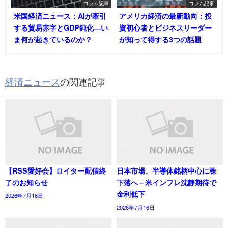
コラム記事
コラム記事
米国経済ニュース：AIが牽引
アメリカ経済の最新動向：投
する貿易赤字とGDP鈍化―い
資初心者とビジネスリーダー
ま何が起きているのか？
が知って得する3つの話題
経済ニュース
の関連記事
【RSS愛好会】ロイター配信終
日本市場、半導体銘柄中心に株
了のお知らせ
下落へ－米インフレ沈静期待で
金利低下
2026年7月18日
2026年7月16日