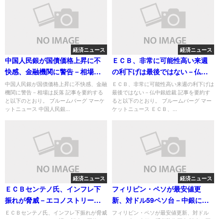
経済ニュース
経済ニュース
中国人民銀が国債価格上昇に不
ＥＣＢ、非常に可能性高い来週
快感、金融機関に警告－相場は
の利下げは最後ではない－仏中
反落
銀総裁
中国人民銀が国債価格上昇に不快感、金融
ＥＣＢ、非常に可能性高い来週の利下げは
機関に警告－相場は反落 記事を要約する
最後ではない－仏中銀総裁 記事を要約す
と以下のとおり。 ブルームバーグ マーケ
ると以下のとおり。 ブルームバーグ マー
ットニュース 中国人民銀...
ケットニュース ＥＣＢ、...
経済ニュース
経済ニュース
ＥＣＢセンテノ氏、インフレ下
フィリピン・ペソが最安値更
振れが脅威－エコノストリーム
新、対ドル59ペソ台－中銀に通
に語る
貨防衛圧力
ＥＣＢセンテノ氏、インフレ下振れが脅威
フィリピン・ペソが最安値更新、対ドル