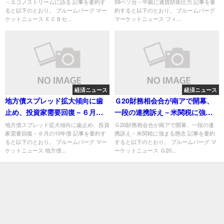
－エコノストリームに語る 記事を要約す
59ペソ台－中銀に通貨防衛圧力 記事を要
ると以下のとおり。 ブルームバーグ マー
約すると以下のとおり。 ブルームバーグ
ケットニュース ＥＣＢセ...
マーケットニュース フィ...
経済ニュース
経済ニュース
地方債スプレッド拡大傾向に歯
Ｇ20財務相会合が南アで開幕、
止め、投資家需要回復－６月の
一段の連携訴え－米関税に強ま
10年債
る懸念
地方債スプレッド拡大傾向に歯止め、投資
Ｇ20財務相会合が南アで開幕、一段の連
家需要回復－６月の10年債 記事を要約す
携訴え－米関税に強まる懸念 記事を要約
ると以下のとおり。 ブルームバーグ マー
すると以下のとおり。 ブルームバーグ マ
ケットニュース 地方債...
ーケットニュース Ｇ20...