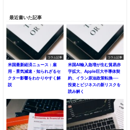
最近書いた記事
コラム記事
コラム記事
米国最新経済ニュース：雇
米国AI輸入急増が生む貿易赤
用・景気減速・知られざるセ
字拡大、Apple巨大半導体契
クター影響をわかりやすく解
約、イラン原油政策転換──
説
投資とビジネスの新リスクを
読み解く