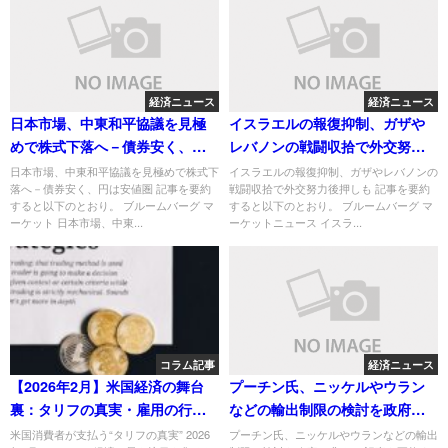
経済ニュース
経済ニュース
日本市場、中東和平協議を見極
イスラエルの報復抑制、ガザや
めで株式下落へ－債券安く、円
レバノンの戦闘収拾で外交努力
は安値圏
後押しも
日本市場、中東和平協議を見極めで株式下
イスラエルの報復抑制、ガザやレバノンの
落へ－債券安く、円は安値圏 記事を要約
戦闘収拾で外交努力後押しも 記事を要約
すると以下のとおり。 ブルームバーグ マ
すると以下のとおり。 ブルームバーグ マ
ーケット 日本市場、中東...
ーケットニュース イスラ...
コラム記事
経済ニュース
【2026年2月】米国経済の舞台
プーチン氏、ニッケルやウラン
裏：タリフの真実・雇用の行
などの輸出制限の検討を政府に
方・新時代の財政リスク
求める
米国消費者が支払う“タリフの真実” 2026
プーチン氏、ニッケルやウランなどの輸出