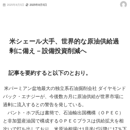
2025年8月5日
2025年8月5日
米シェール大手、世界的な原油供給過
剰に備え－設備投資削減へ
記事を要約すると以下のとおり。
米パーミアン盆地最大の独立系石油掘削会社 ダイヤモンド
バック・エナジーが、今後数カ月に原油供給が世界市場に
過剰に流入するとの警告を発している。
バント・ホフ氏は書簡で、石油輸出国機構（ＯＰＥＣ）
と非加盟産油国で構成するＯＰＥＣプラスは供給拡大を相
次いで打ち出しており、米原油相場は1月半ば以降に17％下