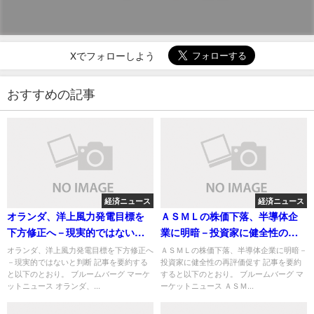
Xでフォローしよう
おすすめの記事
経済ニュース
経済ニュース
オランダ、洋上風力発電目標を
ＡＳＭＬの株価下落、半導体企
下方修正へ－現実的ではないと
業に明暗－投資家に健全性の再
判断
評価促す
オランダ、洋上風力発電目標を下方修正へ
ＡＳＭＬの株価下落、半導体企業に明暗－
－現実的ではないと判断 記事を要約する
投資家に健全性の再評価促す 記事を要約
と以下のとおり。 ブルームバーグ マーケ
すると以下のとおり。 ブルームバーグ マ
ットニュース オランダ、...
ーケットニュース ＡＳＭ...