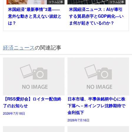
コラム記事
コラム記事
米国経済“最新事情”3選――
米国経済ニュース：AIが牽引
意外な動きと見えない波紋と
する貿易赤字とGDP鈍化―い
は？
ま何が起きているのか？
経済ニュース
の関連記事
【RSS愛好会】ロイター配信終
日本市場、半導体銘柄中心に株
了のお知らせ
下落へ－米インフレ沈静期待で
金利低下
2026年7月18日
2026年7月16日