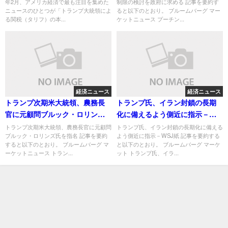
年2月、アメリカ経済で最も注目を集めた
制限の検討を政府に求める 記事を要約す
ニュースのひとつが「トランプ大統領によ
ると以下のとおり。 ブルームバーグ マー
る関税（タリフ）の本...
ケットニュース プーチン...
経済ニュース
経済ニュース
トランプ次期米大統領、農務長
トランプ氏、イラン封鎖の長期
官に元顧問ブルック・ロリンズ
化に備えるよう側近に指示－
氏を指名
WSJ紙
トランプ次期米大統領、農務長官に元顧問
トランプ氏、イラン封鎖の長期化に備える
ブルック・ロリンズ氏を指名 記事を要約
よう側近に指示－WSJ紙 記事を要約する
すると以下のとおり。 ブルームバーグ マ
と以下のとおり。 ブルームバーグ マーケ
ーケットニュース トラン...
ット トランプ氏、イラ...