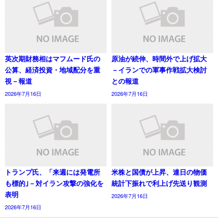
英次期財務相はマフムード氏の
原油が続伸、時間外で上げ拡大
公算、経済投資・地域配分を重
－イランでの軍事作戦拡大検討
視－報道
との報道
2026年7月16日
2026年7月16日
トランプ氏、「来週には発電所
米株と国債が上昇、連日の物価
も標的｣－対イラン攻撃の強化を
統計下振れで利上げ先送り観測
表明
2026年7月16日
2026年7月16日