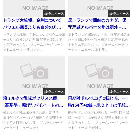
経済ニュース
経済ニュース
トランプ大統領、金利について
反トランプで団結のカナダ、保
パウエル議長よりも自分の方が
守牙城アルバータ州は例外－独
熟知
立機運も
トランプ大統領、金利についてパウエル議
反トランプで団結のカナダ、保守牙城アル
長よりも自分の方が熟知 記事を要約する
バータ州は例外－独立機運も 記事を要約
と以下のとおり。 ブルームバーグ マーケ
すると以下のとおり。 ブルームバーグ マ
ットニュース トランプ大...
ーケットニュース 反トラ...
経済ニュース
経済ニュース
粉ミルクで乳児ボツリヌス症､
円が対ドルで上げに転じる、一
｢高基準」掲げたバイハートの信
時154円42銭－米ＣＰＩは予想通
頼揺らぐ
り
粉ミルクで乳児ボツリヌス症､｢高基準」
円が対ドルで上げに転じる、一時154円42
掲げたバイハートの信頼揺らぐ 記事を要
銭－米ＣＰＩは予想通り 記事を要約する
約すると以下のとおり。 ブルームバーグ
と以下のとおり。 ブルームバーグ マーケ
マーケットニュース 粉ミ...
ットニュース 円が対...