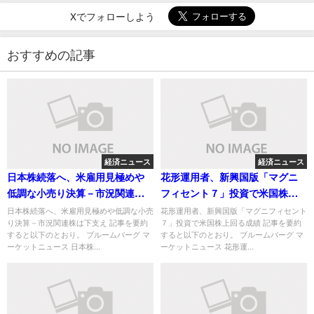
Xでフォローしよう
おすすめの記事
経済ニュース
経済ニュース
日本株続落へ、米雇用見極めや
花形運用者、新興国版「マグニ
低調な小売り決算－市況関連株
フィセント７」投資で米国株上
は下支え
回る成績
日本株続落へ、米雇用見極めや低調な小売
花形運用者、新興国版「マグニフィセント
り決算－市況関連株は下支え 記事を要約
７」投資で米国株上回る成績 記事を要約
すると以下のとおり。 ブルームバーグ マ
すると以下のとおり。 ブルームバーグ マ
ーケットニュース 日本株...
ーケットニュース 花形運...