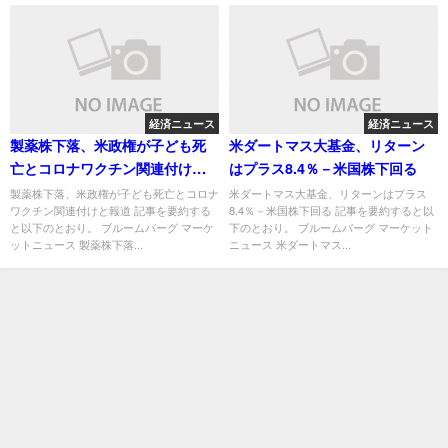
経済ニュース
経済ニュース
製薬株下落、米政権が子ども死
米ダートマス大基金、リターン
亡とコロナワクチン関連付けと
はプラス8.4％－米国株下回る
報道
製薬株下落、米政権が子ども死亡とコロナ
米ダートマス大基金、リターンはプラス
ワクチン関連付けと報道 記事を要約する
8.4％－米国株下回る 記事を要約すると以
と以下のとおり。 ブルームバーグ マーケ
下のとおり。 ブルームバーグ マーケット
ットニュース 製薬株下落...
ニュース 米ダートマス...