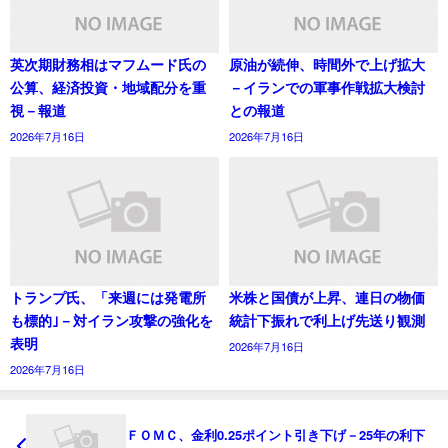
英次期財務相はマフムード氏の
原油が続伸、時間外で上げ拡大
公算、経済投資・地域配分を重
－イランでの軍事作戦拡大検討
視－報道
との報道
2026年7月16日
2026年7月16日
トランプ氏、「来週には発電所
米株と国債が上昇、連日の物価
も標的｣－対イラン攻撃の強化を
統計下振れで利上げ先送り観測
表明
2026年7月16日
2026年7月16日
ＦＯＭＣ、金利0.25ポイント引き下げ－25年の利下