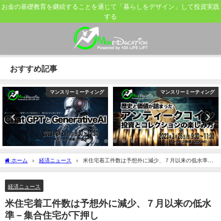
お金の基礎教育を継続することを通じて「暮らしをデザイン」して投資実践
する
おすすめ記事
マンスリーミーティング
マンスリーミーティング
ホーム
経済ニュース
米住宅着工件数は予想外に減少、７月以来の低水準－
集合住宅が下押し
経済ニュース
米住宅着工件数は予想外に減少、７月以来の低水
準－集合住宅が下押し