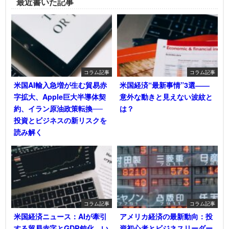
最近書いた記事
コラム記事
コラム記事
米国AI輸入急増が生む貿易赤
米国経済“最新事情”3選――
字拡大、Apple巨大半導体契
意外な動きと見えない波紋と
約、イラン原油政策転換──
は？
投資とビジネスの新リスクを
読み解く
コラム記事
コラム記事
米国経済ニュース：AIが牽引
アメリカ経済の最新動向：投
する貿易赤字とGDP鈍化―い
資初心者とビジネスリーダー