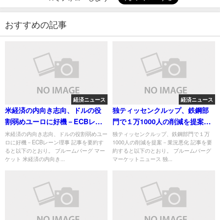
おすすめの記事
経済ニュース
経済ニュース
米経済の内向き志向、ドルの役
独ティッセンクルップ、鉄鋼部
割弱めユーロに好機－ECBレー
門で１万1000人の削減を提案－
ン理事
業況悪化
米経済の内向き志向、ドルの役割弱めユー
独ティッセンクルップ、鉄鋼部門で１万
ロに好機－ECBレーン理事 記事を要約す
1000人の削減を提案－業況悪化 記事を要
ると以下のとおり。 ブルームバーグ マー
約すると以下のとおり。 ブルームバーグ
ケット 米経済の内向き...
マーケットニュース 独...