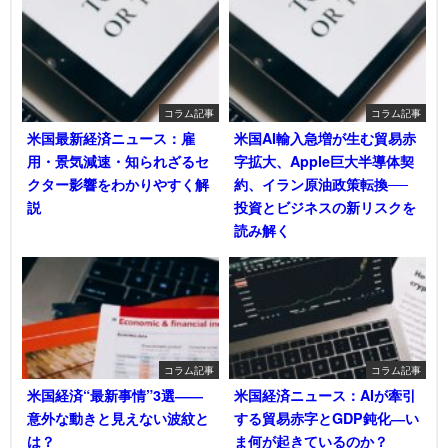
コラム記事
コラム記事
米国最新経済ニュース：雇
米国AI輸入急増が生む貿易赤
用・景気減速・知られざるセ
字拡大、Apple巨大半導体契
クター影響をわかりやすく解
約、イラン原油政策転換──
説
投資とビジネスの新リスクを
読み解く
コラム記事
コラム記事
米国経済“最新事情”3選――
米国経済ニュース：AIが牽引
意外な動きと見えない波紋と
する貿易赤字とGDP鈍化―い
は？
ま何が起きているのか？