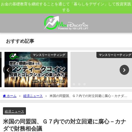
お金の基礎教育を継続することを通じて「暮らしをデザイン」して投資実践
する
おすすめ記事
マンスリーミーティング
マンスリーミーティング
ホーム
経済ニュース
米国の同盟国、Ｇ７内での対立回避に腐心－カナダで
財務相会議
経済ニュース
米国の同盟国、Ｇ７内での対立回避に腐心－カナ
ダで財務相会議