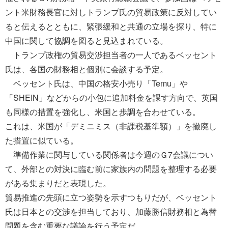
ント米財務長官に対しトランプ氏の貿易政策に反対してい
ると伝えるとともに、緊張緩和と共通の立場を探り、特に
中国に関して協調を図ると見込まれている。
トランプ政権の貿易交渉担当者の一人であるベッセント
氏は、各国の財務相と個別に会談する予定。
ベッセント氏は、中国の格安小売り「Temu」や
「SHEIN」などからの小包に追加料金を課す方向で、英国
も同様の措置を強化し、米国と歩調を合わせている。
これは、米国が「デミニミス（非課税基準額）」を撤廃し
た措置に似ている。
準備作業に関与している関係者は今週のＧ7会議につい
て、外部との対決に臨む前に家族内の問題を整理する必要
がある集まりだと表現した。
貿易推進の先頭に立つ姿勢を示すつもりだが、ベッセント
氏は日本との交渉を担当しており、加藤勝信財務相と為替
問題を含む重要な議論を行う予定だ。