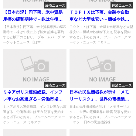
経済ニュース
経済ニュース
【日本市況】円下落、米中貿易
ＴＯＰＩＸは下落、金融や自動
摩擦の緩和期待で－株は午後に
車など大型株安い－機械や鉄鋼
上げ拡大
が下支え
【日本市況】円下落、米中貿易摩擦の緩和
ＴＯＰＩＸは下落、金融や自動車など大型
期待で－株は午後に上げ拡大 記事を要約
株安い－機械や鉄鋼が下支え 記事を要約
すると以下のとおり。 ブルームバーグ マ
すると以下のとおり。 ブルームバーグ マ
ーケットニュース 【日本...
ーケットニュース ＴＯＰ...
経済ニュース
経済ニュース
ミネアポリス連銀総裁、インフ
日本の民生機器株が示す「メモ
レ率なお高過ぎる－労働市場に
リーリスク」、世界の電機業界
は圧力
に暗雲
ミネアポリス連銀総裁、インフレ率なお高
日本の民生機器株が示す「メモリーリス
過ぎる－労働市場には圧力 記事を要約す
ク」、世界の電機業界に暗雲 記事を要約
ると以下のとおり。 ブルームバーグ マー
すると以下のとおり。 ブルームバーグ マ
ケットニュース ミネアポ...
ーケット 日本の民生機器株...