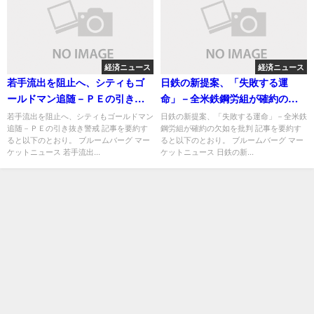
経済ニュース
経済ニュース
若手流出を阻止へ、シティもゴ
日鉄の新提案、「失敗する運
ールドマン追随－ＰＥの引き抜
命」－全米鉄鋼労組が確約の欠
き警戒
如を批判
若手流出を阻止へ、シティもゴールドマン
日鉄の新提案、「失敗する運命」－全米鉄
追随－ＰＥの引き抜き警戒 記事を要約す
鋼労組が確約の欠如を批判 記事を要約す
ると以下のとおり。 ブルームバーグ マー
ると以下のとおり。 ブルームバーグ マー
ケットニュース 若手流出...
ケットニュース 日鉄の新...