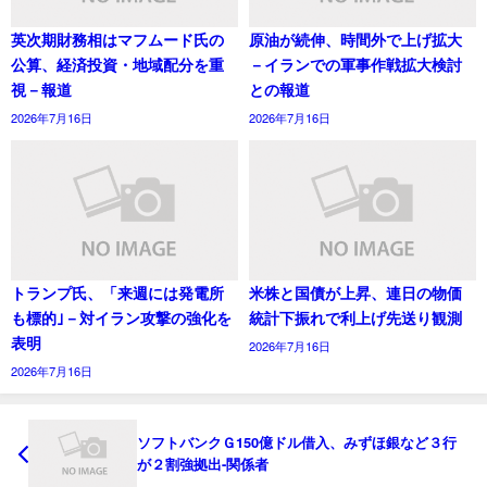
英次期財務相はマフムード氏の
原油が続伸、時間外で上げ拡大
公算、経済投資・地域配分を重
－イランでの軍事作戦拡大検討
視－報道
との報道
2026年7月16日
2026年7月16日
トランプ氏、「来週には発電所
米株と国債が上昇、連日の物価
も標的｣－対イラン攻撃の強化を
統計下振れで利上げ先送り観測
表明
2026年7月16日
2026年7月16日
ソフトバンクＧ150億ドル借入、みずほ銀など３行
が２割強拠出-関係者