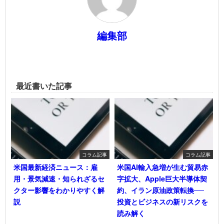
編集部
最近書いた記事
コラム記事
コラム記事
米国最新経済ニュース：雇
米国AI輸入急増が生む貿易赤
用・景気減速・知られざるセ
字拡大、Apple巨大半導体契
クター影響をわかりやすく解
約、イラン原油政策転換──
説
投資とビジネスの新リスクを
読み解く