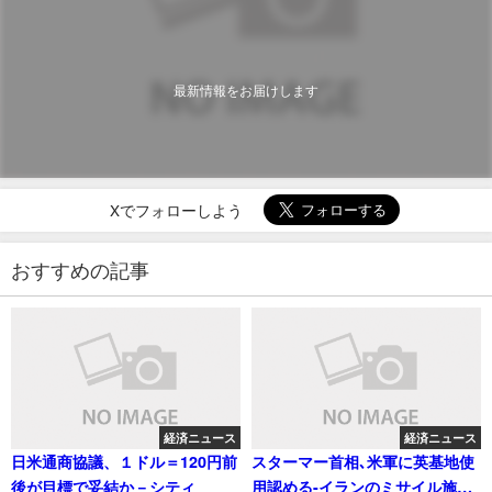
最新情報をお届けします
Xでフォローしよう
おすすめの記事
経済ニュース
経済ニュース
日米通商協議、１ドル＝120円前
スターマー首相､米軍に英基地使
後が目標で妥結か－シティ
用認める-イランのミサイル施設