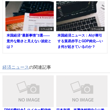
コラム記事
コラム記事
米国経済“最新事情”3選――
米国経済ニュース：AIが牽引
意外な動きと見えない波紋と
する貿易赤字とGDP鈍化―い
は？
ま何が起きているのか？
経済ニュース
の関連記事
【RSS愛好会】ロイター配信終
日本市場、半導体銘柄中心に株