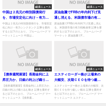
経済ニュース
経済ニュース
中国は２兆元の特別国債発行
原油急騰でFRBの年内利下げ見
を、市場安定化に向け－有力シ
通し消える、米国債市場の有力
ンクタンク
戦略崩壊
中国は２兆元の特別国債発行を、市場安定
原油急騰でFRBの年内利下げ見通し消え
化に向け－有力シンクタンク 記事を要約
る、米国債市場の有力戦略崩壊 記事を要
すると以下のとおり。 ブルームバーグ マ
約すると以下のとおり。 ブルームバーグ
ーケットニュース 中国は...
マーケット 原油急騰でF...
経済ニュース
経済ニュース
【債券週間展望】長期金利に上
エスティローダー株が上場来の
昇圧力か、日銀の利上げ織り込
大幅安、次期ＣＥＯを待つ厳し
む動き
い船出
【債券週間展望】長期金利に上昇圧力か、
エスティローダー株が上場来の大幅安、次
日銀の利上げ織り込む動き 記事を要約す
期ＣＥＯを待つ厳しい船出 記事を要約す
ると以下のとおり。 ブルームバーグ マー
ると以下のとおり。 ブルームバーグ マー
ケットニュース 【債券週...
ケットニュース エスティ...