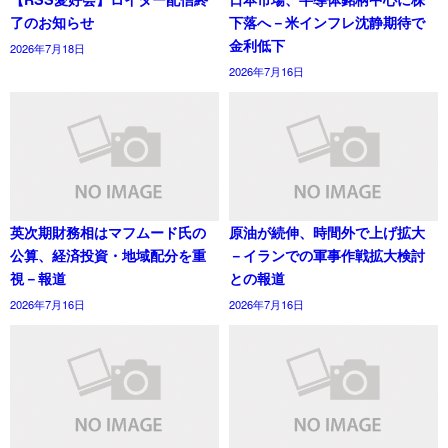
了のお知らせ
下落へ－米インフレ沈静期待で
金利低下
2026年7月18日
2026年7月16日
英次期財務相はマフムード氏の
原油が続伸、時間外で上げ拡大
公算、経済投資・地域配分を重
－イランでの軍事作戦拡大検討
視－報道
との報道
2026年7月16日
2026年7月16日