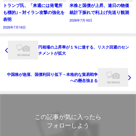
トランプ氏、「来週には発電所
米株と国債が上昇、連日の物価
も標的｣－対イラン攻撃の強化を
統計下振れで利上げ先送り観測
表明
2026年7月16日
2026年7月16日
円相場の上昇率が１％に達する、リスク回避のセン
チメントが拡大
中国株が急落、国債利回り低下－本格的な貿易戦争
への懸念強まる
この記事が気に入ったら
フォローしよう