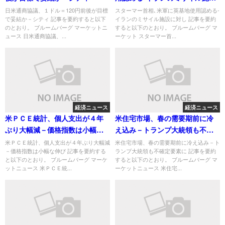
に対し
日米通商協議、１ドル＝120円前後が目標
スターマー首相､米軍に英基地使用認める-
で妥結か－シティ 記事を要約すると以下
イランのミサイル施設に対し 記事を要約
のとおり。 ブルームバーグ マーケットニ
すると以下のとおり。 ブルームバーグ マ
ュース 日米通商協議、...
ーケット スターマー首...
経済ニュース
経済ニュース
米ＰＣＥ統計、個人支出が４年
米住宅市場、春の需要期前に冷
ぶり大幅減－価格指数は小幅な
え込み－トランプ大統領も不確
伸び
定要素に
米ＰＣＥ統計、個人支出が４年ぶり大幅減
米住宅市場、春の需要期前に冷え込み－ト
－価格指数は小幅な伸び 記事を要約する
ランプ大統領も不確定要素に 記事を要約
と以下のとおり。 ブルームバーグ マーケ
すると以下のとおり。 ブルームバーグ マ
ットニュース 米ＰＣＥ統...
ーケットニュース 米住宅...