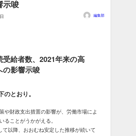
響示唆
編集部
0日
受給者数、2021年来の高
への影響示唆
下のとおり。
策や財政支出措置の影響が、労働市場によ
いることがうかがえる。
達して以降、おおむね安定した推移が続いて