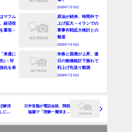
2026年7月16日
はマフム
原油が続伸、時間外で
、経済投
上げ拡大－イランでの
を重視－
軍事作戦拡大検討との
報道
2026年7月16日
「来週に
米株と国債が上昇、連
的｣－対
日の物価統計下振れで
強化を表
利上げ先送り観測
2026年7月16日
ぼ解消
日米首脳が電話会談、関税
しに変
協議で「理解一層深まっ
た」－石破首相