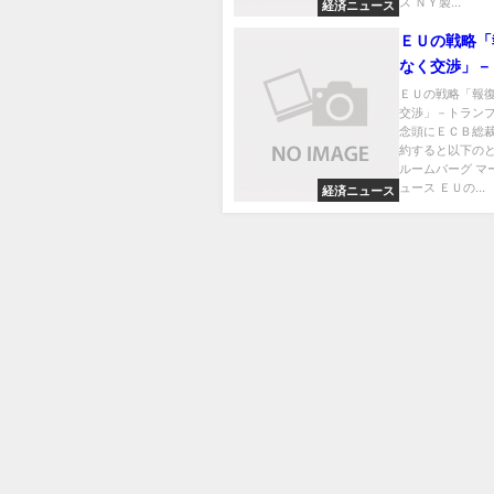
ス ＮＹ製...
経済ニュース
ＥＵの戦略「
なく交渉」－
氏の関税念頭
ＥＵの戦略「報
交渉」－トラン
総裁
念頭にＥＣＢ総裁
約すると以下のと
ルームバーグ マ
ュース ＥＵの...
経済ニュース