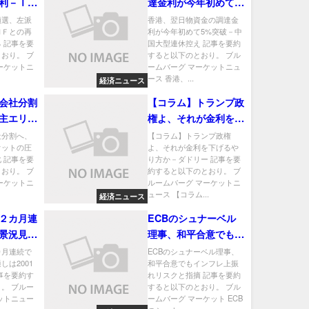
利－ＩＭ
達金利が今年初めて
公約に掲
5%突破－中国大型連
領選、左派
香港、翌日物資金の調達金
ＭＦとの再
利が今年初めて5%突破－中
休控え
 記事を要
国大型連休控え 記事を要約
おり。 ブ
すると以下のとおり。 ブル
ーケットニ
ームバーグ マーケットニュ
ース 香港、...
経済ニュース
会社分割
【コラム】トランプ政
主エリオ
権よ、それが金利を下
け事業合
げるやり方か－ダドリ
社分割へ、
【コラム】トランプ政権
オットの圧
よ、それが金利を下げるや
ー
 記事を要
り方か－ダドリー 記事を要
おり。 ブ
約すると以下のとおり。 ブ
ーケットニ
ルームバーグ マーケットニ
ュース 【コラム...
経済ニュース
２カ月連
ECBのシュナーベル
景況見通
理事、和平合意でもイ
来の低水
ンフレ上振れリスクと
カ月連続で
ECBのシュナーベル理事、
は2001
和平合意でもインフレ上振
指摘
事を要約す
れリスクと指摘 記事を要約
。 ブルー
すると以下のとおり。 ブル
ットニュー
ームバーグ マーケット ECB