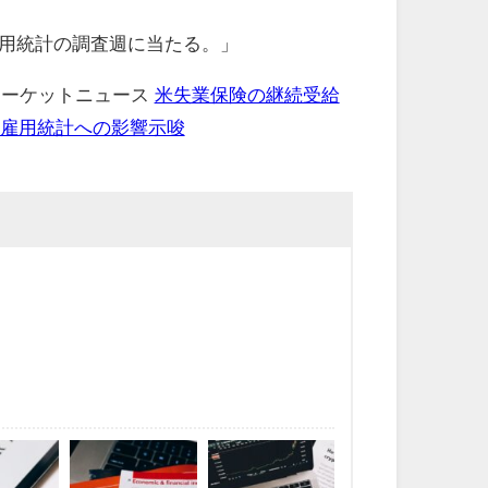
用統計の調査週に当たる。」
 マーケットニュース
米失業保険の継続受給
－雇用統計への影響示唆