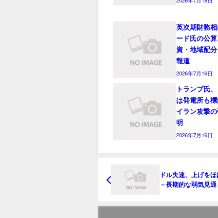
英次期財務相
ード氏の公算
資・地域配分
報道
2026年7月16日
トランプ氏、
は発電所も標
イラン攻撃の
明
2026年7月16日
ドル失速、上げをほ
－長期的な弱気見通
化ないとの見方