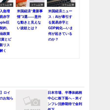
コラム記事
コラム記事
コラム記事
輸入急増
米国経済“最新事
米国経済ニュー
易赤字
情”3選――意外
ス：AIが牽引す
ple巨
な動きと見えな
る貿易赤字と
契約、
い波紋とは？
GDP鈍化―いま
油政策
何が起きている
投資とビ
のか？
新リス
解く
会】ロイ
日本市場、半導体銘柄
のお知ら
中心に株下落へ－米イ
ンフレ沈静期待で金利
低下