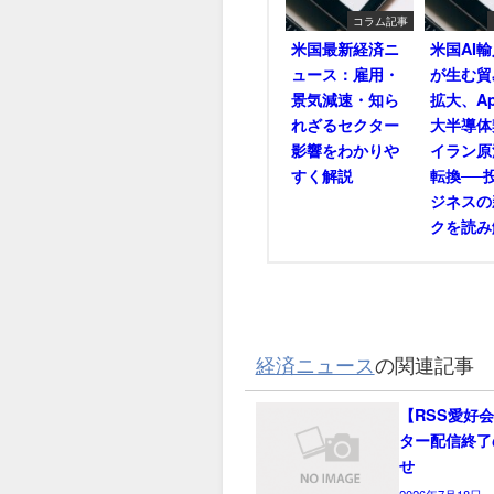
コラム記事
米国最新経済ニ
米国AI
ュース：雇用・
が生む貿
景気減速・知ら
拡大、Ap
れざるセクター
大半導体
影響をわかりや
イラン原
すく解説
転換──
ジネスの
クを読み
経済ニュース
の関連記事
【RSS愛好
ター配信終了
せ
2026年7月18日