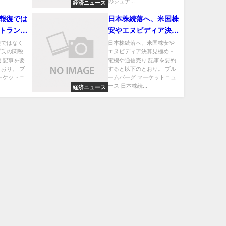
のシュナ...
経済ニュース
報復では
日本株続落へ、米国株
トランプ
安やエヌビディア決算
にＥＣＢ
見極め－電機や通信売
復ではなく
日本株続落へ、米国株安や
プ氏の関税
エヌビディア決算見極め－
り
 記事を要
電機や通信売り 記事を要約
おり。 ブ
すると以下のとおり。 ブル
ーケットニ
ームバーグ マーケットニュ
ース 日本株続...
経済ニュース