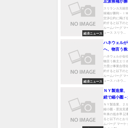
左派候補が勝
Ｆとの再交渉
スリランカ大統
候補が勝利－Ｉ
げる
交渉公約に掲げる
約すると以下のと
ルームバーグ マ
ュース スリラ...
経済ニュース
ハネウェルが
へ、物言う株
ットの圧力受
ハネウェルが会
物言う株主エリ
理化
力受け事業合理化
約すると以下のと
ルームバーグ マ
ュース ハネウ...
経済ニュース
ＮＹ製造業、
続で縮小圏－
しは2001年
ＮＹ製造業、２
縮小圏－景況見通し
準
年来の低水準 記
ると以下のとおり
ムバーグ マーケ