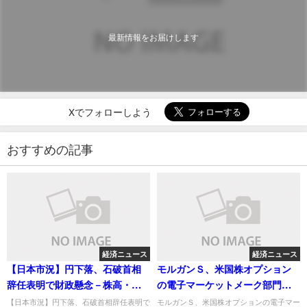
最新情報をお届けします
Xでフォローしよう
おすすめの記事
経済ニュース
経済ニュース
【日本市況】円下落、石破首相
モルガンＳ、米国株オプション
辞任表明で財政懸念－株高・金
の電子マーケットメーク部門を
利高予想
閉鎖へ
【日本市況】円下落、石破首相辞任表明で
モルガンＳ、米国株オプションの電子マー