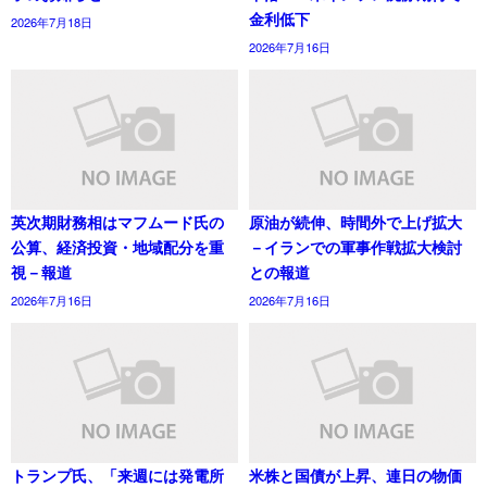
金利低下
2026年7月18日
2026年7月16日
英次期財務相はマフムード氏の
原油が続伸、時間外で上げ拡大
公算、経済投資・地域配分を重
－イランでの軍事作戦拡大検討
視－報道
との報道
2026年7月16日
2026年7月16日
トランプ氏、「来週には発電所
米株と国債が上昇、連日の物価