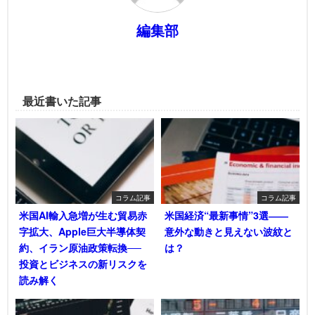
編集部
最近書いた記事
コラム記事
コラム記事
米国AI輸入急増が生む貿易赤
米国経済“最新事情”3選――
字拡大、Apple巨大半導体契
意外な動きと見えない波紋と
約、イラン原油政策転換──
は？
投資とビジネスの新リスクを
読み解く