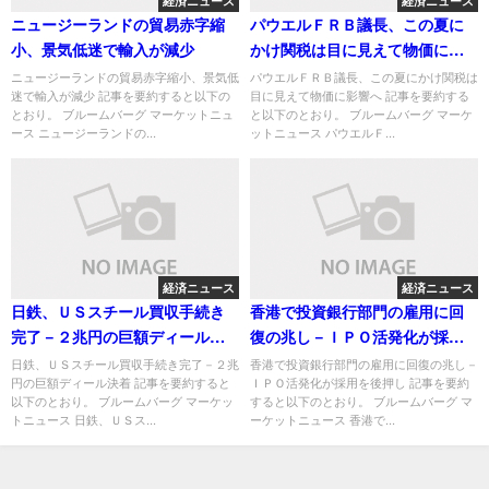
経済ニュース
経済ニュース
ニュージーランドの貿易赤字縮
パウエルＦＲＢ議長、この夏に
小、景気低迷で輸入が減少
かけ関税は目に見えて物価に影
響へ
ニュージーランドの貿易赤字縮小、景気低
パウエルＦＲＢ議長、この夏にかけ関税は
迷で輸入が減少 記事を要約すると以下の
目に見えて物価に影響へ 記事を要約する
とおり。 ブルームバーグ マーケットニュ
と以下のとおり。 ブルームバーグ マーケ
ース ニュージーランドの...
ットニュース パウエルＦ...
経済ニュース
経済ニュース
日鉄、ＵＳスチール買収手続き
香港で投資銀行部門の雇用に回
完了－２兆円の巨額ディール決
復の兆し－ＩＰＯ活発化が採用
着
を後押し
日鉄、ＵＳスチール買収手続き完了－２兆
香港で投資銀行部門の雇用に回復の兆し－
円の巨額ディール決着 記事を要約すると
ＩＰＯ活発化が採用を後押し 記事を要約
以下のとおり。 ブルームバーグ マーケッ
すると以下のとおり。 ブルームバーグ マ
トニュース 日鉄、ＵＳス...
ーケットニュース 香港で...