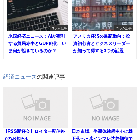
コラム記事
コラム記事
米国経済ニュース：AIが牽引
アメリカ経済の最新動向：投
する貿易赤字とGDP鈍化―い
資初心者とビジネスリーダー
ま何が起きているのか？
が知って得する3つの話題
経済ニュース
の関連記事
【RSS愛好会】ロイター配信終
日本市場、半導体銘柄中心に株
了のお知らせ
下落へ－米インフレ沈静期待で