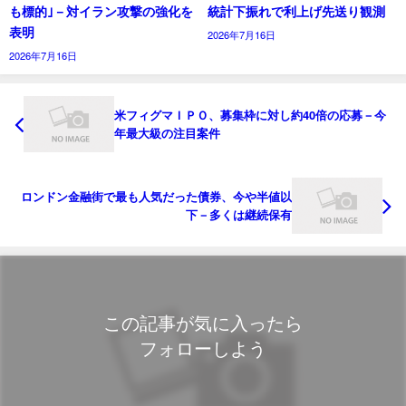
も標的｣－対イラン攻撃の強化を
統計下振れで利上げ先送り観測
表明
2026年7月16日
2026年7月16日
米フィグマＩＰＯ、募集枠に対し約40倍の応募－今
年最大級の注目案件
ロンドン金融街で最も人気だった債券、今や半値以
下－多くは継続保有
この記事が気に入ったら
フォローしよう