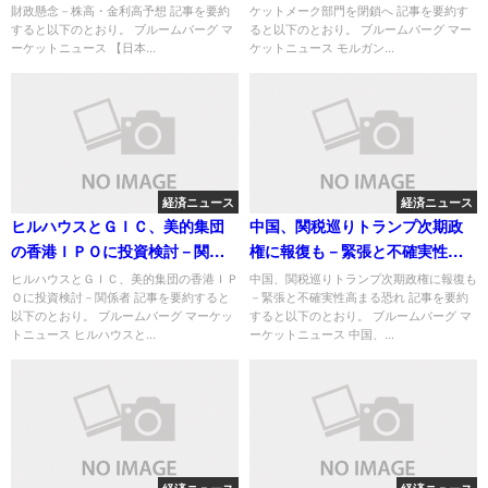
財政懸念－株高・金利高予想 記事を要約
ケットメーク部門を閉鎖へ 記事を要約す
すると以下のとおり。 ブルームバーグ マ
ると以下のとおり。 ブルームバーグ マー
ーケットニュース 【日本...
ケットニュース モルガン...
経済ニュース
経済ニュース
ヒルハウスとＧＩＣ、美的集団
中国、関税巡りトランプ次期政
の香港ＩＰＯに投資検討－関係
権に報復も－緊張と不確実性高
者
まる恐れ
ヒルハウスとＧＩＣ、美的集団の香港ＩＰ
中国、関税巡りトランプ次期政権に報復も
Ｏに投資検討－関係者 記事を要約すると
－緊張と不確実性高まる恐れ 記事を要約
以下のとおり。 ブルームバーグ マーケッ
すると以下のとおり。 ブルームバーグ マ
トニュース ヒルハウスと...
ーケットニュース 中国、...