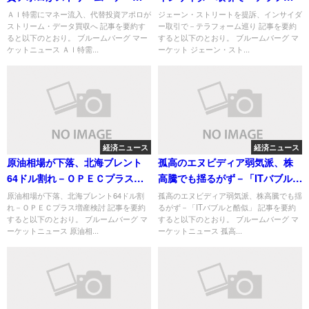
買収へ
ーム巡り
ＡＩ特需にマネー流入、代替投資アポロが
ジェーン・ストリートを提訴、インサイダ
ストリーム・データ買収へ 記事を要約す
ー取引で－テラフォーム巡り 記事を要約
ると以下のとおり。 ブルームバーグ マー
すると以下のとおり。 ブルームバーグ マ
ケットニュース ＡＩ特需...
ーケット ジェーン・スト...
経済ニュース
経済ニュース
原油相場が下落、北海ブレント
孤高のエヌビディア弱気派、株
64ドル割れ－ＯＰＥＣプラス増
高騰でも揺るがず－「ITバブルと
産検討
酷似」
原油相場が下落、北海ブレント64ドル割
孤高のエヌビディア弱気派、株高騰でも揺
れ－ＯＰＥＣプラス増産検討 記事を要約
るがず－「ITバブルと酷似」 記事を要約
すると以下のとおり。 ブルームバーグ マ
すると以下のとおり。 ブルームバーグ マ
ーケットニュース 原油相...
ーケットニュース 孤高...