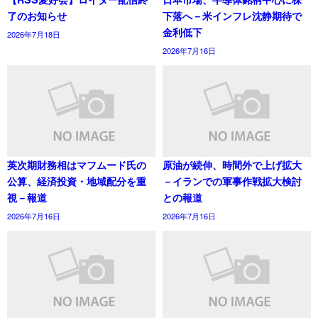
了のお知らせ
下落へ－米インフレ沈静期待で
金利低下
2026年7月18日
2026年7月16日
英次期財務相はマフムード氏の
原油が続伸、時間外で上げ拡大
公算、経済投資・地域配分を重
－イランでの軍事作戦拡大検討
視－報道
との報道
2026年7月16日
2026年7月16日