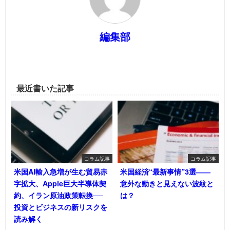
編集部
最近書いた記事
コラム記事
コラム記事
米国AI輸入急増が生む貿易赤
米国経済“最新事情”3選――
字拡大、Apple巨大半導体契
意外な動きと見えない波紋と
約、イラン原油政策転換──
は？
投資とビジネスの新リスクを
読み解く