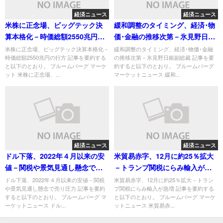
経済ニュース
経済ニュース
米株に正念場、ビッグテック決
緩和調整のタイミング、経済･物
算本格化－時価総額2550兆円の
価･金融の推移次第－氷見野日銀
行方
副総裁
米株に正念場、ビッグテック決算本格化－
緩和調整のタイミング、経済･物価･金融
時価総額2550兆円の行方 記事を要約する
の推移次第－氷見野日銀副総裁 記事を要
と以下のとおり。 ブルームバーグ マーケ
約すると以下のとおり。 ブルームバーグ
ット 米株に正念場、...
マーケットニュース 緩和...
経済ニュース
経済ニュース
ドル下落、2022年４月以来の安
米貿易赤字、12月に約25％拡大
値－関税や景気見通し懸念で売
－トランプ関税にらみ輸入が急
り圧力
増
ドル下落、2022年４月以来の安値－関税
米貿易赤字、12月に約25％拡大－トラン
や景気見通し懸念で売り圧力 記事を要約
プ関税にらみ輸入が急増 記事を要約する
すると以下のとおり。 ブルームバーグ マ
と以下のとおり。 ブルームバーグ マーケ
ーケットニュース ドル...
ットニュース 米貿易赤...