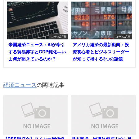
コラム記事
コラム記事
米国経済ニュース：AIが牽引
アメリカ経済の最新動向：投
する貿易赤字とGDP鈍化―い
資初心者とビジネスリーダー
ま何が起きているのか？
が知って得する3つの話題
経済ニュース
の関連記事
【RSS愛好会】ロイター配信終
日本市場、半導体銘柄中心に株