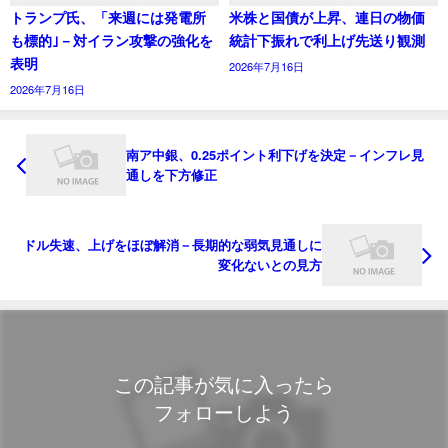
トランプ氏、「来週には発電所
米株と国債が上昇、連日の物価
も標的｣－対イラン攻撃の強化を
統計下振れで利上げ先送り観測
表明
2026年7月16日
2026年7月16日
南ア中銀、0.25ポイント利下げを決定－インフレ見
通しを下方修正
ドル失速、上げをほぼ解消－長期的な弱気見通しに
変化ないとの見方
この記事が気に入ったら
フォローしよう