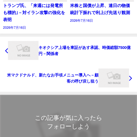
トランプ氏、「来週には発電所
米株と国債が上昇、連日の物価
も標的｣－対イラン攻撃の強化を
統計下振れで利上げ先送り観測
表明
2026年7月16日
2026年7月16日
キオクシア上場を東証があす承認、時価総額7500億
円－関係者
米マクドナルド、新たなお手頃メニュー導入へ－顧
客の呼び戻し狙う
この記事が気に入ったら
フォローしよう