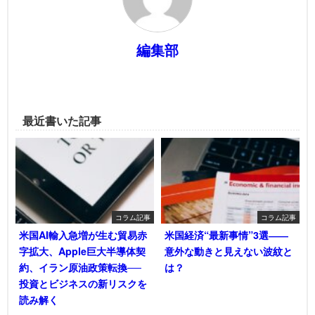
編集部
最近書いた記事
コラム記事
コラム記事
米国AI輸入急増が生む貿易赤
米国経済“最新事情”3選――
字拡大、Apple巨大半導体契
意外な動きと見えない波紋と
約、イラン原油政策転換──
は？
投資とビジネスの新リスクを
読み解く