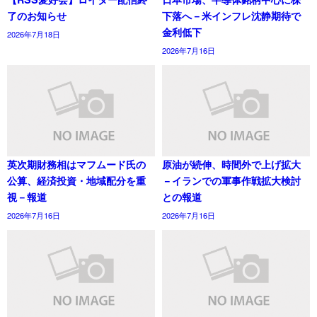
了のお知らせ
下落へ－米インフレ沈静期待で
金利低下
2026年7月18日
2026年7月16日
英次期財務相はマフムード氏の
原油が続伸、時間外で上げ拡大
公算、経済投資・地域配分を重
－イランでの軍事作戦拡大検討
視－報道
との報道
2026年7月16日
2026年7月16日