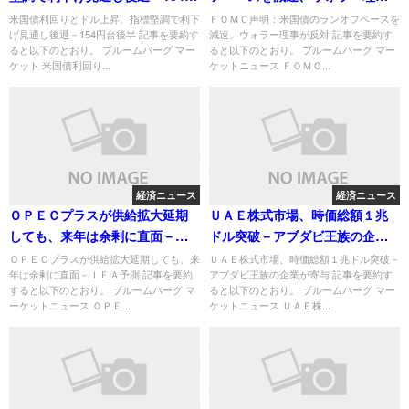
台後半
が反対
米国債利回りとドル上昇、指標堅調で利下
ＦＯＭＣ声明：米国債のランオフペースを
げ見通し後退－154円台後半 記事を要約す
減速、ウォラー理事が反対 記事を要約す
ると以下のとおり。 ブルームバーグ マー
ると以下のとおり。 ブルームバーグ マー
ケット 米国債利回り...
ケットニュース ＦＯＭＣ...
経済ニュース
経済ニュース
ＯＰＥＣプラスが供給拡大延期
ＵＡＥ株式市場、時価総額１兆
しても、来年は余剰に直面－Ｉ
ドル突破－アブダビ王族の企業
ＥＡ予測
が寄与
ＯＰＥＣプラスが供給拡大延期しても、来
ＵＡＥ株式市場、時価総額１兆ドル突破－
年は余剰に直面－ＩＥＡ予測 記事を要約
アブダビ王族の企業が寄与 記事を要約す
すると以下のとおり。 ブルームバーグ マ
ると以下のとおり。 ブルームバーグ マー
ーケットニュース ＯＰＥ...
ケットニュース ＵＡＥ株...