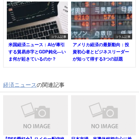
コラム記事
コラム記事
米国経済ニュース：AIが牽引
アメリカ経済の最新動向：投
する貿易赤字とGDP鈍化―い
資初心者とビジネスリーダー
ま何が起きているのか？
が知って得する3つの話題
経済ニュース
の関連記事
【RSS愛好会】ロイター配信終
日本市場、半導体銘柄中心に株