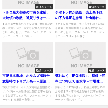
経済ニュース
経済ニュース
トルコ最大都市の市長を逮捕、
チポトレ株が急落、売上高予想
大統領の政敵－通貨リラは一段
の下方修正を嫌気－外食離れ響
安も
く
トルコ最大都市の市長を逮捕、大統領の政
チポトレ株が急落、売上高予想の下方修正
敵－通貨リラは一段安も 記事を要約する
を嫌気－外食離れ響く 記事を要約すると
と以下のとおり。 ブルームバーグ マーケ
以下のとおり。 ブルームバーグ マーケッ
ットニュース トルコ最大...
トニュース チポトレ株が...
経済ニュース
経済ニュース
市況日本市場、ホルムズ海峡合
薄れゆく「IPO神話」、初値上昇
意期待でトリプル高へ－原油価
率は13年ぶり低水準－市場健全
格は急落
化映す
市況日本市場、ホルムズ海峡合意期待でト
薄れゆく「IPO神話」、初値上昇率は13年
リプル高へ－原油価格は急落 記事を要約
ぶり低水準－市場健全化映す 記事を要約
すると以下のとおり。 ブルームバーグ マ
すると以下のとおり。 ブルームバーグ マ
ーケット 市況日本市場、...
ーケット 薄れゆく「...