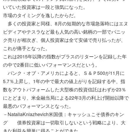
いていた投資家は一段と強気になった。
市場のタイミングを逸したからだ。
多くの投資家と同様、8月の短期的な市場急落時にはエヌ
ビディアやテスラなど最も人気の高い銘柄の一部でパニッ
ク売りが相次ぎ、個人投資家は全て安値で売り払ったが、
これが痛手となった。
これは2015年以降の指数がプラスのリターンを記録した年
の中で2番目に低いパフォーマンスだという。
バンク・オブ・アメリカによると、Ｓ＆Ｐ500が11月に
5.7％上昇し、1年の中で最大の値上がりを記録する中、指
数をアウトパフォームした大型株の投資信託はわずか23％
にとどまり、米金融当局による22年3月の利上げ開始以降で
最悪のパフォーマンスとなった。
－NataliaKniazhevich米国債：キャッシュこそ債券のキン
グ 債券投資家は一切取引しないという戦略により、大
きな利益を簡単に得ることができた。