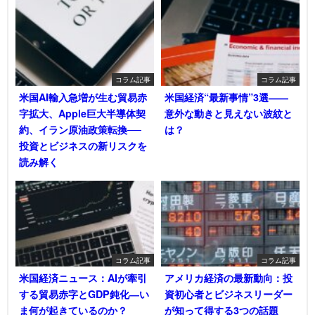
コラム記事
コラム記事
米国AI輸入急増が生む貿易赤
米国経済“最新事情”3選――
字拡大、Apple巨大半導体契
意外な動きと見えない波紋と
約、イラン原油政策転換──
は？
投資とビジネスの新リスクを
読み解く
コラム記事
コラム記事
米国経済ニュース：AIが牽引
アメリカ経済の最新動向：投
する貿易赤字とGDP鈍化―い
資初心者とビジネスリーダー
ま何が起きているのか？
が知って得する3つの話題