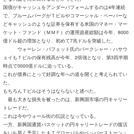
国債がキャッシュをアンダーパフォームするのは4年連続
で、ブルームバーグがＴビルやコマーシャル・ペーパーな
どキャッシュのような証券を保有する米国のマネー・マー
ケット・ファンド（ＭＭＦ）の運用資産総額は今年、8000
億ドル超の増加となり、初めて7兆ドルを突破した。
ウォーレン・バフェット氏のバークシャー・ハサウ
ェイもＴビルの保有残高が今年、2倍強となり、第3四半期
時点で3000億ドルに迫っている。
これが債券にとって好調な年への道を開くと考えられてい
た。
もちろんＴビルはそうはならないと述べた。
最も大きな損失を被ったのは、新興国市場の円キャリー
トレードだ。
これは今やウォール街の伝説となっている。
一方、新興国通貨バスケットの円キャリートレードの復活
をいち早く予言したＡＴグローバルやペッパーストーン・