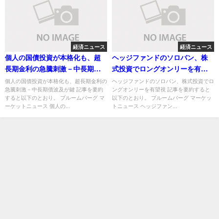
経済ニュース
経済ニュース
個人の国債投資が本格化も、超
ヘッジファンドのソロバン、株
長期金利の急騰刺激－中長期債
式投資でロングオンリーを有望
波及が鍵
視
個人の国債投資が本格化も、超長期金利の
ヘッジファンドのソロバン、株式投資でロ
急騰刺激－中長期債波及が鍵 記事を要約
ングオンリーを有望視 記事を要約すると
すると以下のとおり。 ブルームバーグ マ
以下のとおり。 ブルームバーグ マーケッ
ーケットニュース 個人の...
トニュース ヘッジファン...