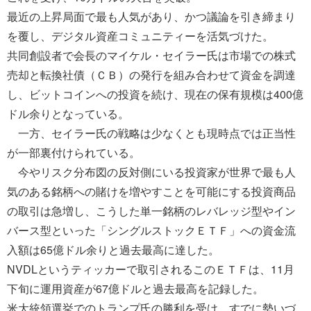
最近の上昇局面で最も人気があり、かつ議論を引き締まり
を覆し、デジタル資産コミュニティーを活気づけた。
共同創設者で会長のマイケル・セイラー氏は市場での株式
売却と転換社債（ＣＢ）の発行を組み合わせて資金を調達
し、ビットコインへの投資を続け、現在の保有規模は400億
ドル余りとなっている。
一方、セイラー氏の戦略は少なくとも現時点では正当性
が一部裏付けられている。
今やリスク分布図の反対側にいる投資家が世界で最も人
気のある銘柄への賭けを増やすことを可能にする投資商品
の取引は急増し、こうした単一銘柄のレバレッジ型やイン
バース型といった「シングルストックＥＴＦ」への資金流
入額は65億ドル余りと過去最高に達した。
NVDLというティッカーで取引されるこのＥＴＦは、11月
下旬に運用資産が67億ドルと過去最高を記録した。
米大統領選挙でのトランプ氏の勝利を受け、すでに勢いづ