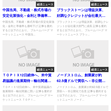
経済ニュース
経済ニュース
中国当局、不動産・株式市場の
ブラックストーンは増益決算、
安定化策強化－金利と準備率も
好調なクレジットが会社最大部
適時下げ
門に成長
中国当局、不動産・株式市場の安定化策強
ブラックストーンは増益決算、好調なクレ
化－金利と準備率も適時下げ 記事を要約
ジットが会社最大部門に成長 記事を要約
すると以下のとおり。 ブルームバーグ マ
すると以下のとおり。 ブルームバーグ マ
ーケットニュース 中国当...
ーケットニュース ブラッ...
経済ニュース
経済ニュース
ＴＯＰＩＸ12日続伸へ、米中貿
ノードストロム、創業家が約
易協議の進展期待－輸出関連に
62.5億ドルで買収へ－非公開化
買い
で合意
ＴＯＰＩＸ12日続伸へ、米中貿易協議の
ノードストロム、創業家が約62.5億ドルで
進展期待－輸出関連に買い 記事を要約す
買収へ－非公開化で合意 記事を要約する
ると以下のとおり。 ブルームバーグ マー
と以下のとおり。 ブルームバーグ マーケ
ケットニュース ＴＯＰＩ...
ットニュース ノード...