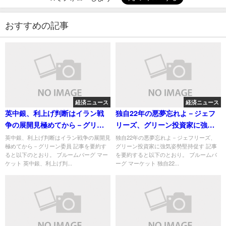
おすすめの記事
経済ニュース
経済ニュース
英中銀、利上げ判断はイラン戦
独自22年の悪夢忘れよ－ジェフ
争の展開見極めてから－グリー
リーズ、グリーン投資家に強気
ン委員
姿勢堅持促す
英中銀、利上げ判断はイラン戦争の展開見
独自22年の悪夢忘れよ－ジェフリーズ、
極めてから－グリーン委員 記事を要約す
グリーン投資家に強気姿勢堅持促す 記事
ると以下のとおり。 ブルームバーグ マー
を要約すると以下のとおり。 ブルームバ
ケット 英中銀、利上げ判...
ーグ マーケット 独自22...