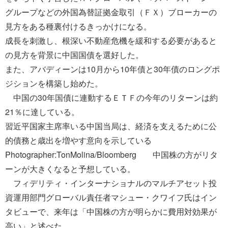
グループなどの外国為替証拠金取引（ＦＸ）ブローカーの
見方をある種裏付けるきっかけになる。
成長を刺激し、根深い不動産危機を緩和する必要があると
の見方を背景に中国国債を選好した。
また、アバディーンは10月から10年債と30年債のロングポ
ジションを構築し始めた。
中国の30年国債に連動するＥＴＦの今年のリターンは約
21％に達している。
習近平国家主席率いる中国当局は、経済を支えるために公
的債務と歳出を増やす意向を示している
Photographer:TonMolina/Bloomberg 中国株の方がリタ
ーンが大きくなると予想している。
フィデリティ・インターナショナルのマルチアセット投
資運用部門グローバル責任者マシュー・クワイフ氏はイン
タビューで、来年は「中国株の方が明らかに費用対効果が
高い」と述べた。