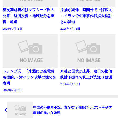
英次期財務相はマフムード氏の
原油が続伸、時間外で上げ拡大
公算、経済投資・地域配分を重
－イランでの軍事作戦拡大検討
視－報道
との報道
2026年7月16日
2026年7月16日
トランプ氏、「来週には発電所
米株と国債が上昇、連日の物価
も標的｣－対イラン攻撃の強化を
統計下振れで利上げ先送り観測
表明
2026年7月16日
2026年7月16日
中国の不動産不況、豊かな沿海部むしばむ－今や財
政難の新たな象徴