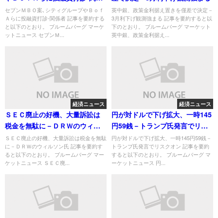
者
セブンＭＢＯ案､シティグループやＢｏｆ
英中銀、政策金利据え置きを僅差で決定－
Ａらに投融資打診-関係者 記事を要約する
3月利下げ観測強まる 記事を要約すると以
と以下のとおり。 ブルームバーグ マーケ
下のとおり。 ブルームバーグ マーケット
ットニュース セブンＭ...
英中銀、政策金利据え...
経済ニュース
経済ニュース
ＳＥＣ廃止の好機、大量訴訟は
円が対ドルで下げ拡大、一時145
税金を無駄に－ＤＲＷのウィル
円59銭－トランプ氏発言でリス
ソン氏
クオン
ＳＥＣ廃止の好機、大量訴訟は税金を無駄
円が対ドルで下げ拡大、一時145円59銭－
に－ＤＲＷのウィルソン氏 記事を要約す
トランプ氏発言でリスクオン 記事を要約
ると以下のとおり。 ブルームバーグ マー
すると以下のとおり。 ブルームバーグ マ
ケットニュース ＳＥＣ廃...
ーケットニュース 円...