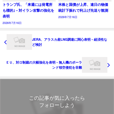
トランプ氏、「来週には発電所
米株と国債が上昇、連日の物価
も標的｣－対イラン攻撃の強化を
統計下振れで利上げ先送り観測
表明
2026年7月16日
2026年7月16日
JERA、アラスカ産LNG調達に関心表明－経済性な
ど検討
ＥＵ、対ロ制裁の大幅強化を表明－無人機のポーラ
ンド領空侵犯を非難
この記事が気に入ったら
フォローしよう