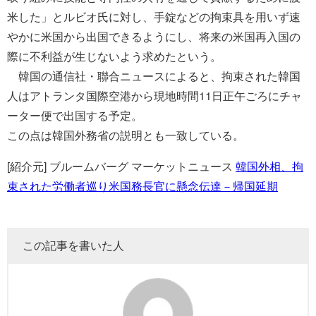
米した」とルビオ氏に対し、手錠などの拘束具を用いず速
やかに米国から出国できるようにし、将来の米国再入国の
際に不利益が生じないよう求めたという。
韓国の通信社・聯合ニュースによると、拘束された韓国
人はアトランタ国際空港から現地時間11日正午ごろにチャ
ーター便で出国する予定。
この点は韓国外務省の説明とも一致している。
[紹介元] ブルームバーグ マーケットニュース
韓国外相、拘
束された労働者巡り米国務長官に懸念伝達－帰国延期
この記事を書いた人