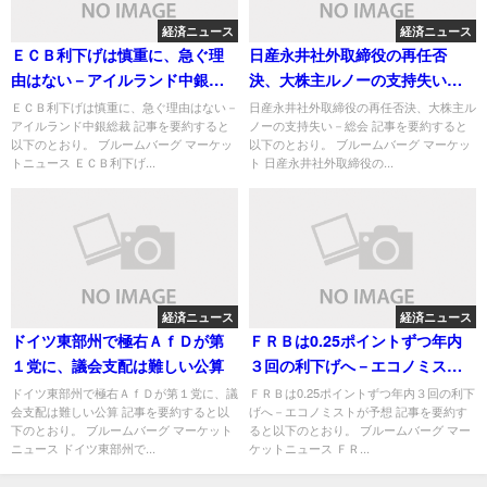
経済ニュース
経済ニュース
ＥＣＢ利下げは慎重に、急ぐ理
日産永井社外取締役の再任否
由はない－アイルランド中銀総
決、大株主ルノーの支持失い－
裁
総会
ＥＣＢ利下げは慎重に、急ぐ理由はない－
日産永井社外取締役の再任否決、大株主ル
アイルランド中銀総裁 記事を要約すると
ノーの支持失い－総会 記事を要約すると
以下のとおり。 ブルームバーグ マーケッ
以下のとおり。 ブルームバーグ マーケッ
トニュース ＥＣＢ利下げ...
ト 日産永井社外取締役の...
経済ニュース
経済ニュース
ドイツ東部州で極右ＡｆＤが第
ＦＲＢは0.25ポイントずつ年内
１党に、議会支配は難しい公算
３回の利下げへ－エコノミスト
が予想
ドイツ東部州で極右ＡｆＤが第１党に、議
ＦＲＢは0.25ポイントずつ年内３回の利下
会支配は難しい公算 記事を要約すると以
げへ－エコノミストが予想 記事を要約す
下のとおり。 ブルームバーグ マーケット
ると以下のとおり。 ブルームバーグ マー
ニュース ドイツ東部州で...
ケットニュース ＦＲ...