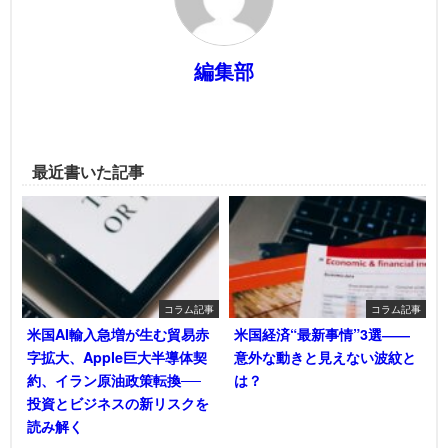
編集部
最近書いた記事
コラム記事
コラム記事
米国AI輸入急増が生む貿易赤
米国経済“最新事情”3選――
字拡大、Apple巨大半導体契
意外な動きと見えない波紋と
約、イラン原油政策転換──
は？
投資とビジネスの新リスクを
読み解く