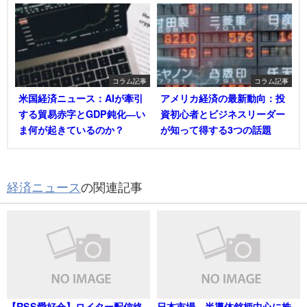
コラム記事
コラム記事
米国経済ニュース：AIが牽引
アメリカ経済の最新動向：投
する貿易赤字とGDP鈍化―い
資初心者とビジネスリーダー
ま何が起きているのか？
が知って得する3つの話題
経済ニュース
の関連記事
【RSS愛好会】ロイター配信終
日本市場、半導体銘柄中心に株