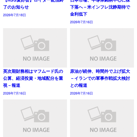
了のお知らせ
下落へ－米インフレ沈静期待で
金利低下
2026年7月18日
2026年7月16日
英次期財務相はマフムード氏の
原油が続伸、時間外で上げ拡大
公算、経済投資・地域配分を重
－イランでの軍事作戦拡大検討
視－報道
との報道
2026年7月16日
2026年7月16日