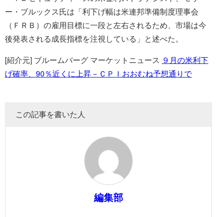
ー・ブルックス氏は「利下げ幅は米連邦準備制度理事会
（ＦＲＢ）の雇用目標に一段と左右されるため、市場は今
後発表される成長指標を注視している」と述べた。
[紹介元] ブルームバーグ マーケットニュース
９月の米利下
げ確率、90％近くに上昇－ＣＰＩおおむね予想通りで
この記事を書いた人
編集部