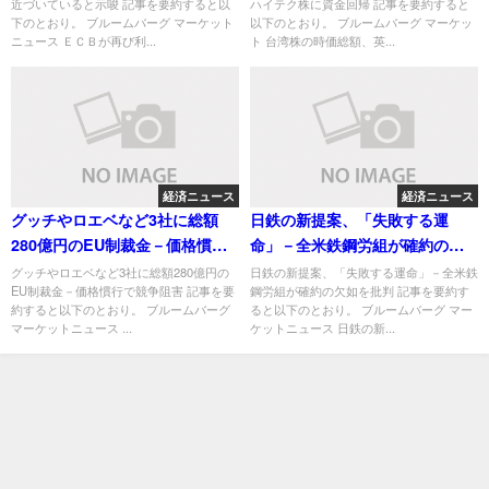
近づいていると示唆 記事を要約すると以
ハイテク株に資金回帰 記事を要約すると
下のとおり。 ブルームバーグ マーケット
以下のとおり。 ブルームバーグ マーケッ
ニュース ＥＣＢが再び利...
ト 台湾株の時価総額、英...
経済ニュース
経済ニュース
グッチやロエベなど3社に総額
日鉄の新提案、「失敗する運
280億円のEU制裁金－価格慣行
命」－全米鉄鋼労組が確約の欠
で競争阻害
如を批判
グッチやロエベなど3社に総額280億円の
日鉄の新提案、「失敗する運命」－全米鉄
EU制裁金－価格慣行で競争阻害 記事を要
鋼労組が確約の欠如を批判 記事を要約す
約すると以下のとおり。 ブルームバーグ
ると以下のとおり。 ブルームバーグ マー
マーケットニュース ...
ケットニュース 日鉄の新...