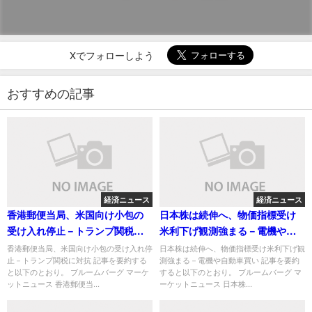
Xでフォローしよう
おすすめの記事
経済ニュース
経済ニュース
香港郵便当局、米国向け小包の
日本株は続伸へ、物価指標受け
受け入れ停止－トランプ関税に
米利下げ観測強まる－電機や自
対抗
動車買い
香港郵便当局、米国向け小包の受け入れ停
日本株は続伸へ、物価指標受け米利下げ観
止－トランプ関税に対抗 記事を要約する
測強まる－電機や自動車買い 記事を要約
と以下のとおり。 ブルームバーグ マーケ
すると以下のとおり。 ブルームバーグ マ
ットニュース 香港郵便当...
ーケットニュース 日本株...