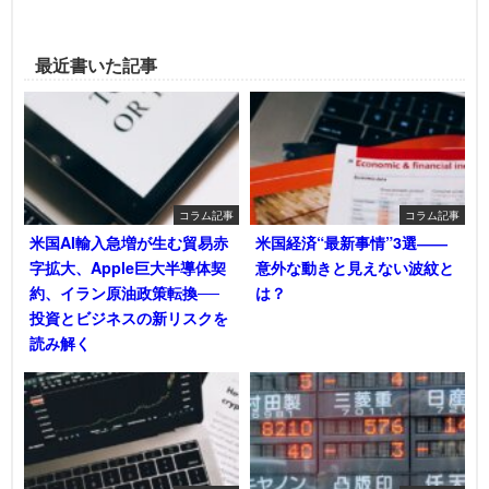
最近書いた記事
コラム記事
コラム記事
米国AI輸入急増が生む貿易赤
米国経済“最新事情”3選――
字拡大、Apple巨大半導体契
意外な動きと見えない波紋と
約、イラン原油政策転換──
は？
投資とビジネスの新リスクを
読み解く