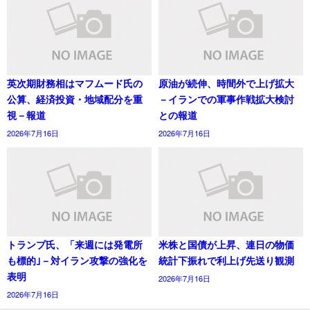
英次期財務相はマフムード氏の
原油が続伸、時間外で上げ拡大
公算、経済投資・地域配分を重
－イランでの軍事作戦拡大検討
視－報道
との報道
2026年7月16日
2026年7月16日
トランプ氏、「来週には発電所
米株と国債が上昇、連日の物価
も標的｣－対イラン攻撃の強化を
統計下振れで利上げ先送り観測
表明
2026年7月16日
2026年7月16日