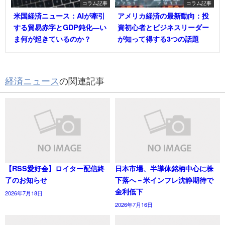
コラム記事
コラム記事
米国経済ニュース：AIが牽引
アメリカ経済の最新動向：投
する貿易赤字とGDP鈍化―い
資初心者とビジネスリーダー
ま何が起きているのか？
が知って得する3つの話題
経済ニュース
の関連記事
【RSS愛好会】ロイター配信終
日本市場、半導体銘柄中心に株
了のお知らせ
下落へ－米インフレ沈静期待で
金利低下
2026年7月18日
2026年7月16日