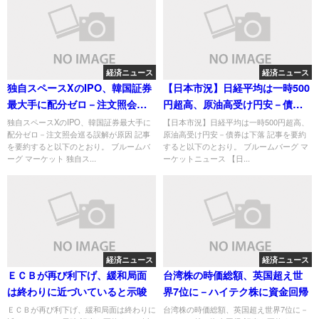
経済ニュース
経済ニュース
独自スペースXのIPO、韓国証券
【日本市況】日経平均は一時500
最大手に配分ゼロ－注文照会巡
円超高、原油高受け円安－債券
る誤解が原因
は下落
独自スペースXのIPO、韓国証券最大手に
【日本市況】日経平均は一時500円超高、
配分ゼロ－注文照会巡る誤解が原因 記事
原油高受け円安－債券は下落 記事を要約
を要約すると以下のとおり。 ブルームバ
すると以下のとおり。 ブルームバーグ マ
ーグ マーケット 独自ス...
ーケットニュース 【日...
経済ニュース
経済ニュース
ＥＣＢが再び利下げ、緩和局面
台湾株の時価総額、英国超え世
は終わりに近づいていると示唆
界7位に－ハイテク株に資金回帰
ＥＣＢが再び利下げ、緩和局面は終わりに
台湾株の時価総額、英国超え世界7位に－