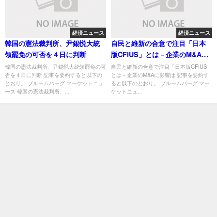
経済ニュース
経済ニュース
韓国の憲法裁判所、尹錫悦大統
自民と維新の合意で注目「日本
領罷免の可否を４日に判断
版CFIUS」とは－企業のM&Aに
影響は
韓国の憲法裁判所、尹錫悦大統領罷免の可
自民と維新の合意で注目「日本版CFIUS」
否を４日に判断 記事を要約すると以下の
とは－企業のM&Aに影響は 記事を要約す
とおり。 ブルームバーグ マーケットニュ
ると以下のとおり。 ブルームバーグ マー
ース 韓国の憲法裁判所、...
ケットニュ...