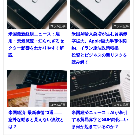
コラム記事
コラム記事
米国最新経済ニュース：雇
米国AI輸入急増が生む貿易赤
用・景気減速・知られざるセ
字拡大、Apple巨大半導体契
クター影響をわかりやすく解
約、イラン原油政策転換──
説
投資とビジネスの新リスクを
読み解く
コラム記事
コラム記事
米国経済“最新事情”3選――
米国経済ニュース：AIが牽引
意外な動きと見えない波紋と
する貿易赤字とGDP鈍化―い
は？
ま何が起きているのか？