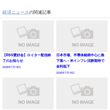
経済ニュース
の関連記事
【RSS愛好会】ロイター配信終
日本市場、半導体銘柄中心に株
了のお知らせ
下落へ－米インフレ沈静期待で
金利低下
2026年7月18日
2026年7月16日