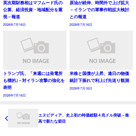
英次期財務相はマフムード氏の
原油が続伸、時間外で上げ拡大
公算、経済投資・地域配分を重
－イランでの軍事作戦拡大検討
視－報道
との報道
2026年7月16日
2026年7月16日
トランプ氏、「来週には発電所
米株と国債が上昇、連日の物価
も標的｣－対イラン攻撃の強化を
統計下振れで利上げ先送り観測
表明
2026年7月16日
2026年7月16日
エヌビディア、史上初の時価総額４兆ドル突破－株
高で新たな節目