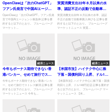
OpenClawは「次のChatGPT」
実質消費支出22年８月以来の水
フアン氏発言で中国AIエージェ
準、認証不正の反動で自動車購
ント株急伸
入伸びる
OpenClawは「次のChatGPT」フアン氏発
実質消費支出22年８月以来の水準、認証
言で中国AIエージェント株急伸 記事を要
不正の反動で自動車購入伸びる 記事を要
約すると以下のとおり。 ブルームバーグ
約すると以下のとおり。 ブルームバーグ
マーケット...
マーケットニュース 実質...
経済ニュース
経済ニュース
今年もボーナス期待できない香
【米国市況】ハイテク中心に株
港バンカー、せめて旅行でスト
下落－国債利回り上昇、ドル148
レス解消
円近辺
今年もボーナス期待できない香港バンカ
【米国市況】ハイテク中心に株下落－国債
ー、せめて旅行でストレス解消 記事を要
利回り上昇、ドル148円近辺 記事を要約す
約すると以下のとおり。 ブルームバーグ
ると以下のとおり。 ブルームバーグ マー
マーケットニュース 今年も...
ケットニュース 【米...