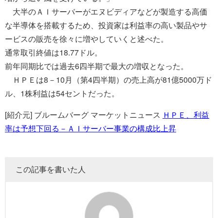
大半のＡＩサーバーがエヌビディアなどが製造する高価
な半導体を搭載するため、投資家は利益率の高い製品やサ
ービスの販売を徐々に増やしていくと述べた。
通常取引終値は18.77ドル。
前年同期比では過去6四半期で最大の増収となった。
ＨＰＥは8－10月（第4四半期）の売上高が81億5000万ド
ル、1株利益は54セントだった。
[紹介元] ブルームバーグ マーケットニュース
ＨＰＥ、利益
率は予想下回る－ＡＩサーバー事業の構成比上昇
この記事を書いた人