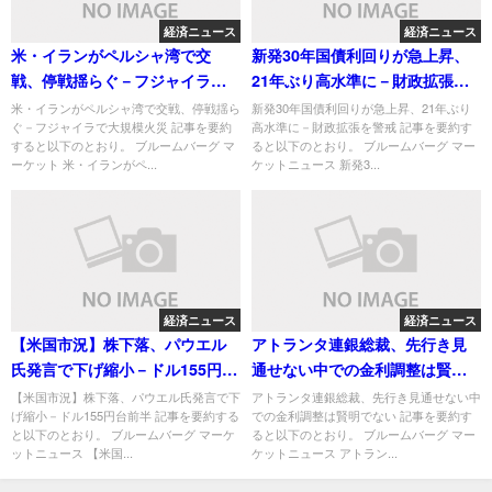
経済ニュース
経済ニュース
米・イランがペルシャ湾で交
新発30年国債利回りが急上昇、
戦、停戦揺らぐ－フジャイラで
21年ぶり高水準に－財政拡張を
大規模火災
警戒
米・イランがペルシャ湾で交戦、停戦揺ら
新発30年国債利回りが急上昇、21年ぶり
ぐ－フジャイラで大規模火災 記事を要約
高水準に－財政拡張を警戒 記事を要約す
すると以下のとおり。 ブルームバーグ マ
ると以下のとおり。 ブルームバーグ マー
ーケット 米・イランがペ...
ケットニュース 新発3...
経済ニュース
経済ニュース
【米国市況】株下落、パウエル
アトランタ連銀総裁、先行き見
氏発言で下げ縮小－ドル155円台
通せない中での金利調整は賢明
前半
でない
【米国市況】株下落、パウエル氏発言で下
アトランタ連銀総裁、先行き見通せない中
げ縮小－ドル155円台前半 記事を要約する
での金利調整は賢明でない 記事を要約す
と以下のとおり。 ブルームバーグ マーケ
ると以下のとおり。 ブルームバーグ マー
ットニュース 【米国...
ケットニュース アトラン...