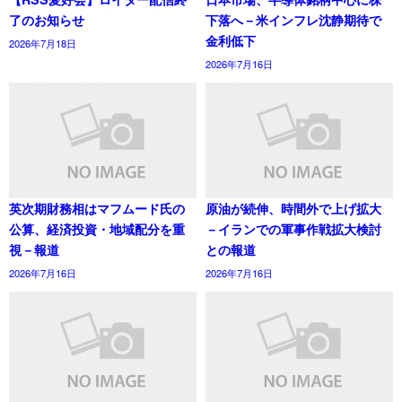
了のお知らせ
下落へ－米インフレ沈静期待で
金利低下
2026年7月18日
2026年7月16日
英次期財務相はマフムード氏の
原油が続伸、時間外で上げ拡大
公算、経済投資・地域配分を重
－イランでの軍事作戦拡大検討
視－報道
との報道
2026年7月16日
2026年7月16日