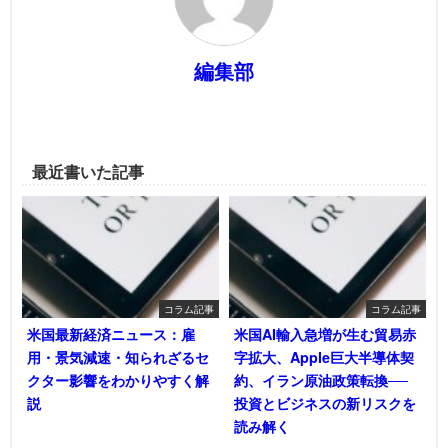
編集部
最近書いた記事
コラム記事
コラム記事
米国最新経済ニュース：雇
米国AI輸入急増が生む貿易赤
用・景気減速・知られざるセ
字拡大、Apple巨大半導体契
クター影響をわかりやすく解
約、イラン原油政策転換──
説
投資とビジネスの新リスクを
読み解く