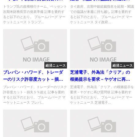
表準備
ち越し
トランプ氏の政権移行チーム、ベッセント
タイ政府、次期中銀総裁指名を延期－閣議
次期米財務長官の発表準備 記事を要約す
での協議が来週に持ち越し 記事を要約す
ると以下のとおり。 ブルームバーグ マー
ると以下のとおり。 ブルームバーグ マー
ケットニュース トランプ...
ケットニュース タイ政府...
経済ニュース
経済ニュース
ブレバン・ハワード、トレーダ
芝浦電子、外為法「クリア」の
ーのリスク許容度カット－損失
根拠提示を要求－ヤゲオに再び
５％超え
質問状
ブレバン・ハワード、トレーダーのリスク
芝浦電子、外為法「クリア」の根拠提示を
許容度カット－損失５％超え 記事を要約
要求－ヤゲオに再び質問状 記事を要約す
すると以下のとおり。 ブルームバーグ マ
ると以下のとおり。 ブルームバーグ マー
ーケットニュース ブレバ...
ケットニュース 芝浦電子...