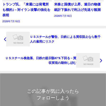
トランプ氏、「来週には発電所
米株と国債が上昇、連日の物価
も標的｣－対イラン攻撃の強化を
統計下振れで利上げ先送り観測
表明
2026年7月16日
2026年7月16日
ＵＳスチールが警告、日鉄による買収阻止なら数千
人の雇用にリスク
ＵＳスチール株急落、日鉄の提示額47％下回る－買
収実現の期待しぼむ
この記事が気に入ったら
フォローしよう