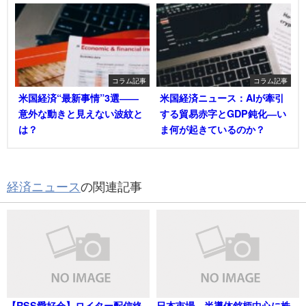
コラム記事
コラム記事
米国経済“最新事情”3選――
米国経済ニュース：AIが牽引
意外な動きと見えない波紋と
する貿易赤字とGDP鈍化―い
は？
ま何が起きているのか？
経済ニュース
の関連記事
【RSS愛好会】ロイター配信終
日本市場、半導体銘柄中心に株