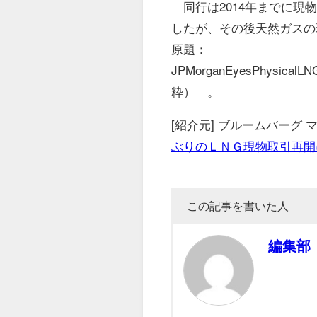
同行は2014年までに現
したが、その後天然ガスの
原題：
JPMorganEyesPhysicalLN
粋） 。
[紹介元] ブルームバーグ
ぶりのＬＮＧ現物取引再開
この記事を書いた人
編集部