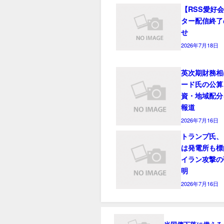
【RSS愛好
ター配信終了
せ
2026年7月18日
英次期財務相
ード氏の公算
資・地域配分
報道
2026年7月16日
トランプ氏、
は発電所も標
イラン攻撃の
明
2026年7月16日