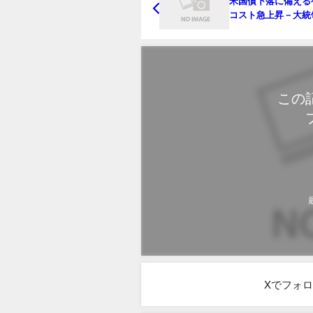
米国債下落に備える
コスト急上昇－大統
ＦＯＭＣに警戒感
この
Xでフォ