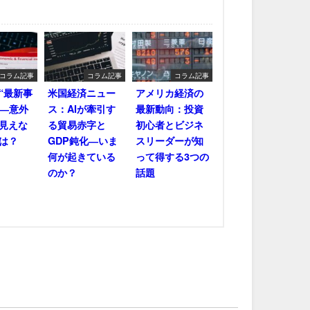
コラム記事
コラム記事
コラム記事
“最新事
米国経済ニュー
アメリカ経済の
――意外
ス：AIが牽引す
最新動向：投資
見えな
る貿易赤字と
初心者とビジネ
は？
GDP鈍化―いま
スリーダーが知
何が起きている
って得する3つの
のか？
話題