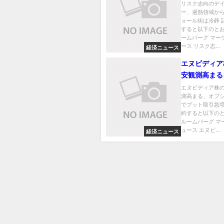
撤退－ウォー
リスク志向のデ
ー、過熱領域か
静
ォール街は冷静 
すると以下のとお
ームバーグ マー
ース リスク志...
経済ニュース
エヌビディア
安観測高まる
ョン市場でプ
エヌビディア株
測高まる、オプ
急増
でプット取引急増
約すると以下のと
ルームバーグ マ
ュース エヌビ...
経済ニュース