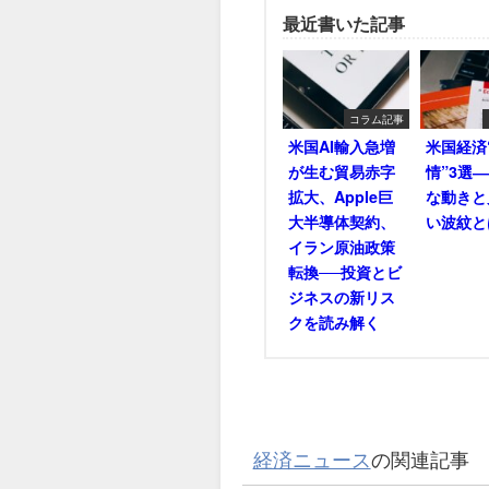
最近書いた記事
コラム記事
米国AI輸入急増
米国経済
が生む貿易赤字
情”3選
拡大、Apple巨
な動きと
大半導体契約、
い波紋と
イラン原油政策
転換──投資とビ
ジネスの新リス
クを読み解く
経済ニュース
の関連記事