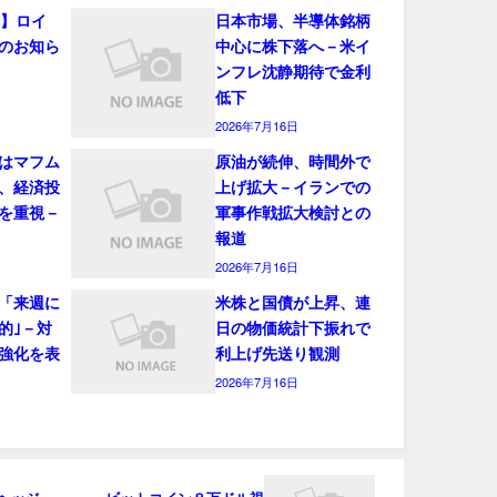
会】ロイ
日本市場、半導体銘柄
のお知ら
中心に株下落へ－米イ
ンフレ沈静期待で金利
低下
2026年7月16日
はマフム
原油が続伸、時間外で
、経済投
上げ拡大－イランでの
を重視－
軍事作戦拡大検討との
報道
2026年7月16日
「来週に
米株と国債が上昇、連
的｣－対
日の物価統計下振れで
強化を表
利上げ先送り観測
2026年7月16日