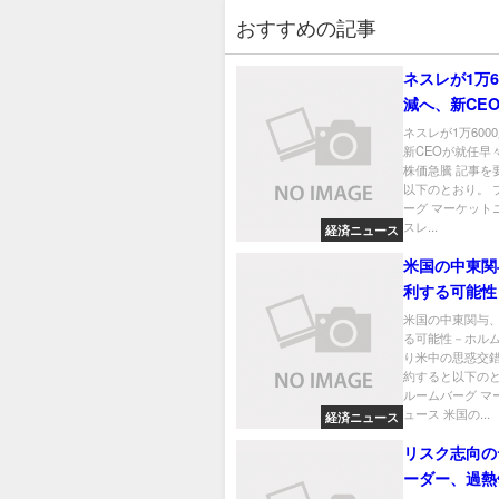
おすすめの記事
ネスレが1万6
減へ、新CE
早々に発表－
ネスレが1万600
新CEOが就任早
株価急騰 記事を
以下のとおり。 
ーグ マーケット
スレ...
経済ニュース
米国の中東関
利する可能性
ズ海峡巡り米
米国の中東関与
る可能性－ホル
交錯
り米中の思惑交錯
約すると以下のと
ルームバーグ マ
ュース 米国の...
経済ニュース
リスク志向の
ーダー、過熱