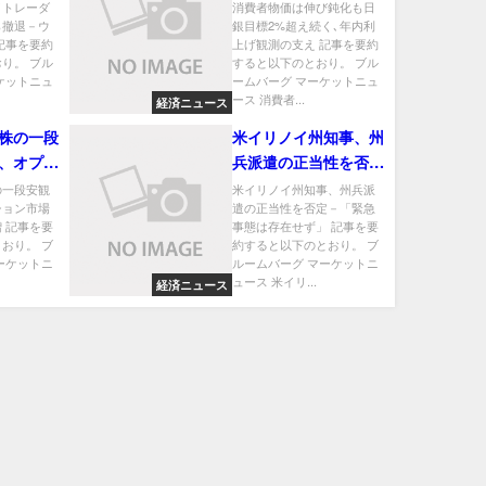
ル街は冷
く､年内利上げ観測の
イトレーダ
消費者物価は伸び鈍化も日
ら撤退－ウ
銀目標2%超え続く､年内利
支え
記事を要約
上げ観測の支え 記事を要約
り。 ブル
すると以下のとおり。 ブル
ケットニュ
ームバーグ マーケットニュ
ース 消費者...
経済ニュース
株の一段
米イリノイ州知事、州
、オプシ
兵派遣の正当性を否定
ット取引
－「緊急事態は存在せ
の一段安観
米イリノイ州知事、州兵派
ション市場
遣の正当性を否定－「緊急
ず」
 記事を要
事態は存在せず」 記事を要
おり。 ブ
約すると以下のとおり。 ブ
ーケットニ
ルームバーグ マーケットニ
ュース 米イリ...
経済ニュース