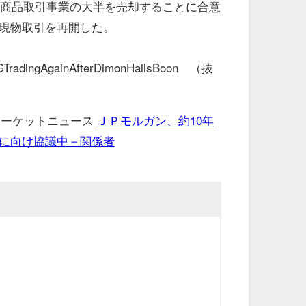
物商品取引事業の大半を売却することに合意
現物取引を再開した。
GTradingAgainAfterDimonHailsBoon （抜
 マーケットニュース
ＪＰモルガン、約10年
に向け協議中－関係者