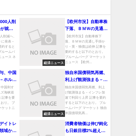
000人削
【欧州市況】自動車株
Oが就任
下落、ＢＭＷの見通し
株価急騰
手掛かり－英・独債は
0人削減へ、
【欧州市況】自動車株下
々に発表－
落、ＢＭＷの見通し手掛か
続伸
要約すると
り－英・独債は続伸 記事を
ブルームバ
要約すると以下のとおり。
ニュース ネ
ブルームバーグ マーケット
ニュース 【欧州...
経済ニュース
与、中国
独自米国債弱気再燃、
－ホルム
利上げ観測強まる－イ
中の思惑
ンフレ加速で利回り上
、中国利す
独自米国債弱気再燃、利上
ムズ海峡巡
げ観測強まる－インフレ加
昇
 記事を要
速で利回り上昇 記事を要約
おり。 ブ
すると以下のとおり。 ブル
ーケットニ
ームバーグ マーケット 独自
米国債弱気再...
経済ニュース
デイトレ
消費者物価は伸び鈍化
領域から
も日銀目標2%超え続