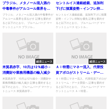
ブラジル、メタノール混入酒の
セントルイス連銀総裁、追加利
中毒事件がアルコール業界を揺
下げに慎重姿勢－インフレ抑制
るがす
を優先
ブラジル、メタノール混入酒の中毒事件が
セントルイス連銀総裁、追加利下げに慎重
アルコール業界を揺るがす 記事を要約す
姿勢－インフレ抑制を優先 記事を要約す
ると以下のとおり。 ブルームバーグ マー
ると以下のとおり。 ブルームバーグ マー
ケットニュース ブラジル...
ケットニュース セントル...
経済ニュース
経済ニュース
米貿易赤字、10月は12％縮小－
ＡＩ特需にマネー流入、代替投
消費財や業務用機器の輸入減少
資アポロがストリーム・データ
買収へ
米貿易赤字、10月は12％縮小－消費財や
ＡＩ特需にマネー流入、代替投資アポロが
業務用機器の輸入減少 記事を要約すると
ストリーム・データ買収へ 記事を要約す
以下のとおり。 ブルームバーグ マーケッ
ると以下のとおり。 ブルームバーグ マー
トニュース 米貿易赤字...
ケットニュース ＡＩ特需...