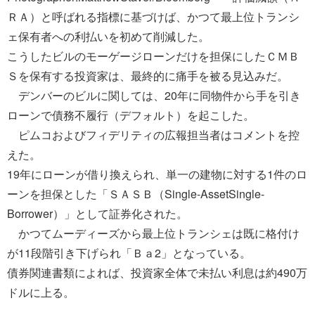
ＲＡ）と呼ばれる指標に基づけば、かつて最上位トランシ
ェ保有者への利払いを初めて削減した。
こうしたビルのモーゲージローンだけを担保にしたＣＭＢ
Ｓを保有する投資家は、最終的に痛手を被る見込みだ。
デンバーのビルに関しては、20年に同物件から手を引き
ローンで債務不履行（デフォルト）を起こした。
ピムコおよびフィデリティの広報担当者はコメントを控
えた。
19年にローンが借り換えられ、単一の建物に対する1件のロ
ーンを担保とした「ＳＡＳＢ（Single-AssetSingle-
Borrower）」として証券化された。
かつてムーディーズから最上位トランシェは既に格付け
が11段階引き下げられ「Ｂａ2」となっている。
債券関連書類によれば、投資家全体で未払い利息は約490万
ドルに上る。