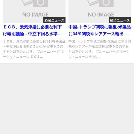
経済ニュース
経済ニュース
ＥＣＢ、景気浮揚に必要な利下
中国､トランプ関税に報復-米製品
げ幅を議論－中立下回る水準必
に34％関税やレアアース輸出規
要か否か
制
ＥＣＢ、景気浮揚に必要な利下げ幅を議論
中国､トランプ関税に報復-米製品に34％関
－中立下回る水準必要か否か 記事を要約
税やレアアース輸出規制 記事を要約する
すると以下のとおり。 ブルームバーグ マ
と以下のとおり。 ブルームバーグ マーケ
ーケットニュース ＥＣＢ...
ットニュース 中国､...