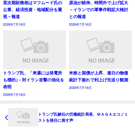
英次期財務相はマフムード氏の
原油が続伸、時間外で上げ拡大
公算、経済投資・地域配分を重
－イランでの軍事作戦拡大検討
視－報道
との報道
2026年7月16日
2026年7月16日
トランプ氏、「来週には発電所
米株と国債が上昇、連日の物価
も標的｣－対イラン攻撃の強化を
統計下振れで利上げ先送り観測
表明
2026年7月16日
2026年7月16日
トランプ氏解任の労働統計局長、ＭＡＧＡエコノミ
ストを後任に推す声