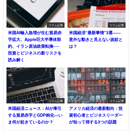
コラム記事
コラム記事
米国AI輸入急増が生む貿易赤
米国経済“最新事情”3選――
字拡大、Apple巨大半導体契
意外な動きと見えない波紋と
約、イラン原油政策転換──
は？
投資とビジネスの新リスクを
読み解く
コラム記事
コラム記事
米国経済ニュース：AIが牽引
アメリカ経済の最新動向：投
する貿易赤字とGDP鈍化―い
資初心者とビジネスリーダー
ま何が起きているのか？
が知って得する3つの話題