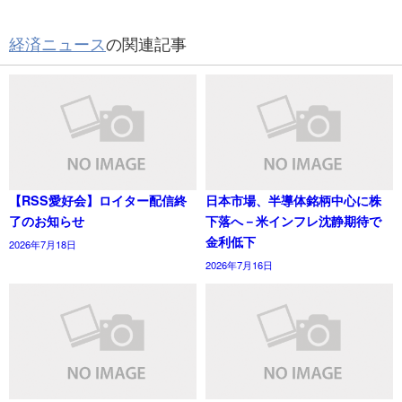
経済ニュース
の関連記事
【RSS愛好会】ロイター配信終
日本市場、半導体銘柄中心に株
了のお知らせ
下落へ－米インフレ沈静期待で
金利低下
2026年7月18日
2026年7月16日