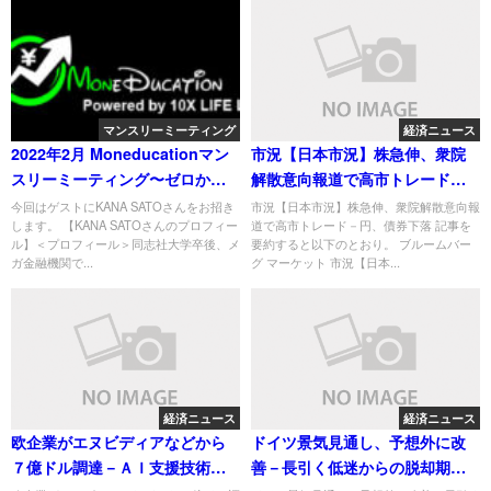
マンスリーミーティング
経済ニュース
2022年2月 Moneducationマン
市況【日本市況】株急伸、衆院
スリーミーティング〜ゼロから
解散意向報道で高市トレード－
始めるお金の引き寄せ講座
円、債券下落
今回はゲストにKANA SATOさんをお招き
市況【日本市況】株急伸、衆院解散意向報
します。 【KANA SATOさんのプロフィー
道で高市トレード－円、債券下落 記事を
ル】＜プロフィール＞同志社大学卒後、メ
要約すると以下のとおり。 ブルームバー
ガ金融機関で...
グ マーケット 市況【日本...
経済ニュース
経済ニュース
欧企業がエヌビディアなどから
ドイツ景気見通し、予想外に改
７億ドル調達－ＡＩ支援技術に
善－長引く低迷からの脱却期待