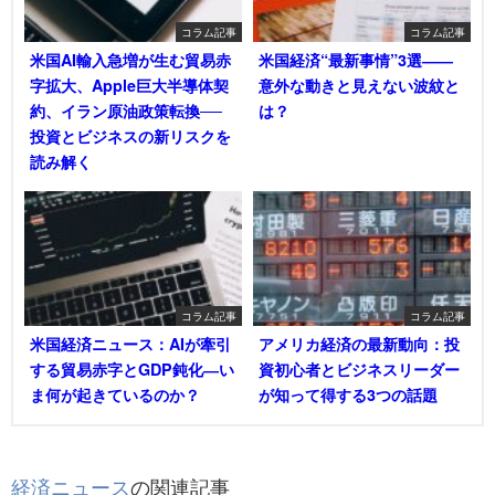
コラム記事
コラム記事
米国AI輸入急増が生む貿易赤
米国経済“最新事情”3選――
字拡大、Apple巨大半導体契
意外な動きと見えない波紋と
約、イラン原油政策転換──
は？
投資とビジネスの新リスクを
読み解く
コラム記事
コラム記事
米国経済ニュース：AIが牽引
アメリカ経済の最新動向：投
する貿易赤字とGDP鈍化―い
資初心者とビジネスリーダー
ま何が起きているのか？
が知って得する3つの話題
経済ニュース
の関連記事