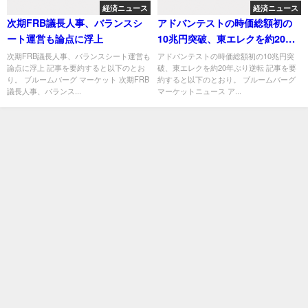
経済ニュース
経済ニュース
次期FRB議長人事、バランスシ
アドバンテストの時価総額初の
ート運営も論点に浮上
10兆円突破、東エレクを約20年
ぶり逆転
次期FRB議長人事、バランスシート運営も
アドバンテストの時価総額初の10兆円突
論点に浮上 記事を要約すると以下のとお
破、東エレクを約20年ぶり逆転 記事を要
り。 ブルームバーグ マーケット 次期FRB
約すると以下のとおり。 ブルームバーグ
議長人事、バランス...
マーケットニュース ア...