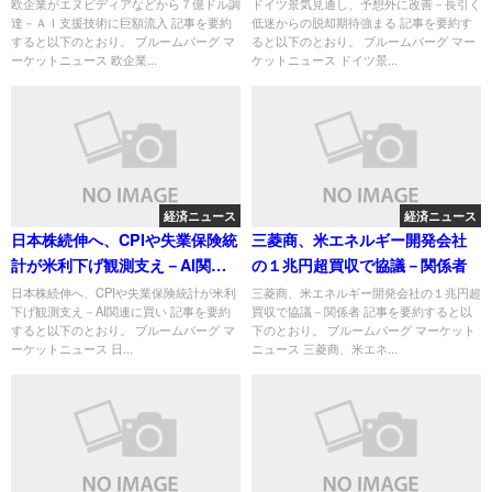
巨額流入
強まる
欧企業がエヌビディアなどから７億ドル調
ドイツ景気見通し、予想外に改善－長引く
達－ＡＩ支援技術に巨額流入 記事を要約
低迷からの脱却期待強まる 記事を要約す
すると以下のとおり。 ブルームバーグ マ
ると以下のとおり。 ブルームバーグ マー
ーケットニュース 欧企業...
ケットニュース ドイツ景...
経済ニュース
経済ニュース
日本株続伸へ、CPIや失業保険統
三菱商、米エネルギー開発会社
計が米利下げ観測支え－AI関連
の１兆円超買収で協議－関係者
に買い
日本株続伸へ、CPIや失業保険統計が米利
三菱商、米エネルギー開発会社の１兆円超
下げ観測支え－AI関連に買い 記事を要約
買収で協議－関係者 記事を要約すると以
すると以下のとおり。 ブルームバーグ マ
下のとおり。 ブルームバーグ マーケット
ーケットニュース 日...
ニュース 三菱商、米エネ...