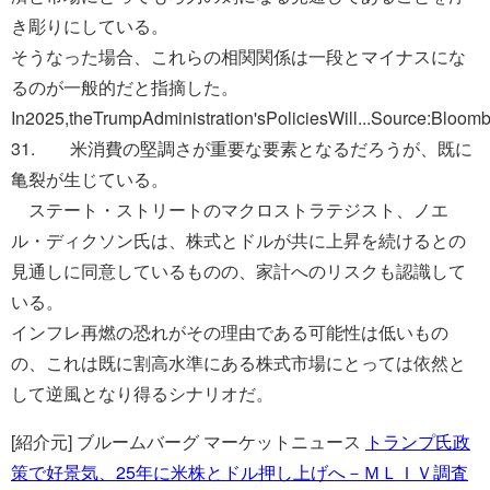
き彫りにしている。
そうなった場合、これらの相関関係は一段とマイナスにな
るのが一般的だと指摘した。
In2025,theTrumpAdministration'sPoliciesWill...Source:Blo
31. 米消費の堅調さが重要な要素となるだろうが、既に
亀裂が生じている。
ステート・ストリートのマクロストラテジスト、ノエ
ル・ディクソン氏は、株式とドルが共に上昇を続けるとの
見通しに同意しているものの、家計へのリスクも認識して
いる。
インフレ再燃の恐れがその理由である可能性は低いもの
の、これは既に割高水準にある株式市場にとっては依然と
して逆風となり得るシナリオだ。
[紹介元] ブルームバーグ マーケットニュース
トランプ氏政
策で好景気、25年に米株とドル押し上げへ－ＭＬＩＶ調査