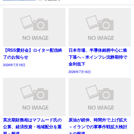
【RSS愛好会】ロイター配信終
日本市場、半導体銘柄中心に株
了のお知らせ
下落へ－米インフレ沈静期待で
金利低下
2026年7月18日
2026年7月16日
英次期財務相はマフムード氏の
原油が続伸、時間外で上げ拡大
公算、経済投資・地域配分を重
－イランでの軍事作戦拡大検討
視－報道
との報道