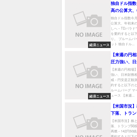
独自ドル指数
高の公算大、
下げ帳消しへ
独自ドル指数今
公算大、年初来
ラドワジ氏
しへ－TDバラド
を要約すると以
り。 ブルームバ
ット 独自ドル...
経済ニュース
【来週の円相
圧力強い、日
協議を警戒－
【来週の円相場
強い、日米財務
観測
戒－円安是正観測
約すると以下のと
ルームバーグ マ
ュース 【来週...
経済ニュース
【米国市況】
下落、トラン
る懸念再燃－1
【米国市況】株
落、トランプ関
銭台
再燃－142円50
要約すると以下