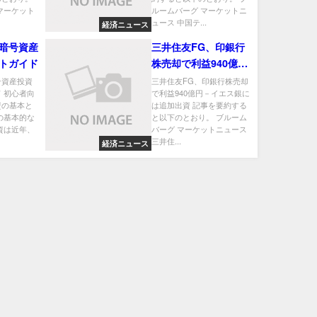
マーケット
ルームバーグ マーケットニ
ュース 中国テ...
経済ニュース
暗号資産
三井住友FG、印銀行
トガイド
株売却で利益940億円
－イエス銀には追加出
号資産投資
三井住友FG、印銀行株売却
 初心者向
で利益940億円－イエス銀に
資
資の基本と
は追加出資 記事を要約する
の基本的な
と以下のとおり。 ブルーム
資は近年、
バーグ マーケットニュース
三井住...
経済ニュース