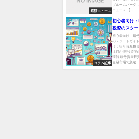
ブルームバーグ 
ニュース 【...
経済ニュース
初心者向け：
投資のスター
初心者向け：暗
のスタートガイド
け：暗号資産投
は何か 暗号資産
理解 暗号資産投
金融市場で急速...
コラム記事