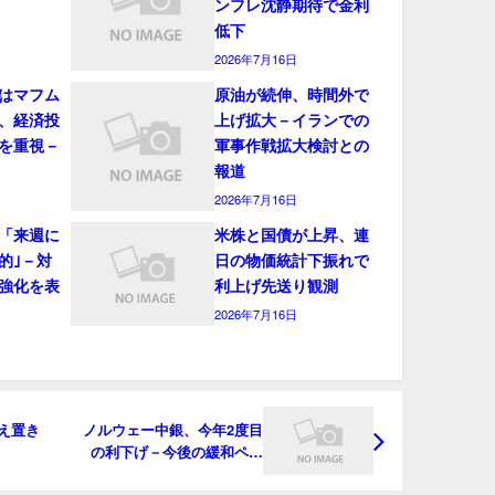
ンフレ沈静期待で金利
低下
2026年7月16日
はマフム
原油が続伸、時間外で
、経済投
上げ拡大－イランでの
を重視－
軍事作戦拡大検討との
報道
2026年7月16日
「来週に
米株と国債が上昇、連
的｣－対
日の物価統計下振れで
強化を表
利上げ先送り観測
2026年7月16日
え置き
ノルウェー中銀、今年2度目
の利下げ－今後の緩和ペー
ス鈍化を示唆