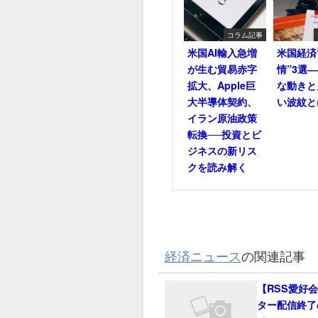
コラム記事
米国AI輸入急増
米国経済
が生む貿易赤字
情”3選
拡大、Apple巨
な動きと
大半導体契約、
い波紋と
イラン原油政策
転換──投資とビ
ジネスの新リス
クを読み解く
経済ニュース
の関連記事
【RSS愛好
ター配信終了