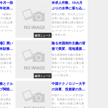
今月一段
米求人件数、10カ月
年初来の
ぶりの水準に落ち込む
－TDバ
－政策の不透明感が影
月一段高の
米求人件数、10カ月ぶりの
の下げ帳消
水準に落ち込む－政策の不
響
ワジ氏 記事
透明感が影響 記事を要約す
下のとお
ると以下のとおり。 ブルー
ーグ マーケ
ムバーグ マーケットニュー
ス 米求人件...
経済ニュース
場】買い
陰る米国例外主義の背
米財務相
後で異変、現地通貨建
円安是正
て新興国債券にマネー
】買い圧力
陰る米国例外主義の背後で
相協議を警
異変、現地通貨建て新興国
流入
 記事を要
債券にマネー流入 記事を要
おり。 ブ
約すると以下のとおり。 ブ
ーケットニ
ルームバーグ マーケットニ
ュース 陰る米...
経済ニュース
株とドル
中国テクノロジー大手
プ関税巡
の決算、投資家の失望
42円50
またもや招く－株売り
とドル下
中国テクノロジー大手の決
税巡る懸念
算、投資家の失望またもや
加速
銭台 記事を
招く－株売り加速 記事を要
のとおり。
約すると以下のとおり。 ブ