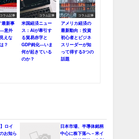
コラム記事
コラム記事
コラム記事
“最新事
米国経済ニュー
アメリカ経済の
――意外
ス：AIが牽引す
最新動向：投資
見えな
る貿易赤字と
初心者とビジネ
は？
GDP鈍化―いま
スリーダーが知
何が起きている
って得する3つの
のか？
話題
会】ロイ
日本市場、半導体銘柄
のお知ら
中心に株下落へ－米イ