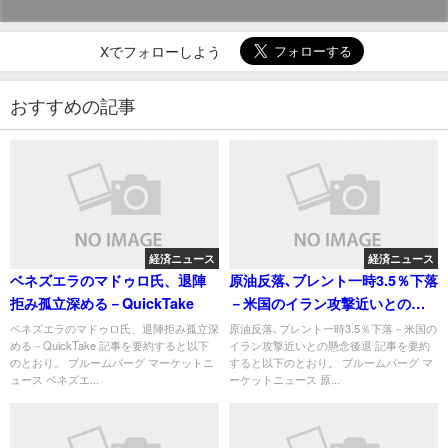
Xでフォローしよう
おすすめの記事
経済ニュース
経済ニュース
ベネズエラのマドゥロ氏、退陣
原油反落､ブレント一時3.5％下落
拒み孤立深める－QuickTake
－米国のイラン攻撃近いとの懸
念後退
ベネズエラのマドゥロ氏、退陣拒み孤立深
原油反落､ブレント一時3.5％下落－米国の
める－QuickTake 記事を要約すると以下
イラン攻撃近いとの懸念後退 記事を要約
のとおり。 ブルームバーグ マーケットニ
すると以下のとおり。 ブルームバーグ マ
ュース ベネズエ...
ーケットニュース 原...