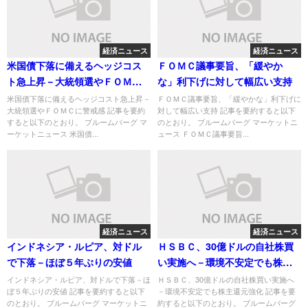
経済ニュース
経済ニュース
米国債下落に備えるヘッジコス
ＦＯＭＣ議事要旨、「緩やか
ト急上昇－大統領選やＦＯＭＣ
な」利下げに対して幅広い支持
に警戒感
米国債下落に備えるヘッジコスト急上昇－
ＦＯＭＣ議事要旨、「緩やかな」利下げに
大統領選やＦＯＭＣに警戒感 記事を要約
対して幅広い支持 記事を要約すると以下
すると以下のとおり。 ブルームバーグ マ
のとおり。 ブルームバーグ マーケットニ
ーケットニュース 米国債...
ュース ＦＯＭＣ議事要旨...
経済ニュース
経済ニュース
インドネシア・ルピア、対ドル
ＨＳＢＣ、30億ドルの自社株買
で下落－ほぼ５年ぶりの安値
い実施へ－環境不安定でも株主
還元強化
インドネシア・ルピア、対ドルで下落－ほ
ＨＳＢＣ、30億ドルの自社株買い実施へ
ぼ５年ぶりの安値 記事を要約すると以下
－環境不安定でも株主還元強化 記事を要
のとおり。 ブルームバーグ マーケットニ
約すると以下のとおり。 ブルームバーグ