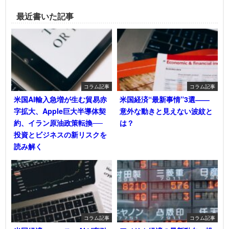
最近書いた記事
コラム記事
コラム記事
米国AI輸入急増が生む貿易赤
米国経済“最新事情”3選――
字拡大、Apple巨大半導体契
意外な動きと見えない波紋と
約、イラン原油政策転換──
は？
投資とビジネスの新リスクを
読み解く
コラム記事
コラム記事