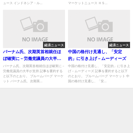
ュース インドネシア・ル...
マーケットニュース ＨＳ...
経済ニュース
経済ニュース
バーナム氏、次期英首相就任ほ
中国の格付け見通し、「安定
ぼ確実に－労働党議員の大半が
的」に引き上げ－ムーディーズ
支持
バーナム氏、次期英首相就任ほぼ確実に－
中国の格付け見通し、「安定的」に引き上
労働党議員の大半が支持 記事を要約する
げ－ムーディーズ 記事を要約すると以下
と以下のとおり。 ブルームバーグ マーケ
のとおり。 ブルームバーグ マーケット 中
ット バーナム氏、次期英...
国の格付け見通し、「安...