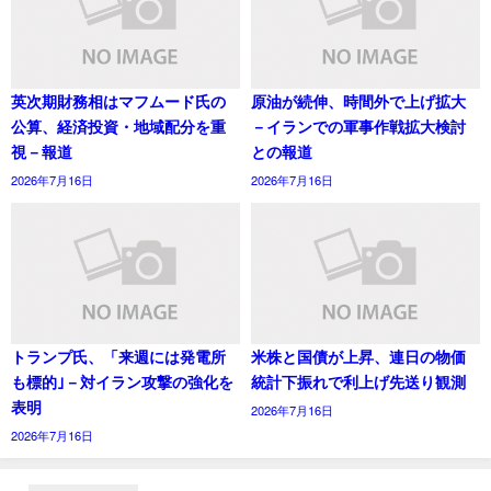
英次期財務相はマフムード氏の
原油が続伸、時間外で上げ拡大
公算、経済投資・地域配分を重
－イランでの軍事作戦拡大検討
視－報道
との報道
2026年7月16日
2026年7月16日
トランプ氏、「来週には発電所
米株と国債が上昇、連日の物価
も標的｣－対イラン攻撃の強化を
統計下振れで利上げ先送り観測
表明
2026年7月16日
2026年7月16日