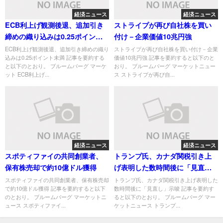
経済ニュース
経済ニュース
ECB利上げ観測後退、追加引き
ストライプが再び自社株を買い
締めの織り込みは0.25ポイント
付け－企業価値10兆円強
未満
ECB利上げ観測後退、追加引き締めの織り
ストライプが再び自社株を買い付け－企業
込みは0.25ポイント未満 記事を要約する
価値10兆円強 記事を要約すると以下のと
と以下のとおり。 ブルームバーグ マーケ
おり。 ブルームバーグ マーケットニュー
ット ECB利上げ...
ス ストライプが再び自...
経済ニュース
経済ニュース
スポティファイの共同創業者、
トランプ氏、カナダ関税引き上
保有株売却で約10億ドル獲得
げ表明した数時間後に「見直
し」示唆
スポティファイの共同創業者、保有株売却
トランプ氏、カナダ関税引き上げ表明した
で約10億ドル獲得 記事を要約すると以下
数時間後に「見直し」示唆 記事を要約す
のとおり。 ブルームバーグ マーケットニ
ると以下のとおり。 ブルームバーグ マー
ュース スポティファイ...
ケットニュース トランプ...