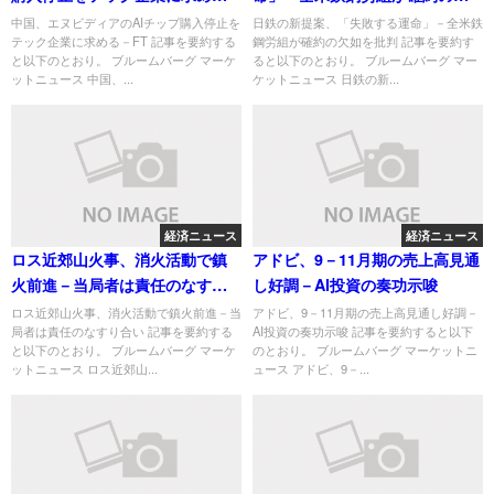
－FT
如を批判
中国、エヌビディアのAIチップ購入停止を
日鉄の新提案、「失敗する運命」－全米鉄
テック企業に求める－FT 記事を要約する
鋼労組が確約の欠如を批判 記事を要約す
と以下のとおり。 ブルームバーグ マーケ
ると以下のとおり。 ブルームバーグ マー
ットニュース 中国、...
ケットニュース 日鉄の新...
経済ニュース
経済ニュース
ロス近郊山火事、消火活動で鎮
アドビ、9－11月期の売上高見通
火前進－当局者は責任のなすり
し好調－AI投資の奏功示唆
合い
ロス近郊山火事、消火活動で鎮火前進－当
アドビ、9－11月期の売上高見通し好調－
局者は責任のなすり合い 記事を要約する
AI投資の奏功示唆 記事を要約すると以下
と以下のとおり。 ブルームバーグ マーケ
のとおり。 ブルームバーグ マーケットニ
ットニュース ロス近郊山...
ュース アドビ、9－...