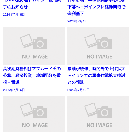
了のお知らせ
下落へ－米インフレ沈静期待で
金利低下
2026年7月18日
2026年7月16日
英次期財務相はマフムード氏の
原油が続伸、時間外で上げ拡大
公算、経済投資・地域配分を重
－イランでの軍事作戦拡大検討
視－報道
との報道
2026年7月16日
2026年7月16日