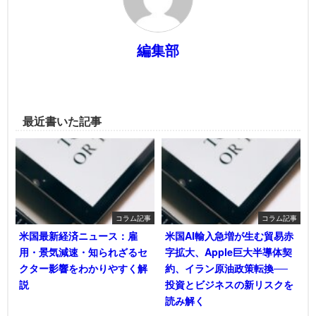
編集部
最近書いた記事
コラム記事
コラム記事
米国最新経済ニュース：雇
米国AI輸入急増が生む貿易赤
用・景気減速・知られざるセ
字拡大、Apple巨大半導体契
クター影響をわかりやすく解
約、イラン原油政策転換──
説
投資とビジネスの新リスクを
読み解く