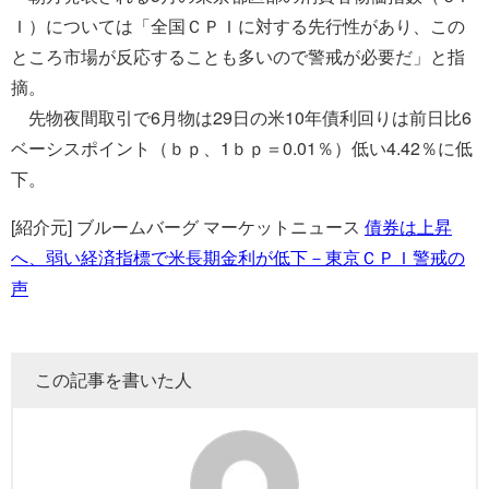
Ｉ）については「全国ＣＰＩに対する先行性があり、この
ところ市場が反応することも多いので警戒が必要だ」と指
摘。
先物夜間取引で6月物は29日の米10年債利回りは前日比6
ベーシスポイント（ｂｐ、1ｂｐ＝0.01％）低い4.42％に低
下。
[紹介元] ブルームバーグ マーケットニュース
債券は上昇
へ、弱い経済指標で米長期金利が低下－東京ＣＰＩ警戒の
声
この記事を書いた人