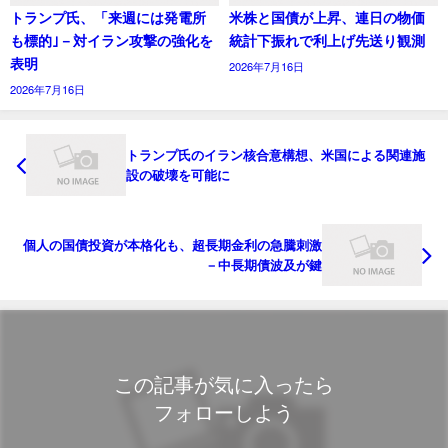
トランプ氏、「来週には発電所
米株と国債が上昇、連日の物価
も標的｣－対イラン攻撃の強化を
統計下振れで利上げ先送り観測
表明
2026年7月16日
2026年7月16日
トランプ氏のイラン核合意構想、米国による関連施
設の破壊を可能に
個人の国債投資が本格化も、超長期金利の急騰刺激
－中長期債波及が鍵
この記事が気に入ったら
フォローしよう