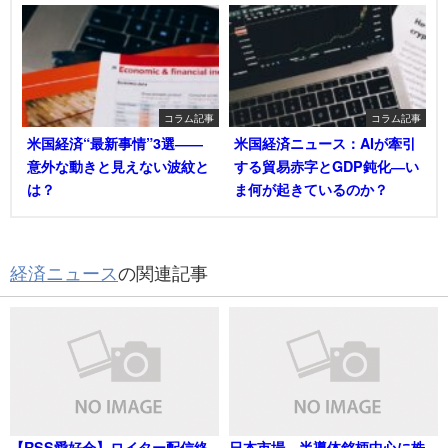
コラム記事
コラム記事
米国経済“最新事情”3選――
米国経済ニュース：AIが牽引
意外な動きと見えない波紋と
する貿易赤字とGDP鈍化―い
は？
ま何が起きているのか？
経済ニュース
の関連記事
【RSS愛好会】ロイター配信終
日本市場、半導体銘柄中心に株