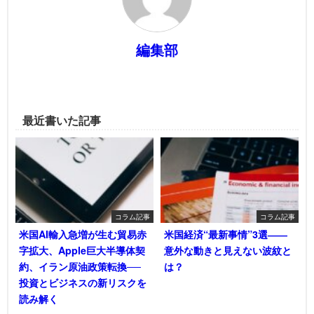
編集部
最近書いた記事
コラム記事
コラム記事
米国AI輸入急増が生む貿易赤
米国経済“最新事情”3選――
字拡大、Apple巨大半導体契
意外な動きと見えない波紋と
約、イラン原油政策転換──
は？
投資とビジネスの新リスクを
読み解く