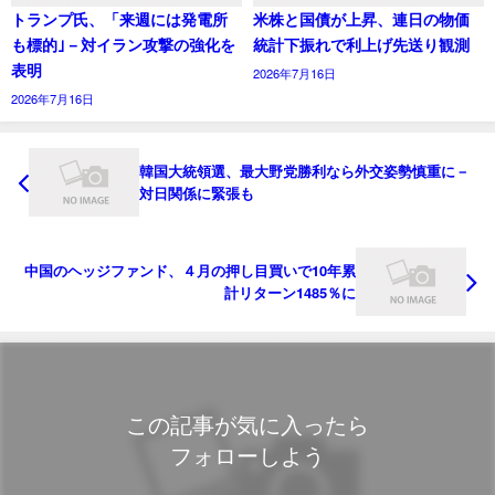
トランプ氏、「来週には発電所
米株と国債が上昇、連日の物価
も標的｣－対イラン攻撃の強化を
統計下振れで利上げ先送り観測
表明
2026年7月16日
2026年7月16日
韓国大統領選、最大野党勝利なら外交姿勢慎重に－
対日関係に緊張も
中国のヘッジファンド、４月の押し目買いで10年累
計リターン1485％に
この記事が気に入ったら
フォローしよう