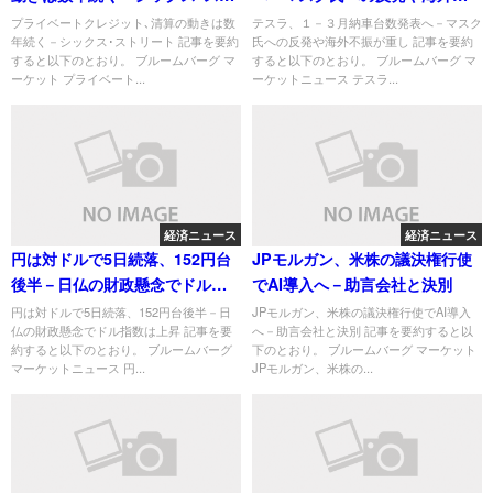
リート
振が重し
プライベートクレジット､清算の動きは数
テスラ、１－３月納車台数発表へ－マスク
年続く－シックス･ストリート 記事を要約
氏への反発や海外不振が重し 記事を要約
すると以下のとおり。 ブルームバーグ マ
すると以下のとおり。 ブルームバーグ マ
ーケット プライベート...
ーケットニュース テスラ...
経済ニュース
経済ニュース
円は対ドルで5日続落、152円台
JPモルガン、米株の議決権行使
後半－日仏の財政懸念でドル指
でAI導入へ－助言会社と決別
数は上昇
円は対ドルで5日続落、152円台後半－日
JPモルガン、米株の議決権行使でAI導入
仏の財政懸念でドル指数は上昇 記事を要
へ－助言会社と決別 記事を要約すると以
約すると以下のとおり。 ブルームバーグ
下のとおり。 ブルームバーグ マーケット
マーケットニュース 円...
JPモルガン、米株の...