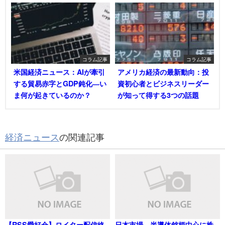
コラム記事
コラム記事
米国経済ニュース：AIが牽引
アメリカ経済の最新動向：投
する貿易赤字とGDP鈍化―い
資初心者とビジネスリーダー
ま何が起きているのか？
が知って得する3つの話題
経済ニュース
の関連記事
【RSS愛好会】ロイター配信終
日本市場、半導体銘柄中心に株