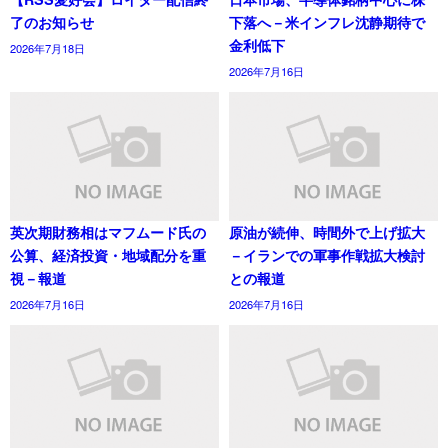
了のお知らせ
下落へ－米インフレ沈静期待で
金利低下
2026年7月18日
2026年7月16日
英次期財務相はマフムード氏の
原油が続伸、時間外で上げ拡大
公算、経済投資・地域配分を重
－イランでの軍事作戦拡大検討
視－報道
との報道
2026年7月16日
2026年7月16日