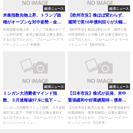
経済ニュース
経済ニュース
米株指数先物上昇、トランプ政
【欧州市況】株ほぼ変わらず、
権がオープンな対中姿勢－金再
週間で英10年債利回りが大幅上
び最高値
昇
米株指数先物上昇、トランプ政権がオープ
【欧州市況】株ほぼ変わらず、週間で英
ンな対中姿勢－金再び最高値 記事を要約
10年債利回りが大幅上昇 記事を要約する
すると以下のとおり。 ブルームバーグ マ
と以下のとおり。 ブルームバーグ マーケ
ーケットニュース 米株指...
ットニュース 【欧州市況...
経済ニュース
経済ニュース
ミシガン大消費者マインド指
【日本市況】株式が反発、米中
数、３月速報値57.9に低下－予
緊張緩和や好業績期待－債券先
想下回る
物安い
ミシガン大消費者マインド指数、３月速報
【日本市況】株式が反発、米中緊張緩和や
値57.9に低下－予想下回る 記事を要約す
好業績期待－債券先物安い 記事を要約す
ると以下のとおり。 ブルームバーグ マー
ると以下のとおり。 ブルームバーグ マー
ケットニュース ミシ...
ケットニュース 【日本市...