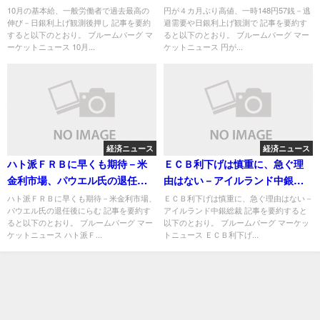
後押し
測で
10月の基本給、一般労働者で過去最高の
円が４カ月ぶり高値、一時148円57銭－逃
伸び－日銀利上げ観測後押し 記事を要約
避需要や日銀利上げ観測で 記事を要約す
すると以下のとおり。 ブルームバーグ マ
ると以下のとおり。 ブルームバーグ マー
ーケットニュース 10月...
ケットニュース 円が...
経済ニュース
経済ニュース
ハト派ＦＲＢに早くも期待－米
ＥＣＢ利下げは慎重に、急ぐ理
金利市場、パウエル氏の退任後
由はない－アイルランド中銀総
にらむ
裁
ハト派ＦＲＢに早くも期待－米金利市場、
ＥＣＢ利下げは慎重に、急ぐ理由はない－
パウエル氏の退任後にらむ 記事を要約す
アイルランド中銀総裁 記事を要約すると
ると以下のとおり。 ブルームバーグ マー
以下のとおり。 ブルームバーグ マーケッ
ケットニュース ハト派Ｆ...
トニュース ＥＣＢ利下げ...