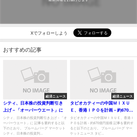
Xでフォローしよう
おすすめの記事
経済ニュース
経済ニュース
シティ、日本株の投資判断引き
タピオカティーの中国ＭＩＸＵ
上げ－「オーバーウエート」に
Ｅ、香港ＩＰＯを計画－約670億
円規模
シティ、日本株の投資判断引き上げ－「オ
タピオカティーの中国ＭＩＸＵＥ、香港Ｉ
ーバーウエート」に 記事を要約すると以
ＰＯを計画－約670億円規模 記事を要約す
下のとおり。 ブルームバーグ マーケット
ると以下のとおり。 ブルームバーグ マー
シティ、日本株の投資判...
ケットニュース タピ...