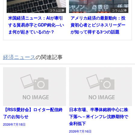
コラム記事
コラム記事
米国経済ニュース：AIが牽引
アメリカ経済の最新動向：投
する貿易赤字とGDP鈍化―い
資初心者とビジネスリーダー
ま何が起きているのか？
が知って得する3つの話題
経済ニュース
の関連記事
【RSS愛好会】ロイター配信終
日本市場、半導体銘柄中心に株
了のお知らせ
下落へ－米インフレ沈静期待で
金利低下
2026年7月18日
2026年7月16日