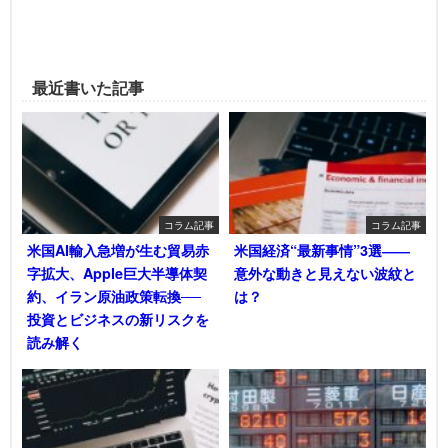
最近書いた記事
コラム記事
コラム記事
米国AI輸入急増が生む貿易赤
米国経済“最新事情”3選――
字拡大、Apple巨大半導体契
意外な動きと見えない波紋と
約、イラン原油政策転換──
は？
投資とビジネスの新リスクを
読み解く