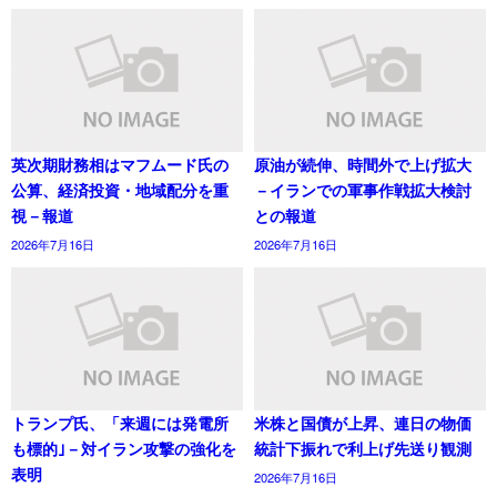
英次期財務相はマフムード氏の
原油が続伸、時間外で上げ拡大
公算、経済投資・地域配分を重
－イランでの軍事作戦拡大検討
視－報道
との報道
2026年7月16日
2026年7月16日
トランプ氏、「来週には発電所
米株と国債が上昇、連日の物価
も標的｣－対イラン攻撃の強化を
統計下振れで利上げ先送り観測
表明
2026年7月16日