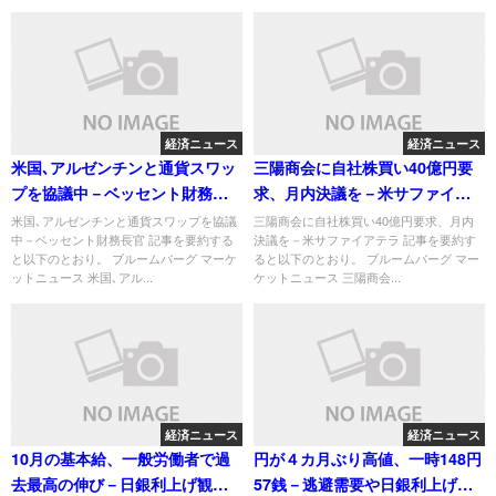
経済ニュース
経済ニュース
米国､アルゼンチンと通貨スワッ
三陽商会に自社株買い40億円要
プを協議中－ベッセント財務長
求、月内決議を－米サファイア
官
テラ
米国､アルゼンチンと通貨スワップを協議
三陽商会に自社株買い40億円要求、月内
中－ベッセント財務長官 記事を要約する
決議を－米サファイアテラ 記事を要約す
と以下のとおり。 ブルームバーグ マーケ
ると以下のとおり。 ブルームバーグ マー
ットニュース 米国､アル...
ケットニュース 三陽商会...
経済ニュース
経済ニュース
10月の基本給、一般労働者で過
円が４カ月ぶり高値、一時148円
去最高の伸び－日銀利上げ観測
57銭－逃避需要や日銀利上げ観