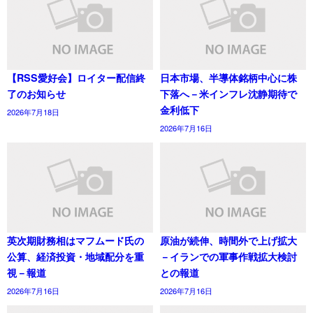
【RSS愛好会】ロイター配信終
日本市場、半導体銘柄中心に株
了のお知らせ
下落へ－米インフレ沈静期待で
金利低下
2026年7月18日
2026年7月16日
英次期財務相はマフムード氏の
原油が続伸、時間外で上げ拡大
公算、経済投資・地域配分を重
－イランでの軍事作戦拡大検討
視－報道
との報道
2026年7月16日
2026年7月16日