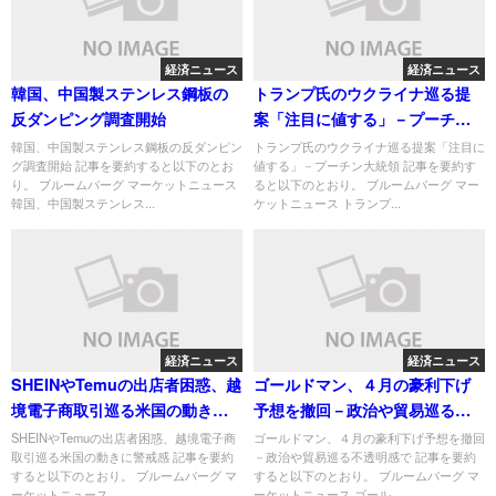
経済ニュース
経済ニュース
韓国、中国製ステンレス鋼板の
トランプ氏のウクライナ巡る提
反ダンピング調査開始
案「注目に値する」－プーチン
大統領
韓国、中国製ステンレス鋼板の反ダンピン
トランプ氏のウクライナ巡る提案「注目に
グ調査開始 記事を要約すると以下のとお
値する」－プーチン大統領 記事を要約す
り。 ブルームバーグ マーケットニュース
ると以下のとおり。 ブルームバーグ マー
韓国、中国製ステンレス...
ケットニュース トランプ...
経済ニュース
経済ニュース
SHEINやTemuの出店者困惑、越
ゴールドマン、４月の豪利下げ
境電子商取引巡る米国の動きに
予想を撤回－政治や貿易巡る不
警戒感
透明感で
SHEINやTemuの出店者困惑、越境電子商
ゴールドマン、４月の豪利下げ予想を撤回
取引巡る米国の動きに警戒感 記事を要約
－政治や貿易巡る不透明感で 記事を要約
すると以下のとおり。 ブルームバーグ マ
すると以下のとおり。 ブルームバーグ マ
ーケットニュース ...
ーケットニュース ゴール...