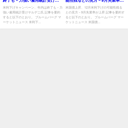
終了も－力強い雇用統計受けヤ
能性残るとの見方－9月失業率が
ルデニ氏
上昇
米利下げキャンペーン、年内は終了も－力
米国債上昇、12月米利下げの可能性残る
強い雇用統計受けヤルデニ氏 記事を要約
との見方－9月失業率が上昇 記事を要約す
すると以下のとおり。 ブルームバーグ マ
ると以下のとおり。 ブルームバーグ マー
ーケットニュース 米利下...
ケットニュース 米国債...