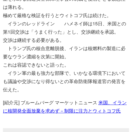
は薄れる。
極めて厳格な検証を行うとウィトコフ氏は続けた。
イランのレッドライン ハメネイ師は15日、米国との
第1回交渉は「うまく行った」とし、交渉継続を承認。
交渉は継続する必要がある。
トランプ氏の核合意離脱後、イランは核燃料の製造に必
要なウラン濃縮を次第に開始。
これは容認できないと語った。
イラン軍の最も強力な部隊で、いかなる環境下において
も議論や交渉になり得ないとの革命防衛隊報道官の発言を
伝えた。
[紹介元] ブルームバーグ マーケットニュース
米国、イラン
に核開発全面放棄を求めず－制限に注力とウィトコフ氏