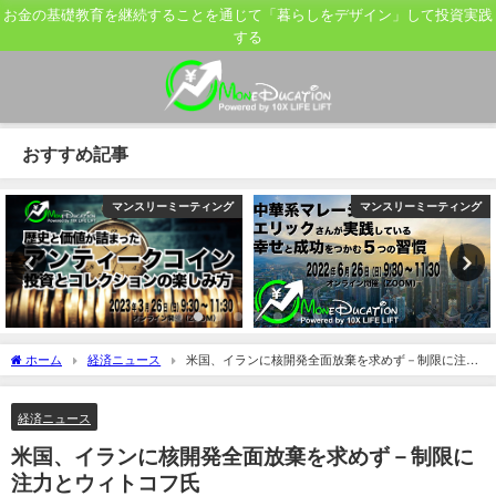
お金の基礎教育を継続することを通じて「暮らしをデザイン」して投資実践
する
おすすめ記事
マンスリーミーティング
マンスリーミーティング
ホーム
経済ニュース
米国、イランに核開発全面放棄を求めず－制限に注力
とウィトコフ氏
経済ニュース
米国、イランに核開発全面放棄を求めず－制限に
注力とウィトコフ氏