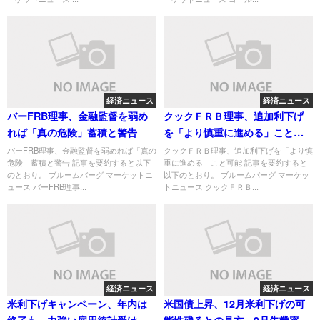
経済ニュース
経済ニュース
バーFRB理事、金融監督を弱め
クックＦＲＢ理事、追加利下げ
れば「真の危険」蓄積と警告
を「より慎重に進める」こと可
能
バーFRB理事、金融監督を弱めれば「真の
クックＦＲＢ理事、追加利下げを「より慎
危険」蓄積と警告 記事を要約すると以下
重に進める」こと可能 記事を要約すると
のとおり。 ブルームバーグ マーケットニ
以下のとおり。 ブルームバーグ マーケッ
ュース バーFRB理事...
トニュース クックＦＲＢ...
経済ニュース
経済ニュース
米利下げキャンペーン、年内は
米国債上昇、12月米利下げの可