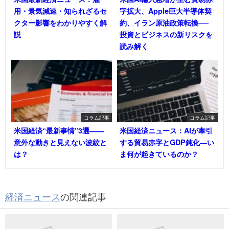
用・景気減速・知られざるセ
字拡大、Apple巨大半導体契
クター影響をわかりやすく解
約、イラン原油政策転換──
説
投資とビジネスの新リスクを
読み解く
コラム記事
コラム記事
米国経済“最新事情”3選――
米国経済ニュース：AIが牽引
意外な動きと見えない波紋と
する貿易赤字とGDP鈍化―い
は？
ま何が起きているのか？
経済ニュース
の関連記事