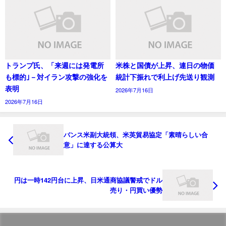
トランプ氏、「来週には発電所
米株と国債が上昇、連日の物価
も標的｣－対イラン攻撃の強化を
統計下振れで利上げ先送り観測
表明
2026年7月16日
2026年7月16日
バンス米副大統領、米英貿易協定「素晴らしい合
意」に達する公算大
円は一時142円台に上昇、日米通商協議警戒でドル
売り・円買い優勢