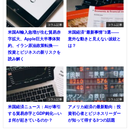
コラム記事
コラム記事
米国AI輸入急増が生む貿易赤
米国経済“最新事情”3選――
字拡大、Apple巨大半導体契
意外な動きと見えない波紋と
約、イラン原油政策転換──
は？
投資とビジネスの新リスクを
読み解く
コラム記事
コラム記事
米国経済ニュース：AIが牽引
アメリカ経済の最新動向：投
する貿易赤字とGDP鈍化―い
資初心者とビジネスリーダー
ま何が起きているのか？
が知って得する3つの話題