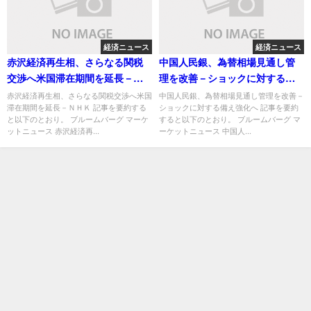
経済ニュース
経済ニュース
赤沢経済再生相、さらなる関税
中国人民銀、為替相場見通し管
交渉へ米国滞在期間を延長－Ｎ
理を改善－ショックに対する備
ＨＫ
え強化へ
赤沢経済再生相、さらなる関税交渉へ米国
中国人民銀、為替相場見通し管理を改善－
滞在期間を延長－ＮＨＫ 記事を要約する
ショックに対する備え強化へ 記事を要約
と以下のとおり。 ブルームバーグ マーケ
すると以下のとおり。 ブルームバーグ マ
ットニュース 赤沢経済再...
ーケットニュース 中国人...