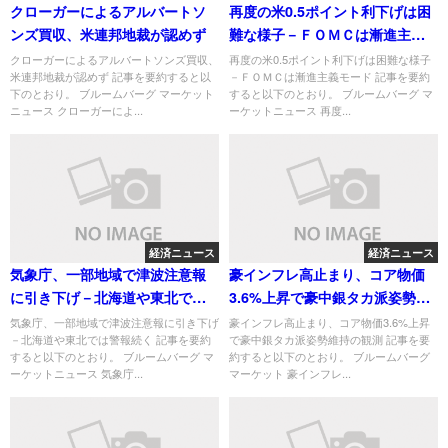
クローガーによるアルバートソ
再度の米0.5ポイント利下げは困
ンズ買収、米連邦地裁が認めず
難な様子－ＦＯＭＣは漸進主義
モード
クローガーによるアルバートソンズ買収、
再度の米0.5ポイント利下げは困難な様子
米連邦地裁が認めず 記事を要約すると以
－ＦＯＭＣは漸進主義モード 記事を要約
下のとおり。 ブルームバーグ マーケット
すると以下のとおり。 ブルームバーグ マ
ニュース クローガーによ...
ーケットニュース 再度...
経済ニュース
経済ニュース
気象庁、一部地域で津波注意報
豪インフレ高止まり、コア物価
に引き下げ－北海道や東北では
3.6%上昇で豪中銀タカ派姿勢維
警報続く
持の観測
気象庁、一部地域で津波注意報に引き下げ
豪インフレ高止まり、コア物価3.6%上昇
－北海道や東北では警報続く 記事を要約
で豪中銀タカ派姿勢維持の観測 記事を要
すると以下のとおり。 ブルームバーグ マ
約すると以下のとおり。 ブルームバーグ
ーケットニュース 気象庁...
マーケット 豪インフレ...