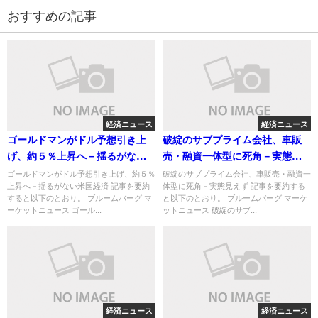
おすすめの記事
経済ニュース
経済ニュース
ゴールドマンがドル予想引き上
破綻のサブプライム会社、車販
げ、約５％上昇へ－揺るがない
売・融資一体型に死角－実態見
米国経済
えず
ゴールドマンがドル予想引き上げ、約５％
破綻のサブプライム会社、車販売・融資一
上昇へ－揺るがない米国経済 記事を要約
体型に死角－実態見えず 記事を要約する
すると以下のとおり。 ブルームバーグ マ
と以下のとおり。 ブルームバーグ マーケ
ーケットニュース ゴール...
ットニュース 破綻のサブ...
経済ニュース
経済ニュース