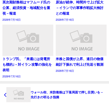
英次期財務相はマフムード氏の
原油が続伸、時間外で上げ拡大
公算、経済投資・地域配分を重
－イランでの軍事作戦拡大検討
視－報道
との報道
2026年7月16日
2026年7月16日
トランプ氏、「来週には発電所
米株と国債が上昇、連日の物価
も標的｣－対イラン攻撃の強化を
統計下振れで利上げ先送り観測
表明
2026年7月16日
2026年7月16日
ウォール街、米防衛株は下落局面で押し目買いを－
先行きの明るさ指摘