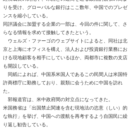
りを受け、グローバルな銀行はここ数年、中国でのプレゼ
ンスを縮小している。
同評議会に加盟する企業の一部は、今回の件に関して、さ
らなる情報を求めて接触してきたという。
ウェルズ・ファーゴのウェブサイトによると、同社は北
京と上海にオフィスを構え、法人および投資銀行業務にお
ける現地顧客を相手にしているほか、両都市に複数の支店
も開設している。
同紙によれば、中国系米国人であるこの民間人は米国特
許商標庁に勤務しており、親類に会うために中国を訪れ
た。
郭報道官は、米中政府間の対立点になってきた。
米国務省は「出国禁止関連を含む現地法の恣意（しい）的
な執行」を挙げ、中国への渡航を再考するよう自国民に繰
り返し勧告している。