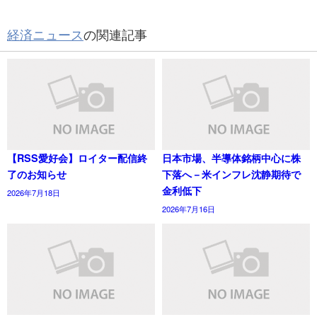
経済ニュース
の関連記事
【RSS愛好会】ロイター配信終
日本市場、半導体銘柄中心に株
了のお知らせ
下落へ－米インフレ沈静期待で
金利低下
2026年7月18日
2026年7月16日