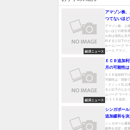
アマゾン株、
つてないほど
－ウォール街
アマゾン株、上
ないほどの割安
見方
ル街は強気な見方
約すると以下のと
ルームバーグ マ
ュース アマゾ...
経済ニュース
ＥＣＢ追加利
月の可能性は
きない」－ク
ＥＣＢ追加利下
可能性は「排除
－クノット氏 記
ると以下のとおり
ムバーグ マーケ
ス ＥＣＢ追加...
経済ニュース
シンガポール
追加緩和を決
バンドの傾斜
シンガポール通
緩和を決定－政