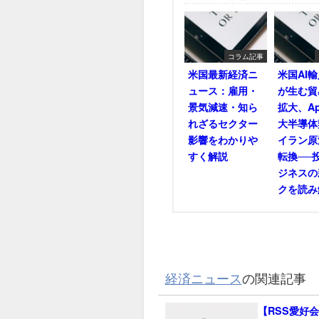
コラム記事
米国最新経済ニ
米国AI
ュース：雇用・
が生む貿
景気減速・知ら
拡大、Ap
れざるセクター
大半導体
影響をわかりや
イラン原
すく解説
転換──
ジネスの
クを読み
経済ニュース
の関連記事
【RSS愛好