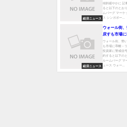
傾斜緩やかに 記
ると以下のとおり
ムバーグ マーケ
ス シンガポー...
経済ニュース
ウォール街、
戻すも市場に
スク志向投資
ウォール街、勢
も市場に乖離－
信号
投資家に警戒信号
約すると以下のと
ルームバーグ マ
ュース ウォー...
経済ニュース