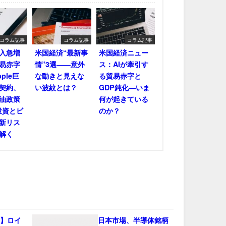
コラム記事
コラム記事
コラム記事
輸入急増
米国経済“最新事
米国経済ニュー
易赤字
情”3選――意外
ス：AIが牽引す
ple巨
な動きと見えな
る貿易赤字と
契約、
い波紋とは？
GDP鈍化―いま
油政策
何が起きている
投資とビ
のか？
新リス
解く
会】ロイ
日本市場、半導体銘柄