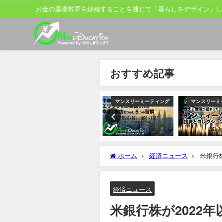
お金の基礎教育を継続することを通じて「暮らしをデザイン」
おすすめ記事
ティング
マンスリーミーティング
マンスリーミーティング
マンスリーミ
ホーム
経済ニュース
米銀行
風」指摘
経済ニュース
米銀行株が2022