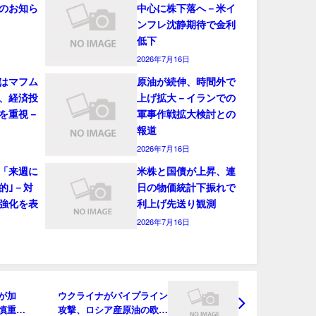
のお知ら
中心に株下落へ－米イ
ンフレ沈静期待で金利
低下
2026年7月16日
はマフム
原油が続伸、時間外で
、経済投
上げ拡大－イランでの
を重視－
軍事作戦拡大検討との
報道
2026年7月16日
「来週に
米株と国債が上昇、連
的｣－対
日の物価統計下振れで
強化を表
利上げ先送り観測
2026年7月16日
が加
ウクライナがパイプライン
慎重姿
攻撃、ロシア産原油の欧州