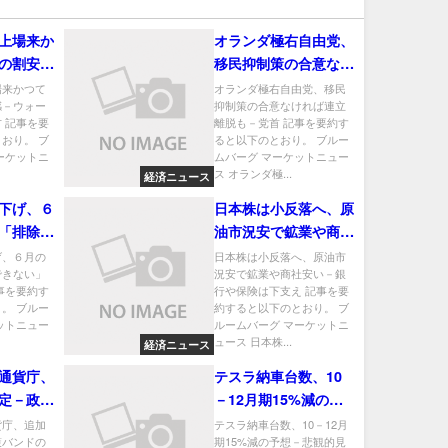
上場来か
オランダ極右自由党、
の割安感
移民抑制策の合意なけ
は強気な
れば連立離脱も－党首
場来かつて
オランダ極右自由党、移民
感－ウォー
抑制策の合意なければ連立
 記事を要
離脱も－党首 記事を要約す
おり。 ブ
ると以下のとおり。 ブルー
ーケットニ
ムバーグ マーケットニュー
ス オランダ極...
経済ニュース
下げ、６
日本株は小反落へ、原
「排除で
油市況安で鉱業や商社
ノット氏
安い－銀行や保険は下
げ、６月の
日本株は小反落へ、原油市
できない」
況安で鉱業や商社安い－銀
支え
事を要約す
行や保険は下支え 記事を要
。 ブルー
約すると以下のとおり。 ブ
ットニュー
ルームバーグ マーケットニ
ュース 日本株...
経済ニュース
通貨庁、
テスラ納車台数、10
定－政策
－12月期15%減の予
緩やかに
想－悲観的見方を異例
貨庁、追加
テスラ納車台数、10－12月
策バンドの
期15%減の予想－悲観的見
の公開