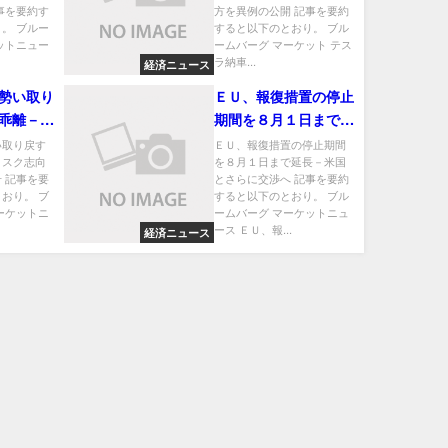
事を要約す
方を異例の公開 記事を要約
。 ブルー
すると以下のとおり。 ブル
ットニュー
ームバーグ マーケット テス
ラ納車...
経済ニュース
勢い取り
ＥＵ、報復措置の停止
乖離－リ
期間を８月１日まで延
家に警戒
長－米国とさらに交渉
い取り戻す
ＥＵ、報復措置の停止期間
リスク志向
を８月１日まで延長－米国
へ
 記事を要
とさらに交渉へ 記事を要約
おり。 ブ
すると以下のとおり。 ブル
ーケットニ
ームバーグ マーケットニュ
ース ＥＵ、報...
経済ニュース