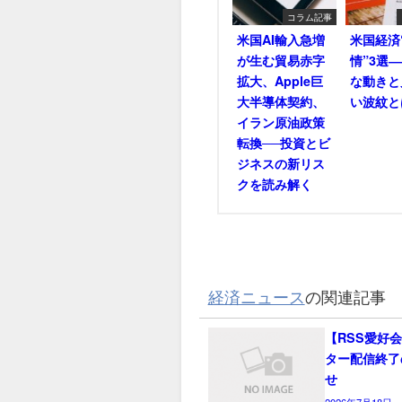
コラム記事
米国AI輸入急増
米国経済
が生む貿易赤字
情”3選
拡大、Apple巨
な動きと
大半導体契約、
い波紋と
イラン原油政策
転換──投資とビ
ジネスの新リス
クを読み解く
経済ニュース
の関連記事
【RSS愛好
ター配信終了
せ
2026年7月18日