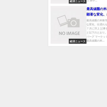
ス 米中...
経済ニュース
最高値圏の米
顕著な変化、
クターが７月
最高値圏の米株
な変化、出遅れ
７月に浮上 記事
と以下のとおり。
バーグ マーケッ
最高値圏の米...
経済ニュース