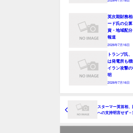
英次期財務相
ード氏の公算
資・地域配分
報道
2026年7月16日
トランプ氏、
は発電所も標
イラン攻撃の
明
2026年7月16日
スターマー英首相、
への支持明言せず－
り臆測