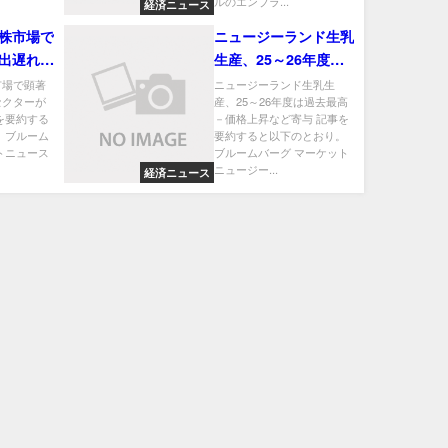
ルのエンブラ...
経済ニュース
株市場で
ニュージーランド生乳
出遅れセ
生産、25～26年度は
に浮上
過去最高－価格上昇な
市場で顕著
ニュージーランド生乳生
セクターが
産、25～26年度は過去最高
ど寄与
を要約する
－価格上昇など寄与 記事を
 ブルーム
要約すると以下のとおり。
トニュース
ブルームバーグ マーケット
ニュージー...
経済ニュース