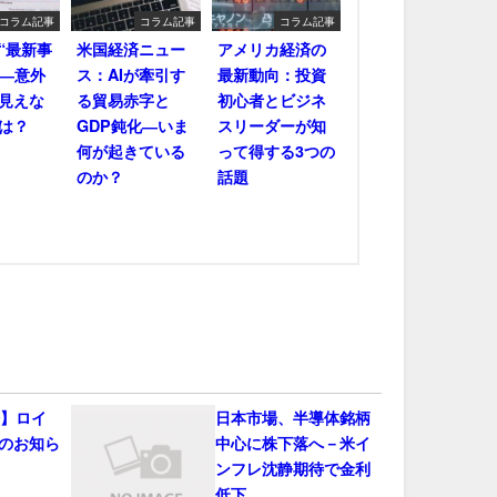
コラム記事
コラム記事
コラム記事
“最新事
米国経済ニュー
アメリカ経済の
――意外
ス：AIが牽引す
最新動向：投資
見えな
る貿易赤字と
初心者とビジネ
は？
GDP鈍化―いま
スリーダーが知
何が起きている
って得する3つの
のか？
話題
会】ロイ
日本市場、半導体銘柄
のお知ら
中心に株下落へ－米イ
ンフレ沈静期待で金利
低下