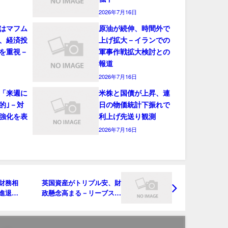
2026年7月16日
はマフム
原油が続伸、時間外で
、経済投
上げ拡大－イランでの
を重視－
軍事作戦拡大検討との
報道
2026年7月16日
「来週に
米株と国債が上昇、連
的｣－対
日の物価統計下振れで
強化を表
利上げ先送り観測
2026年7月16日
財務相
英国資産がトリプル安、財
進退巡
政懸念高まる－リーブス財
務相には辞任観測