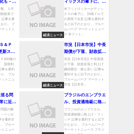
化も－関
ィックスの傘下に、
見通しに
24億ドルでの買収で
者数、３月
米フットロッカーがディッ
関税政策で
クスの傘下に、24億ドルで
合意
 記事を要
の買収で合意 記事を要約す
おり。 ブ
ると以下のとおり。 ブルー
ーケットニ
ムバーグ マーケットニュー
ス 米フット...
経済ニュース
Ｓ＆Ｐ
市況【日本市況】中長
録更新スト
期債が下落、財政拡張
回り軒並
と利上げ継続懸念－株
Ｐ500種の
市況【日本市況】中長期債
プ、国債利
が下落、財政拡張と利上げ
も安い
記事を要約
継続懸念－株も安い 記事を
り。 ブル
要約すると以下のとおり。
ケットニュ
ブルームバーグ マーケット
市況【日本市...
経済ニュース
ok巡る問
ブラジルのエンブラエ
常に近
ル、投資適格級に格上
ント財務
げ－フィッチ
巡る問題の解
ブラジルのエンブラエル、
」－ベッセ
投資適格級に格上げ－フィ
事を要約す
ッチ 記事を要約すると以下
。 ブルー
のとおり。 ブルームバーグ
ットニュー
マーケットニュース ブラジ