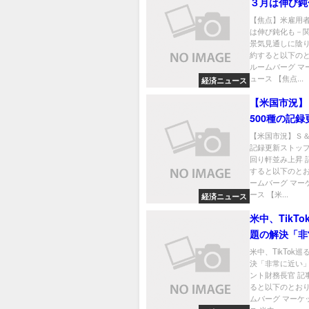
３月は伸び鈍
税政策で景気
【焦点】米雇用
は伸び鈍化も－
陰り
景気見通しに陰り
約すると以下のと
ルームバーグ マ
ュース 【焦点...
経済ニュース
【米国市況】
500種の記
ップ、国債利
【米国市況】Ｓ＆
記録更新ストッ
み上昇
回り軒並み上昇 
すると以下のとお
ームバーグ マー
ース 【米...
経済ニュース
米中、TikT
題の解決「非
い」－ベッセ
米中、TikTok
決「非常に近い
長官
ント財務長官 記
ると以下のとおり
ムバーグ マーケ