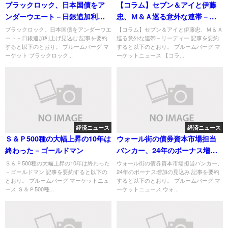
ブラックロック、日本国債をア
【コラム】セブン＆アイと伊藤
ンダーウエート－日銀追加利上
忠、Ｍ＆Ａ巡る意外な連帯－リ
げ見込む
ーディー
ブラックロック、日本国債をアンダーウエ
【コラム】セブン＆アイと伊藤忠、Ｍ＆Ａ
ート－日銀追加利上げ見込む 記事を要約
巡る意外な連帯－リーディー 記事を要約
すると以下のとおり。 ブルームバーグ マ
すると以下のとおり。 ブルームバーグ マ
ーケット ブラックロック...
ーケットニュース 【コラ...
経済ニュース
経済ニュース
Ｓ＆Ｐ500種の大幅上昇の10年は
ウォール街の債券資本市場担当
終わった－ゴールドマン
バンカー、24年のボーナス増加
の見込み
Ｓ＆Ｐ500種の大幅上昇の10年は終わった
ウォール街の債券資本市場担当バンカー、
－ゴールドマン 記事を要約すると以下の
24年のボーナス増加の見込み 記事を要約
とおり。 ブルームバーグ マーケットニュ
すると以下のとおり。 ブルームバーグ マ
ース Ｓ＆Ｐ500種...
ーケットニュース ウォ...