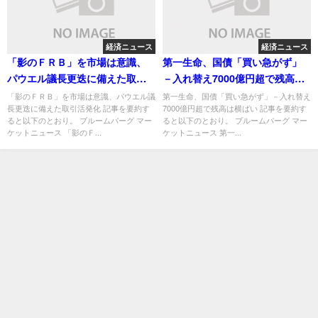
経済ニュース
経済ニュース
「影のＦＲＢ」を市場は意識、
第一生命、国債「買い急がず」
パウエル議長更迭に備えた取引
－入れ替え7000億円超で残高は
活発化
横ばい
「影のＦＲＢ」を市場は意識、パウエル議
第一生命、国債「買い急がず」－入れ替え
長更迭に備えた取引活発化 記事を要約す
7000億円超で残高は横ばい 記事を要約す
ると以下のとおり。 ブルームバーグ マー
ると以下のとおり。 ブルームバーグ マー
ケットニュース 「影のＦ...
ケットニュース 第一...