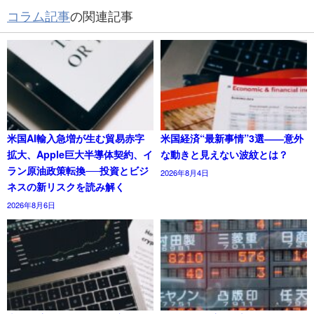
コラム記事
の関連記事
米国AI輸入急増が生む貿易赤字
米国経済“最新事情”3選――意外
拡大、Apple巨大半導体契約、イ
な動きと見えない波紋とは？
ラン原油政策転換──投資とビジ
2026年8月4日
ネスの新リスクを読み解く
2026年8月6日