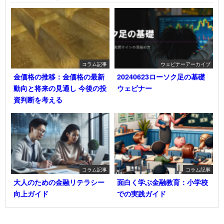
コラム記事
ウェビナーアーカイブ
金価格の推移：金価格の最新
20240623ローソク足の基礎
動向と将来の見通し 今後の投
ウェビナー
資判断を考える
コラム記事
コラム記事
大人のための金融リテラシー
面白く学ぶ金融教育：小学校
向上ガイド
での実践ガイド