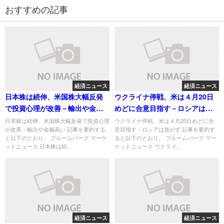
おすすめの記事
経済ニュース
経済ニュース
日本株は続伸、米国株大幅反発
ウクライナ停戦、米は４月20日
で投資心理が改善－輸出や金融
めどに合意目指す－ロシアは急
高い
がず
日本株は続伸、米国株大幅反発で投資心理
ウクライナ停戦、米は４月20日めどに合
が改善－輸出や金融高い 記事を要約する
意目指す－ロシアは急がず 記事を要約す
と以下のとおり。 ブルームバーグ マーケ
ると以下のとおり。 ブルームバーグ マー
ットニュース 日本株は続...
ケットニュース ウクライ...
経済ニュース
経済ニュース