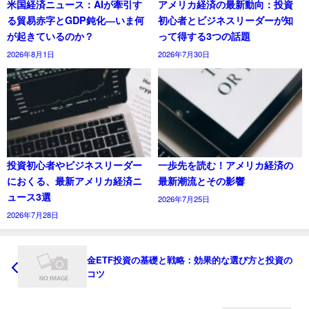
米国経済ニュース：AIが牽引す
アメリカ経済の最新動向：投資
る貿易赤字とGDP鈍化―いま何
初心者とビジネスリーダーが知
が起きているのか？
って得する3つの話題
2026年8月1日
2026年7月30日
投資初心者やビジネスリーダー
一歩先を読む！アメリカ経済の
におくる、最新アメリカ経済ニ
最新潮流とその影響
ュース3選
2026年7月25日
2026年7月28日
金ETF投資の基礎と戦略：効果的な選び方と投資の
コツ