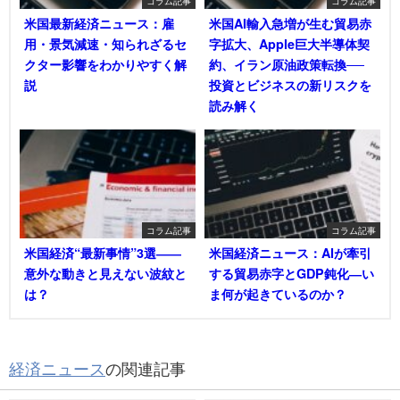
コラム記事
コラム記事
米国最新経済ニュース：雇
米国AI輸入急増が生む貿易赤
用・景気減速・知られざるセ
字拡大、Apple巨大半導体契
クター影響をわかりやすく解
約、イラン原油政策転換──
説
投資とビジネスの新リスクを
読み解く
コラム記事
コラム記事
米国経済“最新事情”3選――
米国経済ニュース：AIが牽引
意外な動きと見えない波紋と
する貿易赤字とGDP鈍化―い
は？
ま何が起きているのか？
経済ニュース
の関連記事