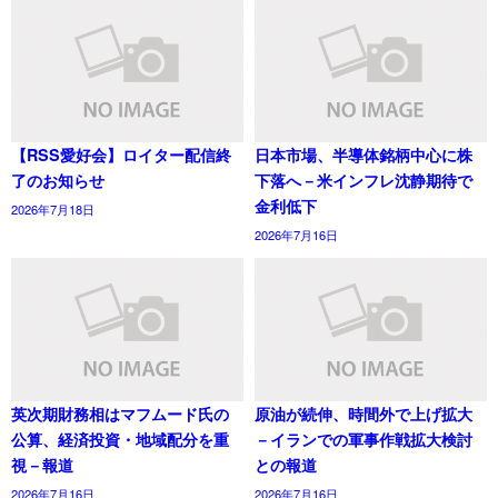
【RSS愛好会】ロイター配信終
日本市場、半導体銘柄中心に株
了のお知らせ
下落へ－米インフレ沈静期待で
金利低下
2026年7月18日
2026年7月16日
英次期財務相はマフムード氏の
原油が続伸、時間外で上げ拡大
公算、経済投資・地域配分を重
－イランでの軍事作戦拡大検討
視－報道
との報道
2026年7月16日
2026年7月16日