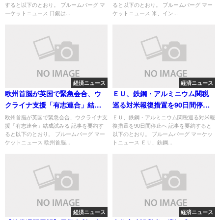
すると以下のとおり。 ブルームバーグ マ
ると以下のとおり。 ブルームバーグ マー
ーケットニュース 日銀は...
ケットニュース 米、イン...
経済ニュース
経済ニュース
欧州首脳が英国で緊急会合、ウ
ＥＵ、鉄鋼・アルミニウム関税
クライナ支援「有志連合」結成
巡る対米報復措置を90日間停止
試みる
へ
欧州首脳が英国で緊急会合、ウクライナ支
ＥＵ、鉄鋼・アルミニウム関税巡る対米報
援「有志連合」結成試みる 記事を要約す
復措置を90日間停止へ 記事を要約すると
ると以下のとおり。 ブルームバーグ マー
以下のとおり。 ブルームバーグ マーケッ
ケットニュース 欧州首脳...
トニュース ＥＵ、鉄鋼...
経済ニュース
経済ニュース