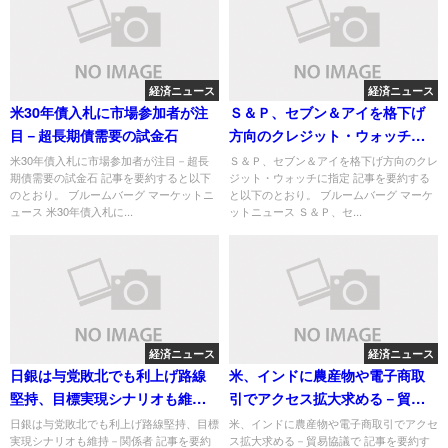
経済ニュース
経済ニュース
米30年債入札に市場参加者が注
Ｓ＆Ｐ、セブン＆アイを格下げ
目－超長期債需要の試金石
方向のクレジット・ウォッチに
指定
米30年債入札に市場参加者が注目－超長
Ｓ＆Ｐ、セブン＆アイを格下げ方向のクレ
期債需要の試金石 記事を要約すると以下
ジット・ウォッチに指定 記事を要約する
のとおり。 ブルームバーグ マーケットニ
と以下のとおり。 ブルームバーグ マーケ
ュース 米30年債入札に...
ットニュース Ｓ＆Ｐ、セ...
経済ニュース
経済ニュース
日銀は与党敗北でも利上げ路線
米、インドに農産物や電子商取
堅持、目標実現シナリオも維持
引でアクセス拡大求める－貿易
－関係者
協議で
日銀は与党敗北でも利上げ路線堅持、目標
米、インドに農産物や電子商取引でアクセ
実現シナリオも維持－関係者 記事を要約
ス拡大求める－貿易協議で 記事を要約す