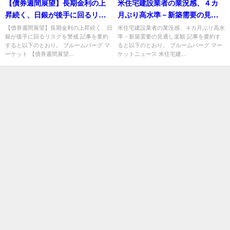
【債券週間展望】長期金利の上
米住宅建設業者の業況感、４カ
昇続く、日銀が後手に回るリス
月ぶり高水準－新築需要の見通
クを警戒
し楽観
【債券週間展望】長期金利の上昇続く、日
米住宅建設業者の業況感、４カ月ぶり高水
銀が後手に回るリスクを警戒 記事を要約
準－新築需要の見通し楽観 記事を要約す
すると以下のとおり。 ブルームバーグ マ
ると以下のとおり。 ブルームバーグ マー
ーケット 【債券週間展望...
ケットニュース 米住宅建...