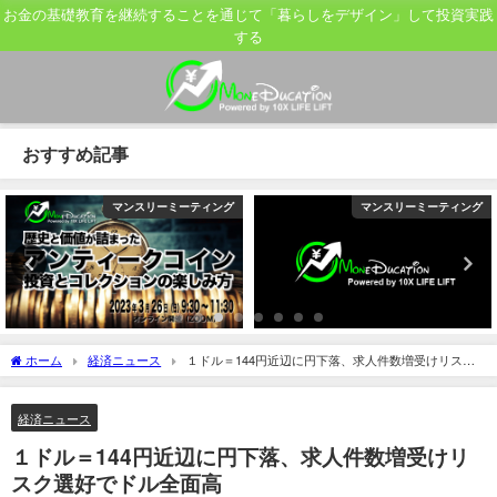
お金の基礎教育を継続することを通じて「暮らしをデザイン」して投資実践
する
おすすめ記事
マンスリーミーティング
マンスリーミーティング
ホーム
経済ニュース
１ドル＝144円近辺に円下落、求人件数増受けリスク
選好でドル全面高
経済ニュース
１ドル＝144円近辺に円下落、求人件数増受けリ
スク選好でドル全面高