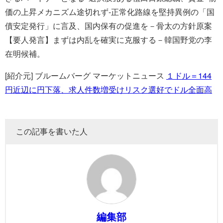
価の上昇メカニズム途切れず-正常化路線を堅持異例の「国
債安定発行」に言及、国内保有の促進を－骨太の方針原案
【要人発言】まずは内乱を確実に克服する－韓国野党の李
在明候補。
[紹介元] ブルームバーグ マーケットニュース
１ドル＝144
円近辺に円下落、求人件数増受けリスク選好でドル全面高
この記事を書いた人
編集部