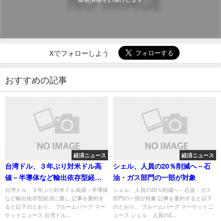
Xでフォローしよう
おすすめの記事
経済ニュース
経済ニュース
台湾ドル、３年ぶり対米ドル高
シェル、人員の20％削減へ－石
値－半導体など輸出依存型経済
油・ガス部門の一部が対象
に重し
台湾ドル、３年ぶり対米ドル高値－半導体
シェル、人員の20％削減へ－石油・ガス
など輸出依存型経済に重し 記事を要約す
部門の一部が対象 記事を要約すると以下
ると以下のとおり。 ブルームバーグ マー
のとおり。 ブルームバーグ マーケットニ
ケットニュース 台湾ドル...
ュース シェル、人員の2...