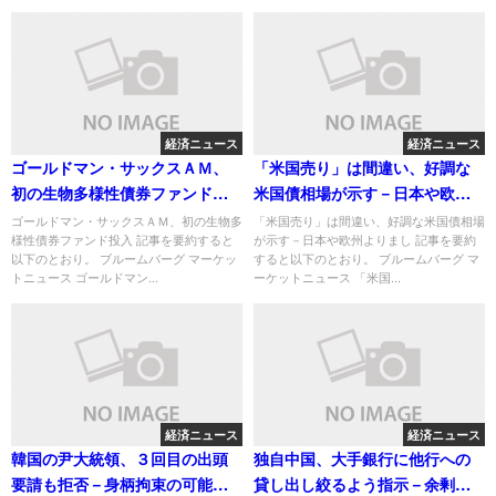
経済ニュース
経済ニュース
ゴールドマン・サックスＡＭ、
「米国売り」は間違い、好調な
初の生物多様性債券ファンド投
米国債相場が示す－日本や欧州
入
よりまし
ゴールドマン・サックスＡＭ、初の生物多
「米国売り」は間違い、好調な米国債相場
様性債券ファンド投入 記事を要約すると
が示す－日本や欧州よりまし 記事を要約
以下のとおり。 ブルームバーグ マーケッ
すると以下のとおり。 ブルームバーグ マ
トニュース ゴールドマン...
ーケットニュース 「米国...
経済ニュース
経済ニュース
韓国の尹大統領、３回目の出頭
独自中国、大手銀行に他行への
要請も拒否－身柄拘束の可能性
貸し出し絞るよう指示－余剰資