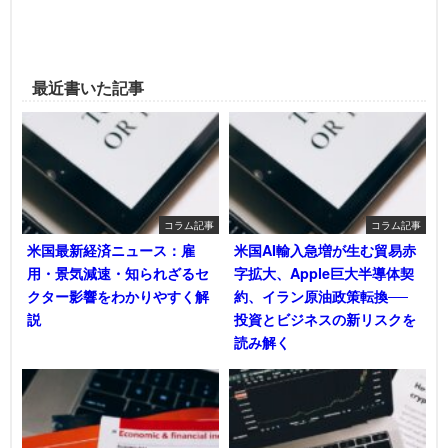
最近書いた記事
コラム記事
コラム記事
米国最新経済ニュース：雇
米国AI輸入急増が生む貿易赤
用・景気減速・知られざるセ
字拡大、Apple巨大半導体契
クター影響をわかりやすく解
約、イラン原油政策転換──
説
投資とビジネスの新リスクを
読み解く