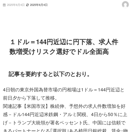
2025年6月4日
2025年6月4日
１ドル＝144円近辺に円下落、求人件
数増受けリスク選好でドル全面高
記事を要約すると以下のとおり。
4日朝の東京外国為替市場の円相場は1ドル＝144円近辺と
前日夕から下落して推移。
関連記事【米国市況】株続伸、予想外の求人件数増加を好
感－ドル144円近辺米鉄鋼・アルミ関税、4日から50％に上
げ－トランプ大統領が署名ベッセント氏、中国には信頼で
きるパートナーとなる｢選択肢｣ある植田日銀総裁、賃金･物