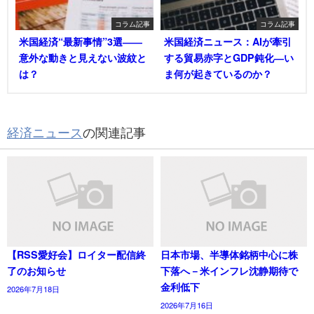
コラム記事
コラム記事
米国経済“最新事情”3選――
米国経済ニュース：AIが牽引
意外な動きと見えない波紋と
する貿易赤字とGDP鈍化―い
は？
ま何が起きているのか？
経済ニュース
の関連記事
【RSS愛好会】ロイター配信終
日本市場、半導体銘柄中心に株
了のお知らせ
下落へ－米インフレ沈静期待で
金利低下
2026年7月18日
2026年7月16日