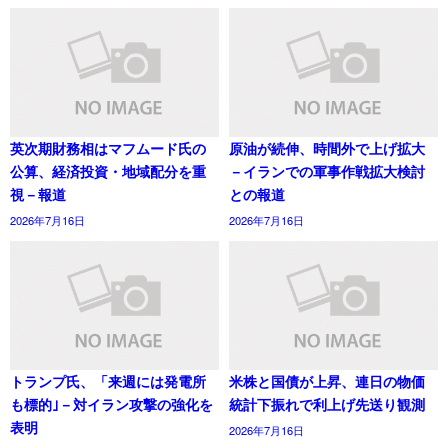
英次期財務相はマフムード氏の
原油が続伸、時間外で上げ拡大
公算、経済投資・地域配分を重
－イランでの軍事作戦拡大検討
視－報道
との報道
2026年7月16日
2026年7月16日
トランプ氏、「来週には発電所
米株と国債が上昇、連日の物価
も標的｣－対イラン攻撃の強化を
統計下振れで利上げ先送り観測
表明
2026年7月16日