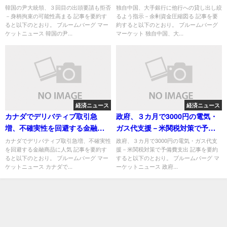
高まる
金圧縮図る
韓国の尹大統領、３回目の出頭要請も拒否
独自中国、大手銀行に他行への貸し出し絞
－身柄拘束の可能性高まる 記事を要約す
るよう指示－余剰資金圧縮図る 記事を要
ると以下のとおり。 ブルームバーグ マー
約すると以下のとおり。 ブルームバーグ
ケットニュース 韓国の尹...
マーケット 独自中国、大...
経済ニュース
経済ニュース
カナダでデリバティブ取引急
政府、３カ月で3000円の電気・
増、不確実性を回避する金融商
ガス代支援－米関税対策で予備
品に人気
費支出
カナダでデリバティブ取引急増、不確実性
政府、３カ月で3000円の電気・ガス代支
を回避する金融商品に人気 記事を要約す
援－米関税対策で予備費支出 記事を要約
ると以下のとおり。 ブルームバーグ マー
すると以下のとおり。 ブルームバーグ マ
ケットニュース カナダで...
ーケットニュース 政府...