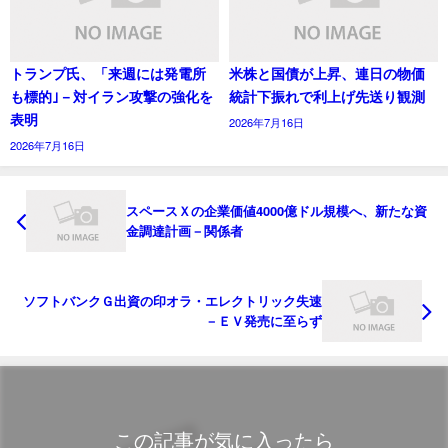
トランプ氏、「来週には発電所
米株と国債が上昇、連日の物価
も標的｣－対イラン攻撃の強化を
統計下振れで利上げ先送り観測
表明
2026年7月16日
2026年7月16日
スペースＸの企業価値4000億ドル規模へ、新たな資
金調達計画－関係者
ソフトバンクＧ出資の印オラ・エレクトリック失速
－ＥＶ発売に至らず
この記事が気に入ったら