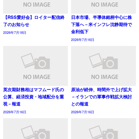
【RSS愛好会】ロイター配信終
日本市場、半導体銘柄中心に株
了のお知らせ
下落へ－米インフレ沈静期待で
金利低下
2026年7月18日
2026年7月16日
英次期財務相はマフムード氏の
原油が続伸、時間外で上げ拡大
公算、経済投資・地域配分を重
－イランでの軍事作戦拡大検討
視－報道
との報道
2026年7月16日
2026年7月16日