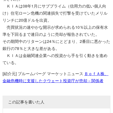
ＫＩＡは08年1月にサブプライム（信用力の低い個人向
け）住宅ローン危機の関連損失で打撃を受けていたメリル
リンチに20億ドルを出資。
売買状況の速やかな開示が求められる10％以上の保有水
準を下回るまで連日のように売却が報告されていた。
その期間中のリターンは24％にとどまり、2番目に悪かった
銀行の78％と大きな差がある。
ＫＩＡは金融関連企業への投資から手を引く動きを進め
ている。
[紹介元] ブルームバーグ マーケットニュース
ＢｏｆＡ株、
金融危機時に支援したクウェート投資庁が売却－関係者
この記事を書いた人