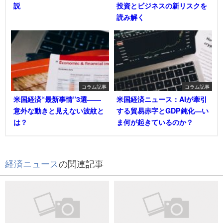
説
投資とビジネスの新リスクを
読み解く
コラム記事
コラム記事
米国経済“最新事情”3選――
米国経済ニュース：AIが牽引
意外な動きと見えない波紋と
する貿易赤字とGDP鈍化―い
は？
ま何が起きているのか？
経済ニュース
の関連記事