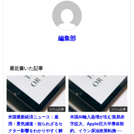
編集部
最近書いた記事
コラム記事
コラム記事
米国最新経済ニュース：雇
米国AI輸入急増が生む貿易赤
用・景気減速・知られざるセ
字拡大、Apple巨大半導体契
クター影響をわかりやすく解
約、イラン原油政策転換──