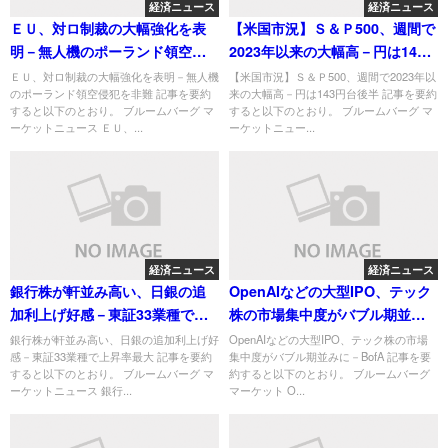
経済ニュース
経済ニュース
ＥＵ、対ロ制裁の大幅強化を表
【米国市況】Ｓ＆Ｐ500、週間で
明－無人機のポーランド領空侵
2023年以来の大幅高－円は143
犯を非難
円台後半
ＥＵ、対ロ制裁の大幅強化を表明－無人機
【米国市況】Ｓ＆Ｐ500、週間で2023年以
のポーランド領空侵犯を非難 記事を要約
来の大幅高－円は143円台後半 記事を要約
すると以下のとおり。 ブルームバーグ マ
すると以下のとおり。 ブルームバーグ マ
ーケットニュース ＥＵ、...
ーケットニュー...
経済ニュース
経済ニュース
銀行株が軒並み高い、日銀の追
OpenAIなどの大型IPO、テック
加利上げ好感－東証33業種で上
株の市場集中度がバブル期並み
昇率最大
に－BofA
銀行株が軒並み高い、日銀の追加利上げ好
OpenAIなどの大型IPO、テック株の市場
感－東証33業種で上昇率最大 記事を要約
集中度がバブル期並みに－BofA 記事を要
すると以下のとおり。 ブルームバーグ マ
約すると以下のとおり。 ブルームバーグ
ーケットニュース 銀行...
マーケット O...