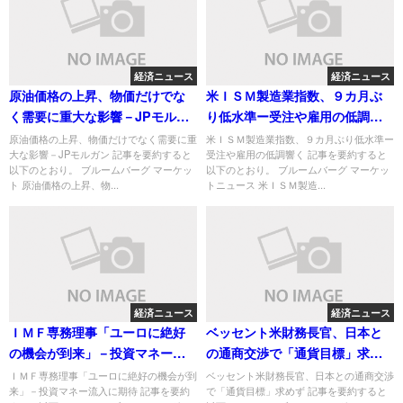
経済ニュース
経済ニュース
原油価格の上昇、物価だけでな
米ＩＳＭ製造業指数、９カ月ぶ
く需要に重大な影響－JPモルガ
り低水準ー受注や雇用の低調響
ン
く
原油価格の上昇、物価だけでなく需要に重
米ＩＳＭ製造業指数、９カ月ぶり低水準ー
大な影響－JPモルガン 記事を要約すると
受注や雇用の低調響く 記事を要約すると
以下のとおり。 ブルームバーグ マーケッ
以下のとおり。 ブルームバーグ マーケッ
ト 原油価格の上昇、物...
トニュース 米ＩＳＭ製造...
経済ニュース
経済ニュース
ＩＭＦ専務理事「ユーロに絶好
ベッセント米財務長官、日本と
の機会が到来」－投資マネー流
の通商交渉で「通貨目標」求め
入に期待
ず
ＩＭＦ専務理事「ユーロに絶好の機会が到
ベッセント米財務長官、日本との通商交渉
来」－投資マネー流入に期待 記事を要約
で「通貨目標」求めず 記事を要約すると