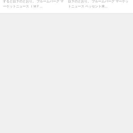
すると以下のとおり。 ブルームバーグ マ
以下のとおり。 ブルームバーグ マーケッ
ーケットニュース ＩＭＦ...
トニュース ベッセント米...