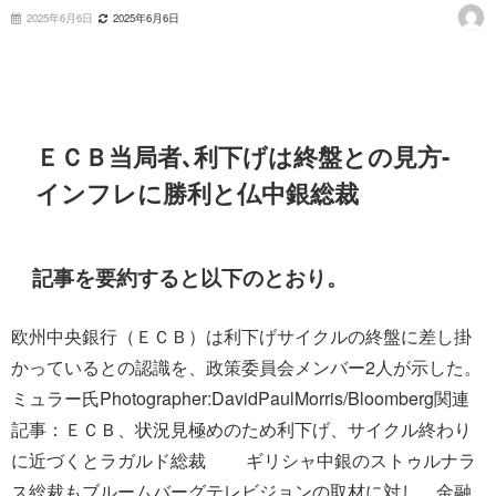
2025年6月6日
2025年6月6日
ＥＣＢ当局者､利下げは終盤との見方-
インフレに勝利と仏中銀総裁
記事を要約すると以下のとおり。
欧州中央銀行（ＥＣＢ）は利下げサイクルの終盤に差し掛
かっているとの認識を、政策委員会メンバー2人が示した。
ミュラー氏Photographer:DavidPaulMorris/Bloomberg関連
記事：ＥＣＢ、状況見極めのため利下げ、サイクル終わり
に近づくとラガルド総裁 ギリシャ中銀のストゥルナラ
ス総裁もブルームバーグテレビジョンの取材に対し、金融