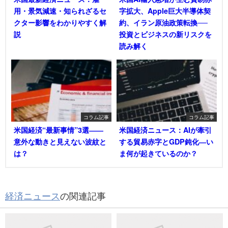
用・景気減速・知られざるセ
字拡大、Apple巨大半導体契
クター影響をわかりやすく解
約、イラン原油政策転換──
説
投資とビジネスの新リスクを
読み解く
コラム記事
コラム記事
米国経済“最新事情”3選――
米国経済ニュース：AIが牽引
意外な動きと見えない波紋と
する貿易赤字とGDP鈍化―い
は？
ま何が起きているのか？
経済ニュース
の関連記事