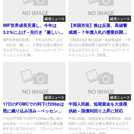
経済ニュース
経済ニュース
IMF世界成長見通し、今年は
【米国市況】株は反落、高値警
3.2％に上げ－先行き「厳しい」
戒感－７年債入札の需要好調で
と警告
金利低下
IMF世界成長見通し、今年は3.2％に上げ
【米国市況】株は反落、高値警戒感－７年
－先行き「厳しい」と警告 記事を要約す
債入札の需要好調で金利低下 記事を要約
ると以下のとおり。 ブルームバーグ マー
すると以下のとおり。 ブルームバーグ マ
ケットニュース IM...
ーケットニュース 【米国...
経済ニュース
経済ニュース
17日のFOMCでの利下げ25bpは
中国人民銀、短期資金を大規模
既に織り込み済み－ベッセント
供給－国債利回り上昇に対応
財務長官
17日のFOMCでの利下げ25bpは既に織り
中国人民銀、短期資金を大規模供給－国債
込み済み－ベッセント財務長官 記事を要
利回り上昇に対応 記事を要約すると以下
約すると以下のとおり。 ブルームバーグ
のとおり。 ブルームバーグ マーケットニ
マーケットニュース...
ュース 中国人民銀、短期...