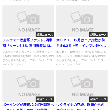
経済ニュース
経済ニュース
ノルウェー政府系ファンド､四半
米ＣＰＩ、12月はコア指数が前
期リターン5.8%-運用資産は13兆
月比0.2％上昇－インフレ鈍化を
円拡大
示唆
ノルウェー政府系ファンド､四半期リター
米ＣＰＩ、12月はコア指数が前月比0.2％
ン5.8%-運用資産は13兆円拡大 記事を要約
上昇－インフレ鈍化を示唆 記事を要約す
すると以下のとおり。 ブルームバーグ マ
ると以下のとおり。 ブルームバーグ マー
ーケットニュース...
ケットニュース 米Ｃ...
経済ニュース
経済ニュース
ボーイングが増資､2.9兆円調達へ
ウクライナの存続、欧州からの