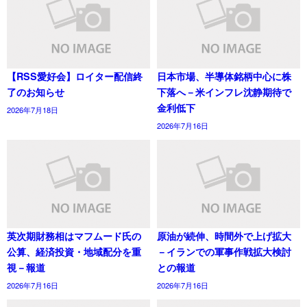
【RSS愛好会】ロイター配信終
日本市場、半導体銘柄中心に株
了のお知らせ
下落へ－米インフレ沈静期待で
金利低下
2026年7月18日
2026年7月16日
英次期財務相はマフムード氏の
原油が続伸、時間外で上げ拡大
公算、経済投資・地域配分を重
－イランでの軍事作戦拡大検討
視－報道
との報道
2026年7月16日
2026年7月16日