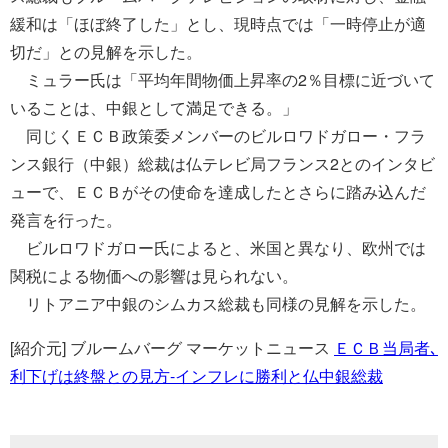
緩和は「ほぼ終了した」とし、現時点では「一時停止が適
切だ」との見解を示した。
ミュラー氏は「平均年間物価上昇率の2％目標に近づいて
いることは、中銀として満足できる。」
同じくＥＣＢ政策委メンバーのビルロワドガロー・フラ
ンス銀行（中銀）総裁は仏テレビ局フランス2とのインタビ
ューで、ＥＣＢがその使命を達成したとさらに踏み込んだ
発言を行った。
ビルロワドガロー氏によると、米国と異なり、欧州では
関税による物価への影響は見られない。
リトアニア中銀のシムカス総裁も同様の見解を示した。
[紹介元] ブルームバーグ マーケットニュース
ＥＣＢ当局者､
利下げは終盤との見方-インフレに勝利と仏中銀総裁