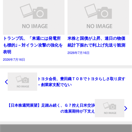
トランプ氏、「来週には発電所
米株と国債が上昇、連日の物価
も標的｣－対イラン攻撃の強化を
統計下振れで利上げ先送り観測
表明
2026年7月16日
2026年7月16日
トヨタ会長、豊田織ＴＯＢでトヨタらしさ取り戻す
－創業家支配でない
【日本株週間展望】足踏み続く、Ｇ７控え日米交渉
の進展期待が下支え