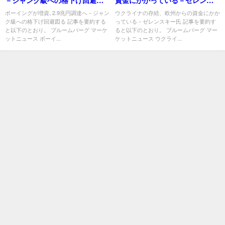
－ジャンク級への格下げ回避図
資金にかかっている－ゼレンス
る
キー氏
ボーイングが増資､2.9兆円調達へ－ジャン
ウクライナの存続、欧州からの資金にかか
ク級への格下げ回避図る 記事を要約する
っている－ゼレンスキー氏 記事を要約す
と以下のとおり。 ブルームバーグ マーケ
ると以下のとおり。 ブルームバーグ マー
ットニュース ボーイ...
ケットニュース ウクライ...