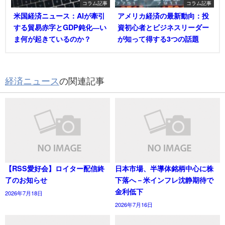
コラム記事
コラム記事
米国経済ニュース：AIが牽引
アメリカ経済の最新動向：投
する貿易赤字とGDP鈍化―い
資初心者とビジネスリーダー
ま何が起きているのか？
が知って得する3つの話題
経済ニュース
の関連記事
【RSS愛好会】ロイター配信終
日本市場、半導体銘柄中心に株
了のお知らせ
下落へ－米インフレ沈静期待で
金利低下
2026年7月18日
2026年7月16日