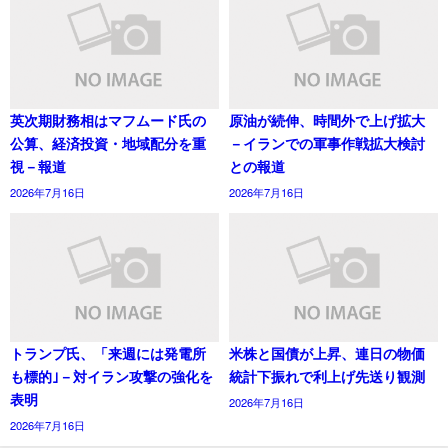
英次期財務相はマフムード氏の
原油が続伸、時間外で上げ拡大
公算、経済投資・地域配分を重
－イランでの軍事作戦拡大検討
視－報道
との報道
2026年7月16日
2026年7月16日
トランプ氏、「来週には発電所
米株と国債が上昇、連日の物価
も標的｣－対イラン攻撃の強化を
統計下振れで利上げ先送り観測
表明
2026年7月16日
2026年7月16日