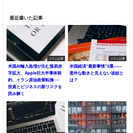
最近書いた記事
コラム記事
コラム記事
米国AI輸入急増が生む貿易赤
米国経済“最新事情”3選――
字拡大、Apple巨大半導体契
意外な動きと見えない波紋と
約、イラン原油政策転換──
は？
投資とビジネスの新リスクを
読み解く