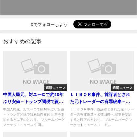
Xでフォローしよう
おすすめの記事
経済ニュース
経済ニュース
中国人民元、対ユーロで約10年
ＬＩＢＯＲ事件、首謀者とされ
ぶり安値－トランプ関税で貿易
た元トレーダーの有罪破棄－名
動向変化
誉回復へ
中国人民元、対ユーロで約10年ぶり安値
ＬＩＢＯＲ事件、首謀者とされた元トレー
－トランプ関税で貿易動向変化 記事を要
ダーの有罪破棄－名誉回復へ 記事を要約
約すると以下のとおり。 ブルームバーグ
すると以下のとおり。 ブルームバーグ マ
マーケットニュース 中国...
ーケットニュース ＬＩＢ...