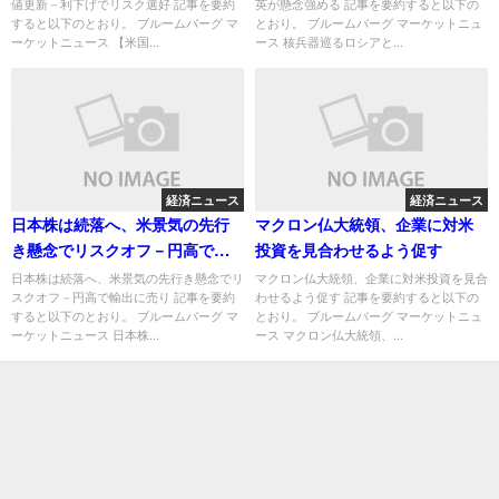
値更新－利下げでリスク選好 記事を要約
英が懸念強める 記事を要約すると以下の
すると以下のとおり。 ブルームバーグ マ
とおり。 ブルームバーグ マーケットニュ
ーケットニュース 【米国...
ース 核兵器巡るロシアと...
経済ニュース
経済ニュース
日本株は続落へ、米景気の先行
マクロン仏大統領、企業に対米
き懸念でリスクオフ－円高で輸
投資を見合わせるよう促す
出に売り
日本株は続落へ、米景気の先行き懸念でリ
マクロン仏大統領、企業に対米投資を見合
スクオフ－円高で輸出に売り 記事を要約
わせるよう促す 記事を要約すると以下の
すると以下のとおり。 ブルームバーグ マ
とおり。 ブルームバーグ マーケットニュ
ーケットニュース 日本株...
ース マクロン仏大統領、...