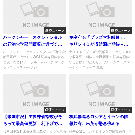
経済ニュース
経済ニュース
バークシャー、オクシデンタル
免疫守る「プラズマ乳酸菌」、
の石油化学部門買収に近づく－
キリンＨＤが収益源に期待－世
WSJ
界展開で
バークシャー、オクシデンタルの石油化学
免疫守る「プラズマ乳酸菌」、キリンＨＤ
部門買収に近づく－WSJ 記事を要約する
が収益源に期待－世界展開で 記事を要約
と以下のとおり。 ブルームバーグ マーケ
すると以下のとおり。 ブルームバーグ マ
ットニュース バークシ...
ーケットニュース 免疫守...
経済ニュース
経済ニュース
【米国市況】主要株価指数がそ
核兵器巡るロシアとイランの情
ろって最高値更新－利下げでリ
報共有、米英が懸念強める
スク選好
【米国市況】主要株価指数がそろって最高
核兵器巡るロシアとイランの情報共有、米