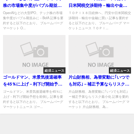
株の市場集中度がバブル期並み
日米関税交渉期待－輸出や金融
に－BofA
に買い
OpenAIなどの大型IPO、テック株の市場
ＴＯＰＩＸ８日続伸へ、円安や日米関税交
集中度がバブル期並みに－BofA 記事を要
渉期待－輸出や金融に買い 記事を要約す
約すると以下のとおり。 ブルームバーグ
ると以下のとおり。 ブルームバーグ マー
マーケット O...
ケットニュース ＴＯＰＩ...
経済ニュース
経済ニュース
ゴールドマン、米景気後退確率
片山財務相、為替変動に｢いつで
を45％に上げ－利下げ開始予想
も対応｣－補正予算ならリスク最
を前倒し
小化
ゴールドマン、米景気後退確率を45％に
片山財務相、為替変動に｢いつでも対応｣
上げ－利下げ開始予想を前倒し 記事を要
－補正予算ならリスク最小化 記事を要約
約すると以下のとおり。 ブルームバーグ
すると以下のとおり。 ブルームバーグ マ
マーケットニュース ゴー...
ーケット 片山財務相、為...