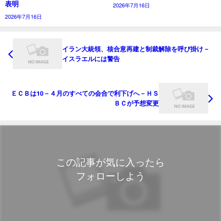
表明
2026年7月16日
2026年7月16日
イラン大統領、核合意再建と制裁解除を呼び掛け－
イスラエルには警告
ＥＣＢは10－４月のすべての会合で利下げへ－ＨＳ
ＢＣが予想変更
この記事が気に入ったら
フォローしよう