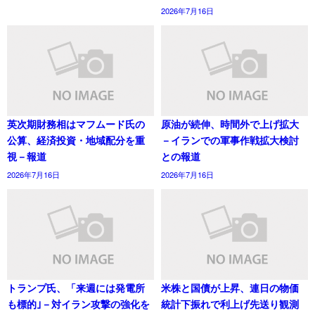
2026年7月16日
英次期財務相はマフムード氏の
原油が続伸、時間外で上げ拡大
公算、経済投資・地域配分を重
－イランでの軍事作戦拡大検討
視－報道
との報道
2026年7月16日
2026年7月16日
トランプ氏、「来週には発電所
米株と国債が上昇、連日の物価
も標的｣－対イラン攻撃の強化を
統計下振れで利上げ先送り観測