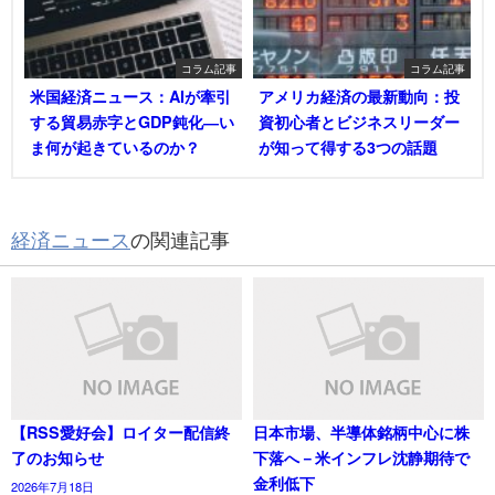
コラム記事
コラム記事
米国経済ニュース：AIが牽引
アメリカ経済の最新動向：投
する貿易赤字とGDP鈍化―い
資初心者とビジネスリーダー
ま何が起きているのか？
が知って得する3つの話題
経済ニュース
の関連記事
【RSS愛好会】ロイター配信終
日本市場、半導体銘柄中心に株
了のお知らせ
下落へ－米インフレ沈静期待で
金利低下
2026年7月18日