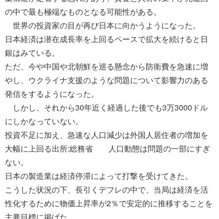
の中で最も極端なものとなる可能性がある。
世界の投資家の目が再び日本に向かうようになった。
日本経済は潜在成長率を上回るペースで拡大を続けると日
銀はみている。
ただ、今や中国や北朝鮮を巡る懸念から防衛費を急速に増
やし、ウクライナ支援のような問題について影響力のある
発信をするようになった。
しかし、それから30年近く経過した後でも3万3000ドル
にしかなっていない。
投資不足に加え、急速な人口減少は外国人居住者の増加を
大幅に上回る出所:総務省 人口動態は問題の一部にすぎ
ない。
日本の製造業は経済停滞によって打撃を受けてきた。
こうした状況の下、長引くデフレの中で、当局は経済を活
性化するために物価上昇率が2％で安定的に推移することを
主要目標に掲げた。