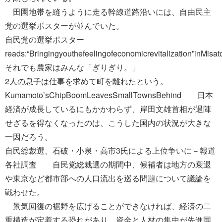
田園地帯を縫うように走る幹線道路沿いには、自由民主
党の選挙ポスターが並んでいた。
自民党の選挙ポスター
reads:“Bringingyouthefeelingofeconomicrevitalization”in
それでも農家はみんな「ぎりぎり。」
2人の息子は仕事を求めて町を離れたという。
Kumamoto’sChipBoomLeavesSmallTownsBehind 日本
経済が成長しているにもかかわらず、岸田文雄首相が退陣
せざるを得なくなったのは、こうした国内の状況が大きな
一因だろう。
自民総裁選、石破・小泉・高市3氏による上位争いに－報道
各社調査 自民党総裁選の期間中、候補者は地方の衰退
や東京など都市部への人口流出を巡る問題について議論を
戦わせた。
景気回復の裾野を広げることができなければ、経済の二
重構造が定着する恐れがあり、資金と人材の集中が先進国