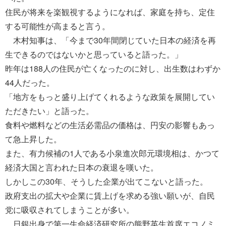
住民が将来を楽観視するようになれば、家庭を持ち、定住
する可能性が高まると言う。
木村知事は、「今まで30年間閉じていた日本の経済を再
生できるのではないかと思っていると語った。」
昨年は188人の住民が亡くなったのに対し、出生数はわずか
44人だった。
「地方をもっと盛り上げてくれるような政策を展開してい
ただきたい」と語った。
食料や燃料などの生活必需品の価格は、円安の影響もあっ
て急上昇した。
また、有力候補の1人である小泉進次郎元環境相は、かつて
経済大国と言われた日本の衰退を嘆いた。
しかしこの30年、そうした企業が出てこないと語った。
政府支出の拡大や企業に賃上げを求める強い願いが、自民
党に吸収されてしまうことが多い。
日銀出身で第一生命経済研究所の熊野英生首席エコノミ