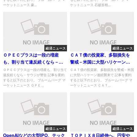
ーケットニュース 豪...
ケットニュース 石破首相...
経済ニュース
経済ニュース
ＯＰＥＣプラスは一段の増産
ＣＡＴ債の投資家、多額損失を
も、割り当て違反続くなら－サ
警戒－米国に大型ハリケーン連
ウジが警告
続襲来で
ＯＰＥＣプラスは一段の増産も、割り当て
ＣＡＴ債の投資家、多額損失を警戒－米国
違反続くなら－サウジが警告 記事を要約
に大型ハリケーン連続襲来で 記事を要約
すると以下のとおり。 ブルームバーグ マ
すると以下のとおり。 ブルームバーグ マ
ーケットニュース ＯＰＥ...
ーケットニュース ＣＡＴ...
経済ニュース
経済ニュース
OpenAIなどの大型IPO、テック
ＴＯＰＩＸ８日続伸へ、円安や