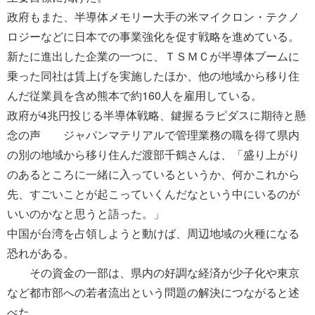
政府もまた、半導体メモリー大手の米マイクロン・テクノ
ロジーなどに日本での事業強化を促す戦略を進めている。
新たに進出した企業の一つに、ＴＳＭＣが半導体ブームに
乗った同社は賃上げを実施したほか、他の地域から移り住
んだ従業員を含め熊本で約160人を雇用している。
政府が4兆円投じる半導体戦略、鍵握るラピダスに期待と懸
念の声 ジャパンマテリアルで管理業務の職を得て県内
の別の地域から移り住んだ渡部千鶴さんは、「盛り上がり
のあるところに一緒に入っているというか、何かこれから
先、すごいことが起こっていくんだなという中にいるのが
いいのかなと思うと語った。」
中国が台湾を占領しようと動けば、周辺地域の火種になる
恐れがある。
その資金の一部は、県内の好調な経済が少子化や東京
など都市部への若者流出という問題の解決につながると述
べた。