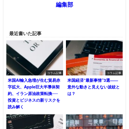
編集部
最近書いた記事
コラム記事
コラム記事
米国AI輸入急増が生む貿易赤
米国経済“最新事情”3選――
字拡大、Apple巨大半導体契
意外な動きと見えない波紋と
約、イラン原油政策転換──
は？
投資とビジネスの新リスクを
読み解く