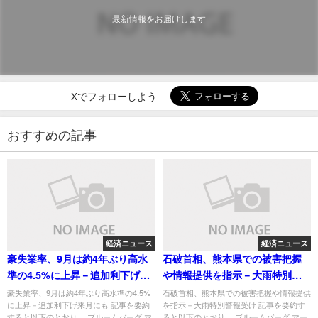
最新情報をお届けします
Xでフォローしよう
おすすめの記事
経済ニュース
経済ニュース
豪失業率、9月は約4年ぶり高水
石破首相、熊本県での被害把握
準の4.5%に上昇－追加利下げ来
や情報提供を指示－大雨特別警
月にも
報受け
豪失業率、9月は約4年ぶり高水準の4.5%
石破首相、熊本県での被害把握や情報提供
に上昇－追加利下げ来月にも 記事を要約
を指示－大雨特別警報受け 記事を要約す
すると以下のとおり。 ブルームバーグ マ
ると以下のとおり。 ブルームバーグ マー