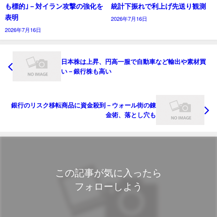
も標的｣－対イラン攻撃の強化を
統計下振れで利上げ先送り観測
表明
2026年7月16日
2026年7月16日
日本株は上昇、円高一服で自動車など輸出や素材買
い－銀行株も高い
銀行のリスク移転商品に資金殺到－ウォール街の錬
金術、落とし穴も
この記事が気に入ったら
フォローしよう