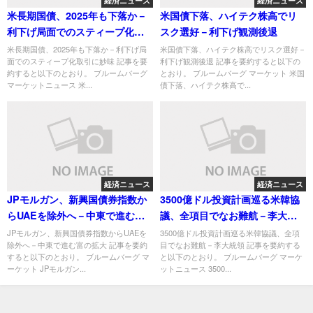
経済ニュース
経済ニュース
米長期国債、2025年も下落か－
米国債下落、ハイテク株高でリ
利下げ局面でのスティープ化取
スク選好－利下げ観測後退
引に妙味
米長期国債、2025年も下落か－利下げ局
米国債下落、ハイテク株高でリスク選好－
面でのスティープ化取引に妙味 記事を要
利下げ観測後退 記事を要約すると以下の
約すると以下のとおり。 ブルームバーグ
とおり。 ブルームバーグ マーケット 米国
マーケットニュース 米...
債下落、ハイテク株高で...
経済ニュース
経済ニュース
JPモルガン、新興国債券指数か
3500億ドル投資計画巡る米韓協
らUAEを除外へ－中東で進む富
議、全項目でなお難航－李大統
の拡大
領
JPモルガン、新興国債券指数からUAEを
3500億ドル投資計画巡る米韓協議、全項
除外へ－中東で進む富の拡大 記事を要約
目でなお難航－李大統領 記事を要約する
すると以下のとおり。 ブルームバーグ マ
と以下のとおり。 ブルームバーグ マーケ
ーケット JPモルガン...
ットニュース 3500...