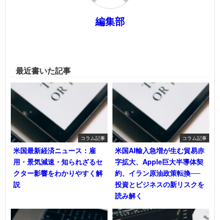
編集部
最近書いた記事
コラム記事
コラム記事
米国最新経済ニュース：雇
米国AI輸入急増が生む貿易赤
用・景気減速・知られざるセ
字拡大、Apple巨大半導体契
クター影響をわかりやすく解
約、イラン原油政策転換──
説
投資とビジネスの新リスクを
読み解く