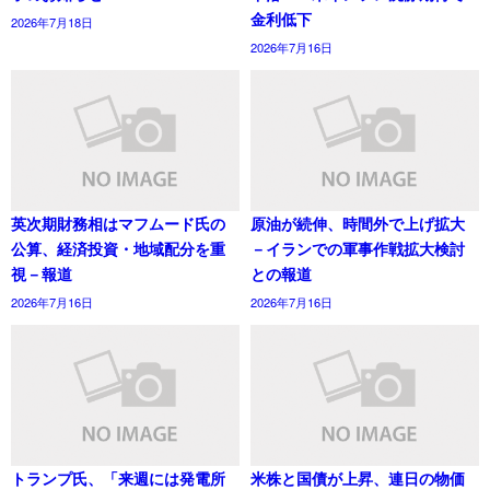
金利低下
2026年7月18日
2026年7月16日
英次期財務相はマフムード氏の
原油が続伸、時間外で上げ拡大
公算、経済投資・地域配分を重
－イランでの軍事作戦拡大検討
視－報道
との報道
2026年7月16日
2026年7月16日
トランプ氏、「来週には発電所
米株と国債が上昇、連日の物価