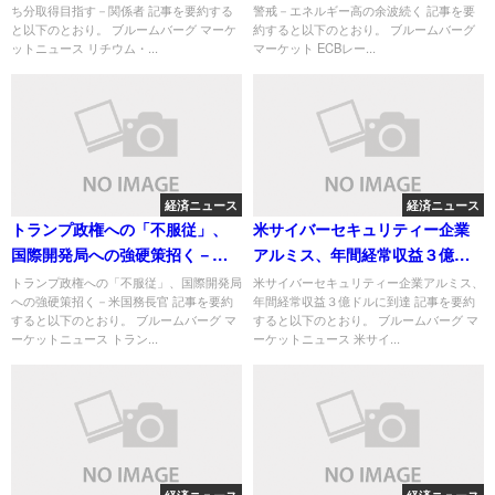
ち分取得目指す－関係者 記事を要約する
警戒－エネルギー高の余波続く 記事を要
と以下のとおり。 ブルームバーグ マーケ
約すると以下のとおり。 ブルームバーグ
ットニュース リチウム・...
マーケット ECBレー...
経済ニュース
経済ニュース
トランプ政権への「不服従」、
米サイバーセキュリティー企業
国際開発局への強硬策招く－米
アルミス、年間経常収益３億ド
国務長官
ルに到達
トランプ政権への「不服従」、国際開発局
米サイバーセキュリティー企業アルミス、
への強硬策招く－米国務長官 記事を要約
年間経常収益３億ドルに到達 記事を要約
すると以下のとおり。 ブルームバーグ マ
すると以下のとおり。 ブルームバーグ マ
ーケットニュース トラン...
ーケットニュース 米サイ...