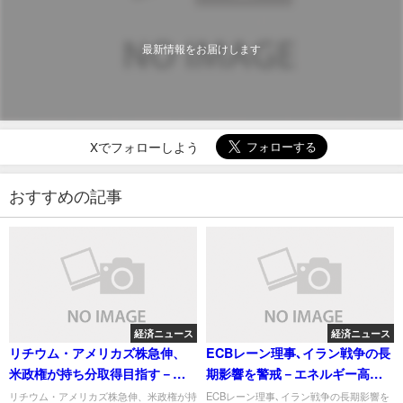
最新情報をお届けします
Xでフォローしよう
おすすめの記事
経済ニュース
経済ニュース
リチウム・アメリカズ株急伸、
ECBレーン理事､イラン戦争の長
米政権が持ち分取得目指す－関
期影響を警戒－エネルギー高の
係者
余波続く
リチウム・アメリカズ株急伸、米政権が持
ECBレーン理事､イラン戦争の長期影響を