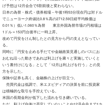
げ予想は12月会合で5割前後と変わらない。
日本の為替・株式・債券相場－午後1時53分現在円は対ドル
でニューヨーク終値比0.8％高の2712.59日経平均株価は
0.01％）低い1.060％為替 東京外国為替市場の円相場は
1ドル＝153円台後半に一時上昇。
改めて円安をけん制したとの見方から円の支えとなってい
る。
同時に「円安を止める手だてや金融政策見通しのパスにお
おむね沿った動きであれば利上げを粛々と実施していくと
いう裏付けになる」として「12月は利上げを行う」との見
方を示した。
保険や証券も高く、金融株の上げが目立つ。
売買代金は低調で、米エヌビディアの決算を前に投資家
は積極的な取引を手控えている。
米国の長期金利が低下した流れを引き継いでいる。
ただ、利上げ自体は否定していないことや12月会合まで1カ