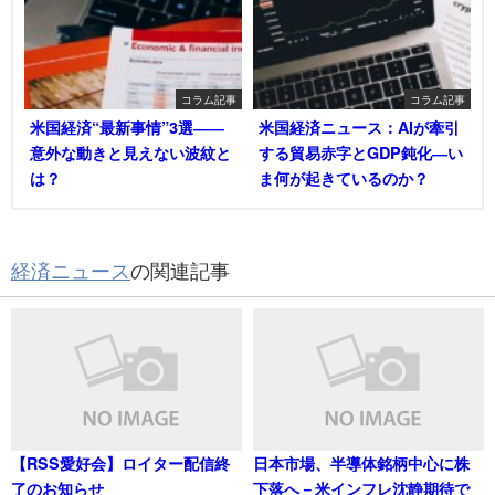
コラム記事
コラム記事
米国経済“最新事情”3選――
米国経済ニュース：AIが牽引
意外な動きと見えない波紋と
する貿易赤字とGDP鈍化―い
は？
ま何が起きているのか？
経済ニュース
の関連記事
【RSS愛好会】ロイター配信終
日本市場、半導体銘柄中心に株
了のお知らせ
下落へ－米インフレ沈静期待で