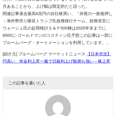
月あることから、上げ幅は限定的だと語った。
関連記事過去最高6兆円の自社株買い、「掉尾の一振後押し
－海外勢売り吸収トランプ氏政権移行チーム、財務長官に
ウォーシュ氏の起用検討Ｓ＆Ｐ500種は2025年末までに
6500に-ゴールドマンのコスティン氏予想この記事は一部に
ブルームバーグ・オートメーションを利用しています。」
[紹介元] ブルームバーグ マーケットニュース
【日本市況】
円高い、米金利上昇一服で日銀利上げ観測も強い－株上昇
この記事を書いた人