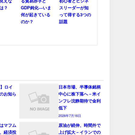
見えな
る貿易赤字と
初心者とビジネ
は？
GDP鈍化―いま
スリーダーが知
何が起きている
って得する3つの
のか？
話題
会】ロイ
日本市場、半導体銘柄
のお知ら
中心に株下落へ－米イ
ンフレ沈静期待で金利
低下
2026年7月16日
はマフム
原油が続伸、時間外で
、経済投
上げ拡大－イランでの