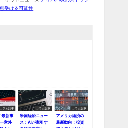
恵受ける可能性
コラム記事
コラム記事
コラム記事
“最新事
米国経済ニュー
アメリカ経済の
――意外
ス：AIが牽引す
最新動向：投資