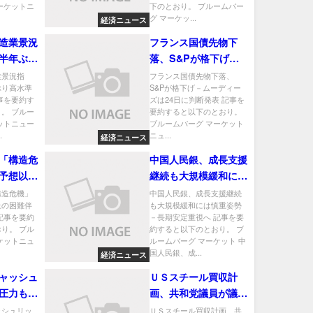
ーケットニ
下のとおり。 ブルームバー
グ マーケッ...
経済ニュース
造業景況
フランス国債先物下
半年ぶり
落、S&Pが格下げ－
伸びる
ムーディーズは24日
業景況指
フランス国債先物下落、
ぶり高水準
S&Pが格下げ－ムーディー
に判断発表
事を要約す
ズは24日に判断発表 記事を
。 ブルー
要約すると以下のとおり。
ットニュー
ブルームバーグ マーケット
.
ニュ...
経済ニュース
「構造危
中国人民銀、成長支援
予想以上
継続も大規模緩和には
メルツ首
慎重姿勢－長期安定重
構造危機」
中国人民銀、成長支援継続
上の困難伴
も大規模緩和には慎重姿勢
視へ
記事を要約
－長期安定重視へ 記事を要
り。 ブル
約すると以下のとおり。 ブ
ケットニュ
ルームバーグ マーケット 中
国人民銀、成...
経済ニュース
ャッシュ
ＵＳスチール買収計
圧力も、
画、共和党議員が議会
金課税」
調査の可能性提起－審
ッシュリッ
ＵＳスチール買収計画、共