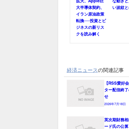
拡大、Apple巨
な動きと
大半導体契約、
い波紋と
イラン原油政策
転換──投資とビ
ジネスの新リス
クを読み解く
経済ニュース
の関連記事
【RSS愛好
ター配信終了
せ
2026年7月18日
英次期財務相
ード氏の公算