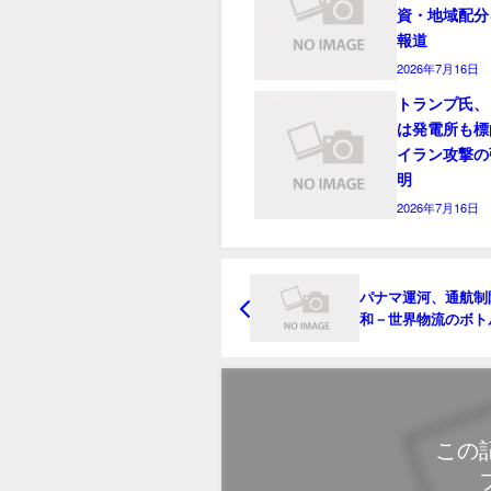
資・地域配分
報道
2026年7月16日
トランプ氏、
は発電所も標
イラン攻撃の
明
2026年7月16日
パナマ運河、通航制
和－世界物流のボト
ク解消に向かう
この