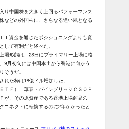
入り中国株を大きく上回るパフォーマンス
株などの外国株に、さらなる追い風となる
ＩＩ資金を通じたポジショニングよりも資
として有利だと述べた。
場形態は、28日にプライマリー上場に格
、9月初旬には中国本土から香港に向かう
りそうだ。
された枠は16億ドル増加した。
ＥＴＦ）「華泰・パインブリッジＣＳＯＰ
Ｆが、その原資産である香港上場商品の
ックコネクトに転換するのに2年かかったと
 マーケットニュース
アリババ株のストック