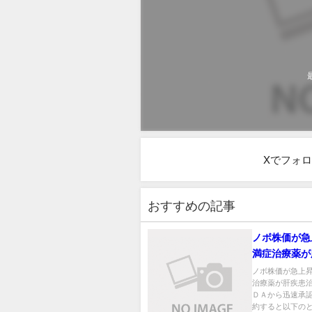
Xでフォ
おすすめの記事
ノボ株価が急
満症治療薬が
療で米ＦＤＡ
ノボ株価が急上
治療薬が肝疾患
承認
ＤＡから迅速承認
約すると以下のと