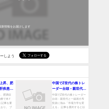
最新情報をお届けします
ローしよう
上昇、肥
中国でZ世代の株トレ
肝疾患治
ーダー台頭－親世代と
から迅速
一線画すAI投資に強み
昇、肥満症
中国でZ世代の株トレーダー
治療で米Ｆ
台頭－親世代と一線画すAI
「市場力学を変える」
 記事を要
投資に強み「市場力学を変
おり。 ブ
える」 記事を要約すると以