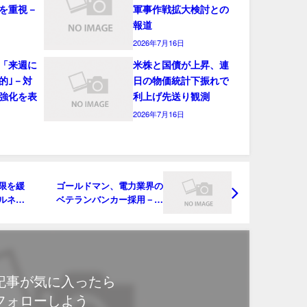
を重視－
軍事作戦拡大検討との
報道
2026年7月16日
「来週に
米株と国債が上昇、連
的｣－対
日の物価統計下振れで
強化を表
利上げ先送り観測
2026年7月16日
限を緩
ゴールドマン、電力業界の
ルネッ
ベテランバンカー採用－シ
ティグループから
記事が気に入ったら
フォローしよう