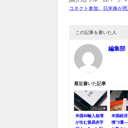
コネクト参加、日米株が恩
この記事を書いた人
編集部
最近書いた記事
コラム記事
米国AI輸入急増
米国経済
が生む貿易赤字
情”3選