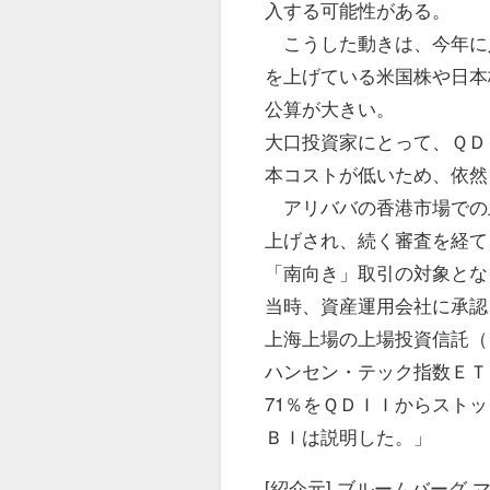
入する可能性がある。
こうした動きは、今年に
を上げている米国株や日本
公算が大きい。
大口投資家にとって、ＱＤ
本コストが低いため、依然
アリババの香港市場での上
上げされ、続く審査を経て
「南向き」取引の対象とな
当時、資産運用会社に承認
上海上場の上場投資信託（
ハンセン・テック指数ＥＴ
71％をＱＤＩＩからスト
ＢＩは説明した。」
[紹介元] ブルームバーグ