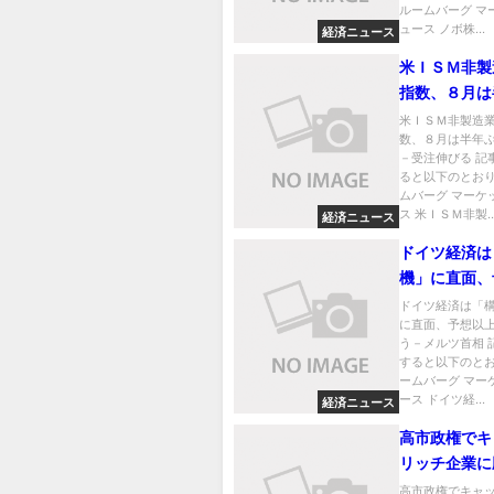
ルームバーグ マ
ュース ノボ株...
経済ニュース
米ＩＳＭ非製
指数、８月は
高水準－受注
米ＩＳＭ非製造
数、８月は半年
－受注伸びる 記
ると以下のとおり
ムバーグ マーケ
ス 米ＩＳＭ非製..
経済ニュース
ドイツ経済は
機」に直面、
の困難伴う－
ドイツ経済は「
に直面、予想以
相
う－メルツ首相 
すると以下のとお
ームバーグ マー
ース ドイツ経...
経済ニュース
高市政権でキ
リッチ企業に
過去に「現預
高市政権でキャ