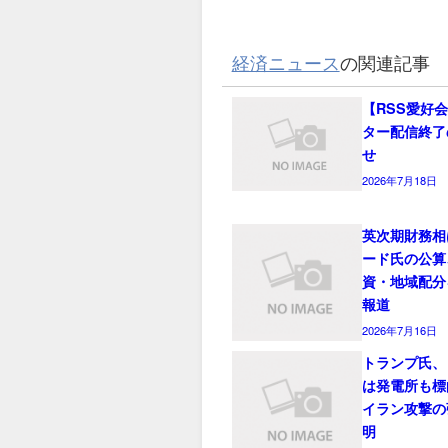
経済ニュース
の関連記事
【RSS愛好
ター配信終了
せ
2026年7月18日
英次期財務相
ード氏の公算
資・地域配分
報道
2026年7月16日
トランプ氏、
は発電所も標
イラン攻撃の
明