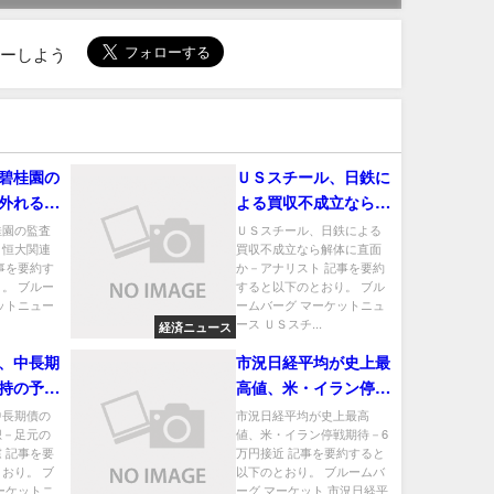
ローしよう
碧桂園の
ＵＳスチール、日鉄に
外れる－
よる買収不成立なら解
罰影響か
体に直面か－アナリス
桂園の監査
ＵＳスチール、日鉄による
－恒大関連
買収不成立なら解体に直面
ト
事を要約す
か－アナリスト 記事を要約
。 ブルー
すると以下のとおり。 ブル
ットニュー
ームバーグ マーケットニュ
ース ＵＳスチ...
経済ニュース
、中長期
市況日経平均が史上最
持の予想
高値、米・イラン停戦
混乱にも
期待－6万円接近
中長期債の
市況日経平均が史上最高
想－足元の
値、米・イラン停戦期待－6
 記事を要
万円接近 記事を要約すると
おり。 ブ
以下のとおり。 ブルームバ
ーケットニ
ーグ マーケット 市況日経平