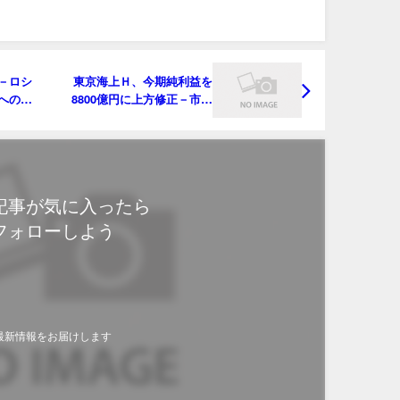
－ロシ
東京海上Ｈ、今期純利益を
への逃
8800億円に上方修正－市場
予想8924億円
記事が気に入ったら
フォローしよう
最新情報をお届けします