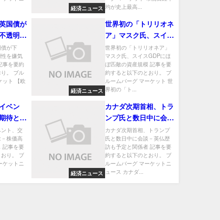
均が史上最高...
経済ニュース
英国債が
世界初の「トリリオネ
不透明性
ア」マスク氏、スイス
小幅続落
GDPにほぼ匹敵の資
国債が下
世界初の「トリリオネア」
明性を嫌気
マスク氏、スイスGDPにほ
産規模
記事を要約
ぼ匹敵の資産規模 記事を要
り。 ブル
約すると以下のとおり。 ブ
ケット 【欧
ルームバーグ マーケット 世
界初の「ト...
経済ニュース
イベン
カナダ次期首相、トラ
期待と懸
ンプ氏と数日中に会談
圏で売り
－英仏歴訪も予定と関
ベント、交
カナダ次期首相、トランプ
念－株価高
氏と数日中に会談－英仏歴
係者
 記事を要
訪も予定と関係者 記事を要
おり。 ブ
約すると以下のとおり。 ブ
ーケットニ
ルームバーグ マーケットニ
ュース カナダ...
経済ニュース