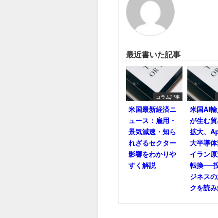
最近書いた記事
コラム記事
米国最新経済ニ
米国AI
ュース：雇用・
が生む貿
景気減速・知ら
拡大、Ap
れざるセクター
大半導体
影響をわかりや
イラン原
すく解説
転換──
ジネスの
クを読み