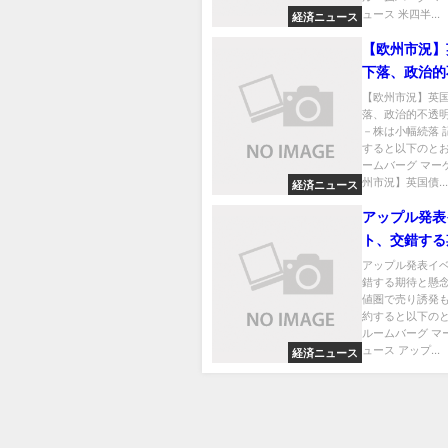
ュース 米四半...
経済ニュース
【欧州市況】
下落、政治的
を嫌気－株は
【欧州市況】英
落、政治的不透
－株は小幅続落 
すると以下のとお
ームバーグ マー
州市況】英国債...
経済ニュース
アップル発表
ト、交錯する
念－株価高値
アップル発表イ
錯する期待と懸
誘発も
値圏で売り誘発も
約すると以下のと
ルームバーグ マ
ュース アップ...
経済ニュース