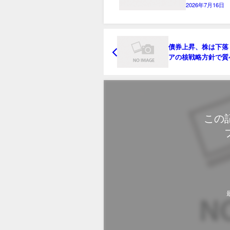
2026年7月16日
債券上昇、株は下落
アの核戦略方針で質
避
この