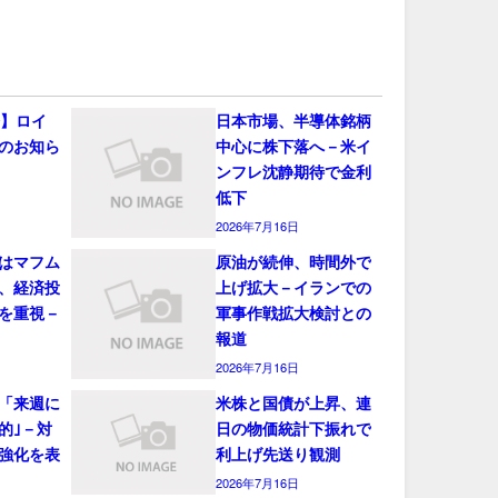
会】ロイ
日本市場、半導体銘柄
のお知ら
中心に株下落へ－米イ
ンフレ沈静期待で金利
低下
2026年7月16日
はマフム
原油が続伸、時間外で
、経済投
上げ拡大－イランでの
を重視－
軍事作戦拡大検討との
報道
2026年7月16日
「来週に
米株と国債が上昇、連
的｣－対
日の物価統計下振れで
強化を表
利上げ先送り観測
2026年7月16日