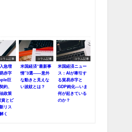
コラム記事
コラム記事
コラム記事
輸入急増
米国経済“最新事
米国経済ニュー
易赤字
情”3選――意外
ス：AIが牽引す
ple巨
な動きと見えな
る貿易赤字と
契約、
い波紋とは？
GDP鈍化―いま
油政策
何が起きている
投資とビ
のか？
新リス
解く