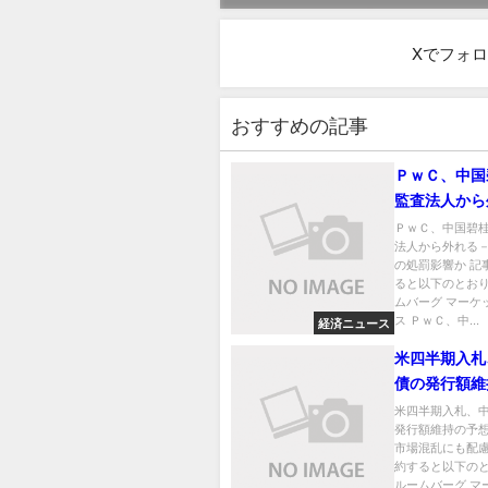
Xでフォ
おすすめの記事
ＰｗＣ、中国
監査法人から
恒大関連の処
ＰｗＣ、中国碧
法人から外れる
の処罰影響か 記
ると以下のとおり
ムバーグ マーケ
ス ＰｗＣ、中...
経済ニュース
米四半期入札
債の発行額維
－足元の市場
米四半期入札、
発行額維持の予
配慮
市場混乱にも配慮
約すると以下のと
ルームバーグ マ