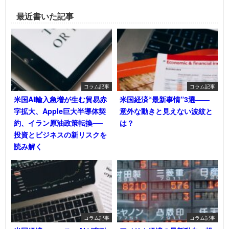
最近書いた記事
コラム記事
コラム記事
米国AI輸入急増が生む貿易赤
米国経済“最新事情”3選――
字拡大、Apple巨大半導体契
意外な動きと見えない波紋と
約、イラン原油政策転換──
は？
投資とビジネスの新リスクを
読み解く
コラム記事
コラム記事