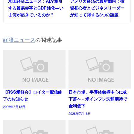
米国経済ニュース：AIが牽引
アメリカ経済の最新動向：投
する貿易赤字とGDP鈍化―い
資初心者とビジネスリーダー
ま何が起きているのか？
が知って得する3つの話題
経済ニュース
の関連記事
【RSS愛好会】ロイター配信終
日本市場、半導体銘柄中心に株
了のお知らせ
下落へ－米インフレ沈静期待で
金利低下
2026年7月18日
2026年7月16日