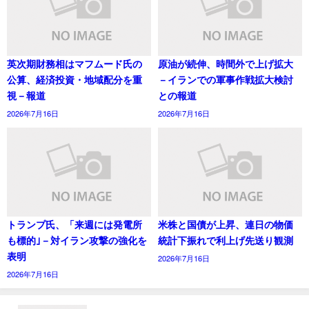
英次期財務相はマフムード氏の
原油が続伸、時間外で上げ拡大
公算、経済投資・地域配分を重
－イランでの軍事作戦拡大検討
視－報道
との報道
2026年7月16日
2026年7月16日
トランプ氏、「来週には発電所
米株と国債が上昇、連日の物価
も標的｣－対イラン攻撃の強化を
統計下振れで利上げ先送り観測
表明
2026年7月16日
2026年7月16日