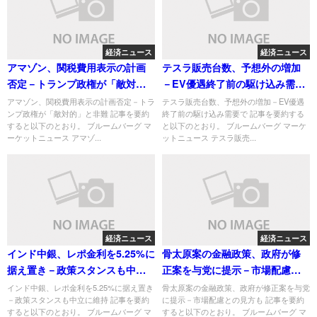
経済ニュース
経済ニュース
アマゾン、関税費用表示の計画
テスラ販売台数、予想外の増加
否定－トランプ政権が「敵対
－EV優遇終了前の駆け込み需要
的」と非難
で
アマゾン、関税費用表示の計画否定－トラ
テスラ販売台数、予想外の増加－EV優遇
ンプ政権が「敵対的」と非難 記事を要約
終了前の駆け込み需要で 記事を要約する
すると以下のとおり。 ブルームバーグ マ
と以下のとおり。 ブルームバーグ マーケ
ーケットニュース アマゾ...
ットニュース テスラ販売...
経済ニュース
経済ニュース
インド中銀、レポ金利を5.25%に
骨太原案の金融政策、政府が修
据え置き－政策スタンスも中立
正案を与党に提示－市場配慮と
に維持
の見方も
インド中銀、レポ金利を5.25%に据え置き
骨太原案の金融政策、政府が修正案を与党
－政策スタンスも中立に維持 記事を要約
に提示－市場配慮との見方も 記事を要約
すると以下のとおり。 ブルームバーグ マ
すると以下のとおり。 ブルームバーグ マ