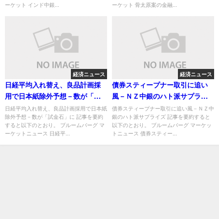
ーケット インド中銀...
ーケット 骨太原案の金融...
経済ニュース
経済ニュース
日経平均入れ替え、良品計画採
債券スティープナー取引に追い
用で日本紙除外予想－数が「試
風－ＮＺ中銀のハト派サプライ
金石」に
ズ
日経平均入れ替え、良品計画採用で日本紙
債券スティープナー取引に追い風－ＮＺ中
除外予想－数が「試金石」に 記事を要約
銀のハト派サプライズ 記事を要約すると
すると以下のとおり。 ブルームバーグ マ
以下のとおり。 ブルームバーグ マーケッ
ーケットニュース 日経平...
トニュース 債券スティー...