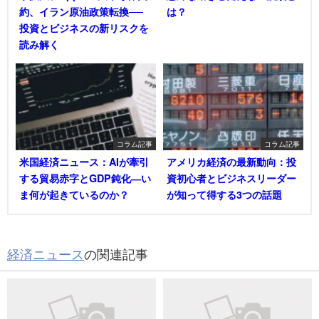
約、イラン原油政策転換──
は？
投資とビジネスの新リスクを
読み解く
コラム記事
コラム記事
米国経済ニュース：AIが牽引
アメリカ経済の最新動向：投
する貿易赤字とGDP鈍化―い
資初心者とビジネスリーダー
ま何が起きているのか？
が知って得する3つの話題
経済ニュース
の関連記事