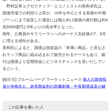
野村証券エグゼクティブ・エコノミストの美和卓氏は、
国債市場での利回り上昇が、10年を中心とする長期や中期
ゾーンにまで波及した場合には個人向け国債の発行額は約4
兆5000億円と5年ぶりの高水準となった。
例年、公務員やサラリーマンへのボーナス支給後の7、8月
に増える傾向がある。
美和氏によると、国債は低収益の「幸薄い商品」と見なさ
れラップ商品に組み込まれて販売されるケースもあり、銀
行は国債より定期預金にビジネスチャンスを見いだしてい
るという。
[紹介元] ブルームバーグ マーケットニュース
個人の国債投
資が本格化も、超長期金利の急騰刺激－中長期債波及が鍵
この記事を書いた人