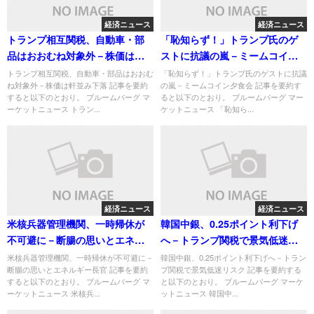
経済ニュース
経済ニュース
トランプ相互関税、自動車・部
「恥知らず！」トランプ氏のゲ
品はおおむね対象外－株価は軒
ストに抗議の嵐－ミームコイン
並み下落
夕食会
トランプ相互関税、自動車・部品はおおむ
「恥知らず！」トランプ氏のゲストに抗議
ね対象外－株価は軒並み下落 記事を要約
の嵐－ミームコイン夕食会 記事を要約す
すると以下のとおり。 ブルームバーグ マ
ると以下のとおり。 ブルームバーグ マー
ーケットニュース トラン...
ケットニュース 「恥知ら...
経済ニュース
経済ニュース
米核兵器管理機関、一時帰休が
韓国中銀、0.25ポイント利下げ
不可避に－断腸の思いとエネル
へ－トランプ関税で景気低迷リ
ギー長官
スク
米核兵器管理機関、一時帰休が不可避に－
韓国中銀、0.25ポイント利下げへ－トラン
断腸の思いとエネルギー長官 記事を要約
プ関税で景気低迷リスク 記事を要約する
すると以下のとおり。 ブルームバーグ マ
と以下のとおり。 ブルームバーグ マーケ
ーケットニュース 米核兵...
ットニュース 韓国中...