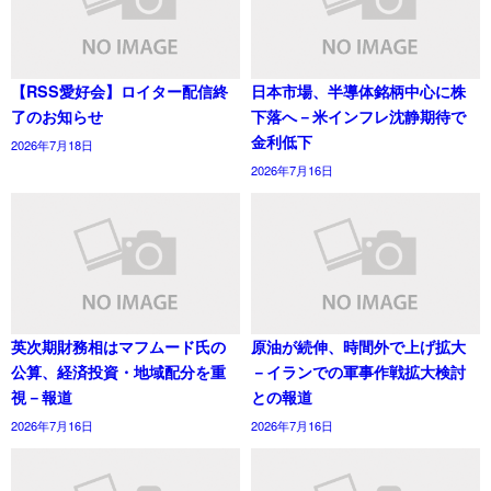
【RSS愛好会】ロイター配信終
日本市場、半導体銘柄中心に株
了のお知らせ
下落へ－米インフレ沈静期待で
金利低下
2026年7月18日
2026年7月16日
英次期財務相はマフムード氏の
原油が続伸、時間外で上げ拡大
公算、経済投資・地域配分を重
－イランでの軍事作戦拡大検討
視－報道
との報道
2026年7月16日
2026年7月16日