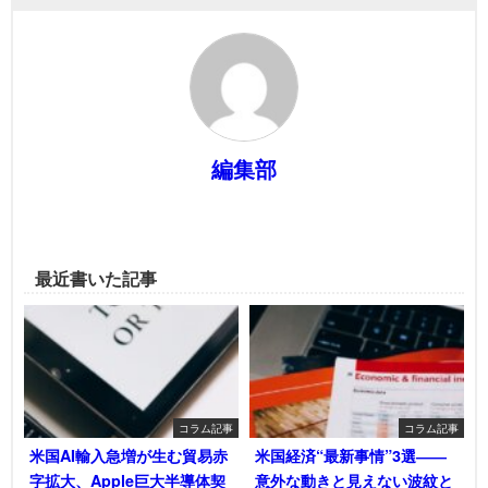
編集部
最近書いた記事
コラム記事
コラム記事
米国AI輸入急増が生む貿易赤
米国経済“最新事情”3選――
字拡大、Apple巨大半導体契
意外な動きと見えない波紋と