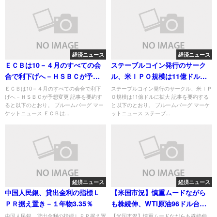
経済ニュース
経済ニュース
ＥＣＢは10－４月のすべての会
ステーブルコイン発行のサーク
合で利下げへ－ＨＳＢＣが予想
ル、米ＩＰＯ規模は11億ドルに
変更
拡大
ＥＣＢは10－４月のすべての会合で利下
ステーブルコイン発行のサークル、米ＩＰ
げへ－ＨＳＢＣが予想変更 記事を要約す
Ｏ規模は11億ドルに拡大 記事を要約する
ると以下のとおり。 ブルームバーグ マー
と以下のとおり。 ブルームバーグ マーケ
ケットニュース ＥＣＢは...
ットニュース ステーブ...
経済ニュース
経済ニュース
中国人民銀、貸出金利の指標Ｌ
【米国市況】慎重ムードながら
ＰＲ据え置き－１年物3.35％
も株続伸、WTI原油96ドル台で
高止まり
中国人民銀、貸出金利の指標ＬＰＲ据え置
【米国市況】慎重ムードながらも株続伸、