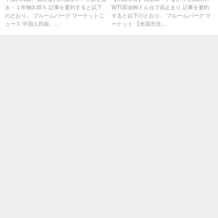
き－１年物3.35％ 記事を要約すると以下
WTI原油96ドル台で高止まり 記事を要約
のとおり。 ブルームバーグ マーケットニ
すると以下のとおり。 ブルームバーグ マ
ュース 中国人民銀、...
ーケット 【米国市況...