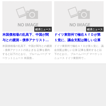
経済ニュース
経済ニュース
米国債相場の乱高下、中国が関
ドイツ東部州で極右ＡｆＤが第
与との臆測－債券アナリストの
１党に、議会支配は難しい公算
頭よぎる
米国債相場の乱高下、中国が関与との臆測
ドイツ東部州で極右ＡｆＤが第１党に、議
－債券アナリストの頭よぎる 記事を要約
会支配は難しい公算 記事を要約すると以
すると以下のとおり。 ブルームバーグ マ
下のとおり。 ブルームバーグ マーケット
ーケットニュース 米国債...
ニュース ドイツ東部州で...