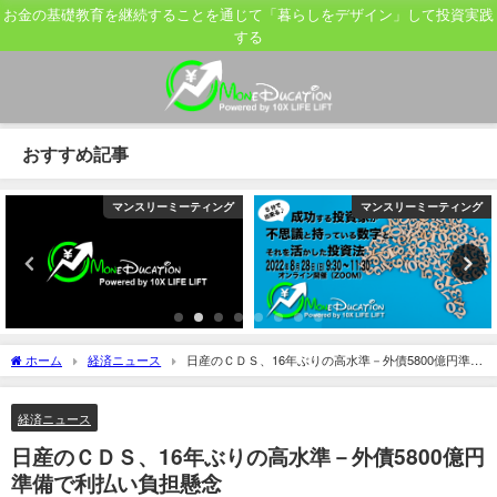
お金の基礎教育を継続することを通じて「暮らしをデザイン」して投資実践
する
おすすめ記事
マンスリーミーティング
マンスリーミーティング
ホーム
経済ニュース
日産のＣＤＳ、16年ぶりの高水準－外債5800億円準備
で利払い負担懸念
経済ニュース
日産のＣＤＳ、16年ぶりの高水準－外債5800億円
準備で利払い負担懸念