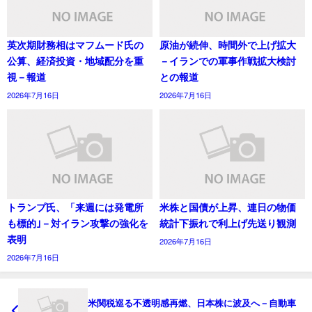
英次期財務相はマフムード氏の
原油が続伸、時間外で上げ拡大
公算、経済投資・地域配分を重
－イランでの軍事作戦拡大検討
視－報道
との報道
2026年7月16日
2026年7月16日
トランプ氏、「来週には発電所
米株と国債が上昇、連日の物価
も標的｣－対イラン攻撃の強化を
統計下振れで利上げ先送り観測
表明
2026年7月16日
2026年7月16日
米関税巡る不透明感再燃、日本株に波及へ－自動車