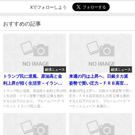
Xでフォローしよう
おすすめの記事
経済ニュース
経済ニュース
トランプ氏に逆風、原油高と金
来週の円は上昇へ、日銀タカ派
利上昇が招く生活苦－イラン攻
姿勢で買い圧力－ＦＲＢ高官発
撃で激変
言も注視
トランプ氏に逆風、原油高と金利上昇が招
来週の円は上昇へ、日銀タカ派姿勢で買い
く生活苦－イラン攻撃で激変 記事を要約
圧力－ＦＲＢ高官発言も注視 記事を要約
すると以下のとおり。 ブルームバーグ マ
すると以下のとおり。 ブルームバーグ マ
ーケット トランプ氏に逆...
ーケットニュース 来週の...