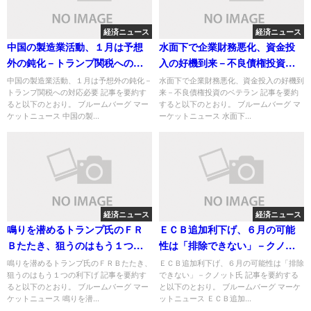
経済ニュース
経済ニュース
中国の製造業活動、１月は予想
水面下で企業財務悪化、資金投
外の鈍化－トランプ関税への対
入の好機到来－不良債権投資の
応必要
ベテラン
中国の製造業活動、１月は予想外の鈍化－
水面下で企業財務悪化、資金投入の好機到
トランプ関税への対応必要 記事を要約す
来－不良債権投資のベテラン 記事を要約
ると以下のとおり。 ブルームバーグ マー
すると以下のとおり。 ブルームバーグ マ
ケットニュース 中国の製...
ーケットニュース 水面下...
経済ニュース
経済ニュース
鳴りを潜めるトランプ氏のＦＲ
ＥＣＢ追加利下げ、６月の可能
Ｂたたき、狙うのはもう１つの
性は「排除できない」－クノッ
利下げ
ト氏
鳴りを潜めるトランプ氏のＦＲＢたたき、
ＥＣＢ追加利下げ、６月の可能性は「排除
狙うのはもう１つの利下げ 記事を要約す
できない」－クノット氏 記事を要約する
ると以下のとおり。 ブルームバーグ マー
と以下のとおり。 ブルームバーグ マーケ
ケットニュース 鳴りを潜...
ットニュース ＥＣＢ追加...