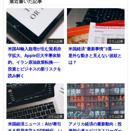
最近書いた記事
コラム記事
コラム記事
米国AI輸入急増が生む貿易赤
米国経済“最新事情”3選――
字拡大、Apple巨大半導体契
意外な動きと見えない波紋と
約、イラン原油政策転換──
は？
投資とビジネスの新リスクを
読み解く
コラム記事
コラム記事
米国経済ニュース：AIが牽引
アメリカ経済の最新動向：投
する貿易赤字とGDP鈍化―い
資初心者とビジネスリーダー