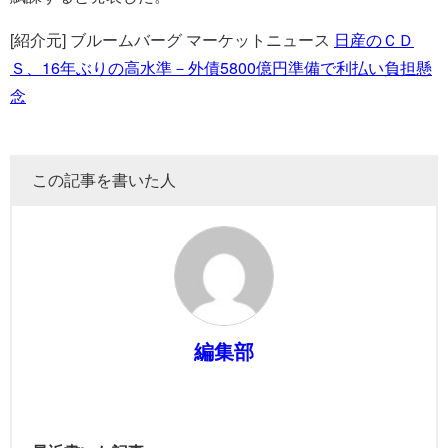
[紹介元] ブルームバーグ マーケットニュース
日産のＣＤ
Ｓ、16年ぶりの高水準－外債5800億円準備で利払い負担懸
念
この記事を書いた人
編集部