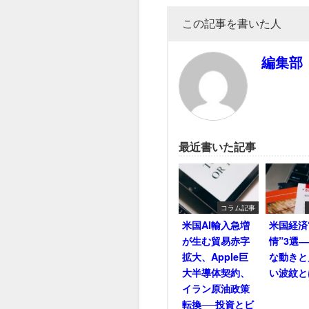
この記事を書いた人
編集部
最近書いた記事
コラム記事
米国AI輸入急増
米国経済
が生む貿易赤字
情”3選
拡大、Apple巨
な動きと
大半導体契約、
い波紋と
イラン原油政策
転換──投資とビ