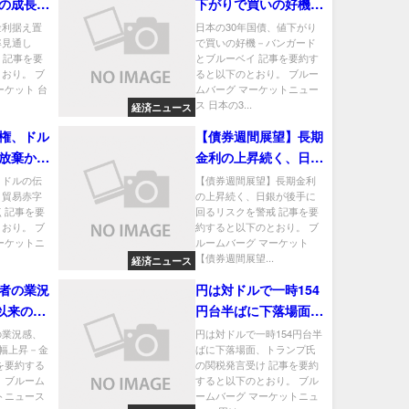
の成長率
下がりで買いの好機－
%に上方修
バンガードとブルーベ
金利据え置
日本の30年国債、値下がり
率見通し
で買いの好機－バンガード
イ
正 記事を要
とブルーベイ 記事を要約す
おり。 ブ
ると以下のとおり。 ブルー
ーケット 台
ムバーグ マーケットニュー
ス 日本の3...
経済ニュース
権、ドル
【債券週間展望】長期
放棄か－
金利の上昇続く、日銀
先介入に
が後手に回るリスクを
、ドルの伝
【債券週間展望】長期金利
－貿易赤字
の上昇続く、日銀が後手に
警戒
 記事を要
回るリスクを警戒 記事を要
おり。 ブ
約すると以下のとおり。 ブ
ーケットニ
ルームバーグ マーケット
【債券週間展望...
経済ニュース
者の業況
円は対ドルで一時154
月以来の大
円台半ばに下落場面、
低下寄与
トランプ氏の関税発言
の業況感、
円は対ドルで一時154円台半
大幅上昇－金
ばに下落場面、トランプ氏
受け
を要約する
の関税発言受け 記事を要約
 ブルーム
すると以下のとおり。 ブル
トニュース
ームバーグ マーケットニュ