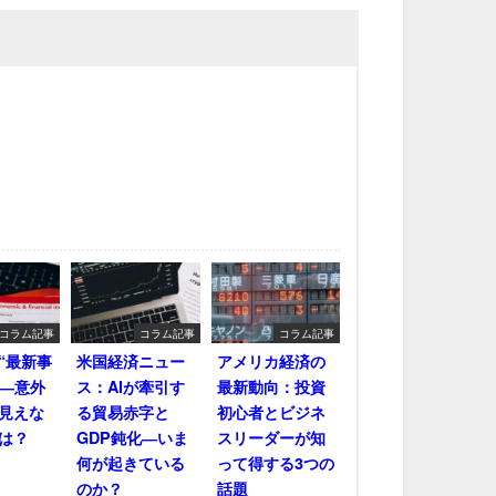
コラム記事
コラム記事
コラム記事
“最新事
米国経済ニュー
アメリカ経済の
――意外
ス：AIが牽引す
最新動向：投資
見えな
る貿易赤字と
初心者とビジネ
は？
GDP鈍化―いま
スリーダーが知
何が起きている
って得する3つの
のか？
話題