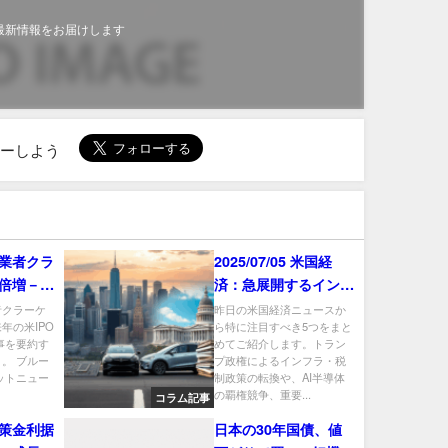
最新情報をお届けします
ローしよう
業者クラ
2025/07/05 米国経
倍増－来
済：急展開するインフ
に準備
ラ政策とテック、電気
者クラーケ
昨日の米国経済ニュースか
年の米IPO
ら特に注目すべき5つをまと
車、半導体市場の行方
事を要約す
めてご紹介します。トラン
。 ブルー
プ政権によるインフラ・税
ットニュー
制政策の転換や、AI半導体
の覇権競争、重要...
コラム記事
策金利据
日本の30年国債、値