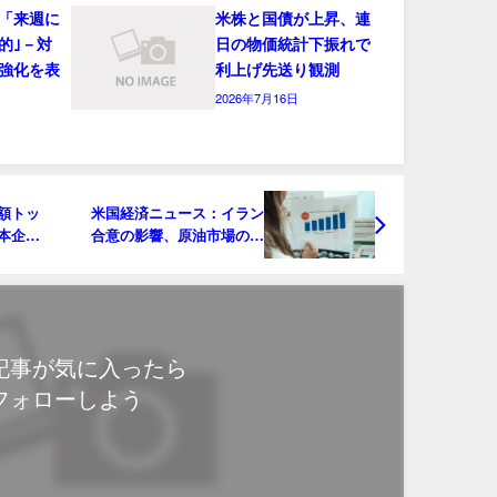
「来週に
米株と国債が上昇、連
的｣－対
日の物価統計下振れで
強化を表
利上げ先送り観測
2026年7月16日
額トッ
米国経済ニュース：イラン
本企業
合意の影響、原油市場の変
動、そしてSpaceX上場の
意外な波紋
記事が気に入ったら
フォローしよう