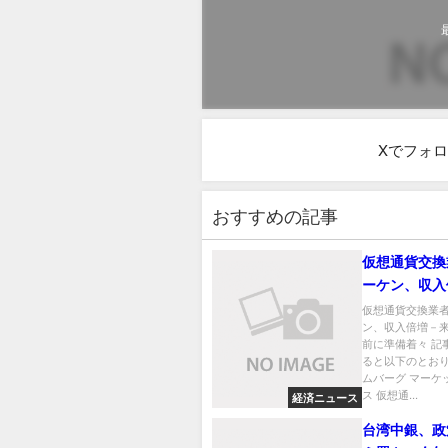
Xでフォ
おすすめの記事
仮想通貨交換
ーケン、収入
年の米IPO前
仮想通貨交換業
ン、収入倍増－来
着々
前に準備着々 記
ると以下のとおり
ムバーグ マーケ
ス 仮想通...
経済ニュース
台湾中銀、政