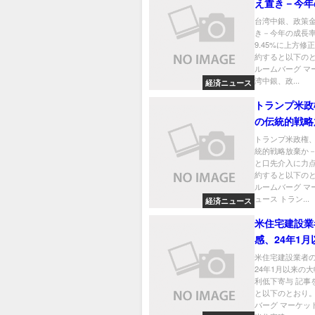
え置き－今年
見通し9.45
台湾中銀、政策
き－今年の成長
正
9.45%に上方修
約すると以下のと
ルームバーグ マ
湾中銀、政...
経済ニュース
トランプ米政
の伝統的戦略
貿易赤字と口
トランプ米政権
統的戦略放棄か
力点
と口先介入に力点
約すると以下のと
ルームバーグ マ
ュース トラン...
経済ニュース
米住宅建設業
感、24年1
幅上昇－金利
米住宅建設業者
24年1月以来の
利低下寄与 記事
と以下のとおり。
バーグ マーケッ