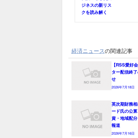
ジネスの新リス
クを読み解く
経済ニュース
の関連記事
【RSS愛好
ター配信終了
せ
2026年7月18日
英次期財務相
ード氏の公算
資・地域配分
報道
2026年7月16日