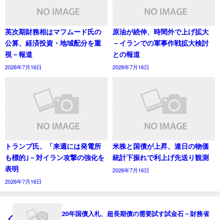
英次期財務相はマフムード氏の
原油が続伸、時間外で上げ拡大
公算、経済投資・地域配分を重
－イランでの軍事作戦拡大検討
視－報道
との報道
2026年7月16日
2026年7月16日
トランプ氏、「来週には発電所
米株と国債が上昇、連日の物価
も標的｣－対イラン攻撃の強化を
統計下振れで利上げ先送り観測
表明
2026年7月16日
2026年7月16日
20年国債入札、超長期債の需要試す試金石－財務省