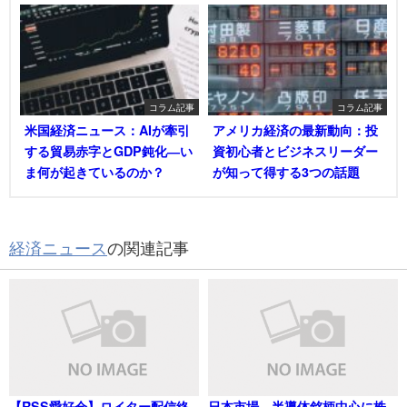
コラム記事
コラム記事
米国経済ニュース：AIが牽引
アメリカ経済の最新動向：投
する貿易赤字とGDP鈍化―い
資初心者とビジネスリーダー
ま何が起きているのか？
が知って得する3つの話題
経済ニュース
の関連記事
【RSS愛好会】ロイター配信終
日本市場、半導体銘柄中心に株