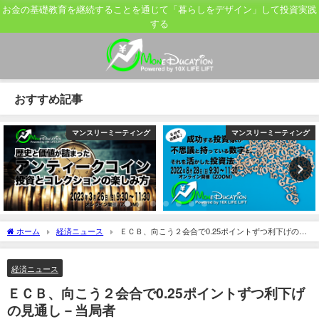
お金の基礎教育を継続することを通じて「暮らしをデザイン」して投資実践
する
おすすめ記事
マンスリーミーティング
マンスリーミーティング
ホーム
経済ニュース
ＥＣＢ、向こう２会合で0.25ポイントずつ利下げの見
通し－当局者
経済ニュース
ＥＣＢ、向こう２会合で0.25ポイントずつ利下げ
の見通し－当局者