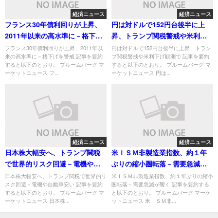
経済ニュース
経済ニュース
フランス30年債利回りが上昇、
円は対ドルで152円台後半に上
2011年以来の高水準に－格下げ
昇、トランプ関税警戒や米利下
を警戒
げ観測で
フランス30年債利回りが上昇、2011年以
円は対ドルで152円台後半に上昇、トラン
来の高水準に－格下げを警戒 記事を要約
プ関税警戒や米利下げ観測で 記事を要約
すると以下のとおり。 ブルームバーグ マ
すると以下のとおり。 ブルームバーグ マ
ーケットニュース フ...
ーケットニュース 円は...
経済ニュース
経済ニュース
日本株大幅安へ、トランプ関税
米ＩＳＭ非製造業指数、約１年
で世界的リスク回避－電機や自
ぶりの縮小圏転落－需要急減が
動車安い
響く
日本株大幅安へ、トランプ関税で世界的リ
米ＩＳＭ非製造業指数、約１年ぶりの縮小
スク回避－電機や自動車安い 記事を要約
圏転落－需要急減が響く 記事を要約する
すると以下のとおり。 ブルームバーグ マ
と以下のとおり。 ブルームバーグ マーケ
ーケットニュース 日本株...
ットニュース 米ＩＳＭ非...