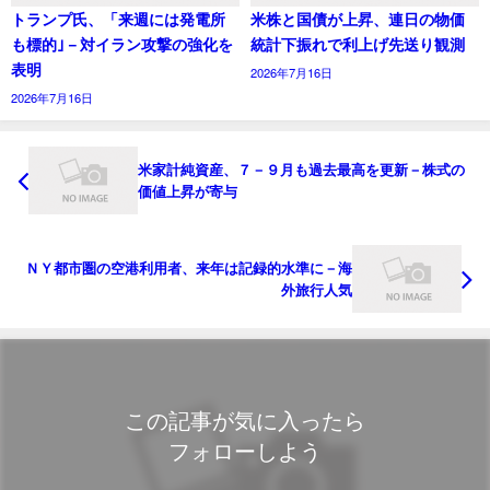
トランプ氏、「来週には発電所
米株と国債が上昇、連日の物価
も標的｣－対イラン攻撃の強化を
統計下振れで利上げ先送り観測
表明
2026年7月16日
2026年7月16日
米家計純資産、７－９月も過去最高を更新－株式の
価値上昇が寄与
ＮＹ都市圏の空港利用者、来年は記録的水準に－海
外旅行人気
この記事が気に入ったら
フォローしよう