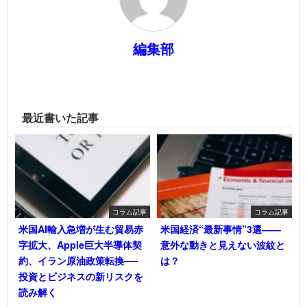
編集部
最近書いた記事
コラム記事
コラム記事
米国AI輸入急増が生む貿易赤
米国経済“最新事情”3選――
字拡大、Apple巨大半導体契
意外な動きと見えない波紋と
約、イラン原油政策転換──
は？
投資とビジネスの新リスクを
読み解く