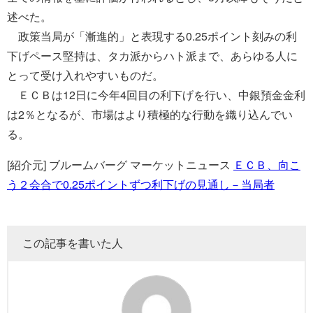
述べた。
政策当局が「漸進的」と表現する0.25ポイント刻みの利
下げペース堅持は、タカ派からハト派まで、あらゆる人に
とって受け入れやすいものだ。
ＥＣＢは12日に今年4回目の利下げを行い、中銀預金金利
は2％となるが、市場はより積極的な行動を織り込んでい
る。
[紹介元] ブルームバーグ マーケットニュース
ＥＣＢ、向こ
う２会合で0.25ポイントずつ利下げの見通し－当局者
この記事を書いた人