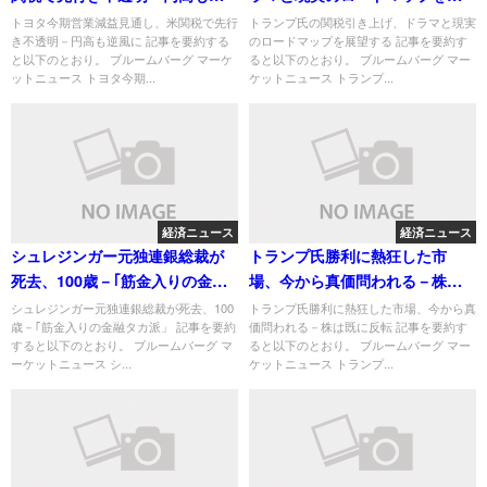
風に
望する
トヨタ今期営業減益見通し、米関税で先行
トランプ氏の関税引き上げ、ドラマと現実
き不透明－円高も逆風に 記事を要約する
のロードマップを展望する 記事を要約す
と以下のとおり。 ブルームバーグ マーケ
ると以下のとおり。 ブルームバーグ マー
ットニュース トヨタ今期...
ケットニュース トランプ...
経済ニュース
経済ニュース
シュレジンガー元独連銀総裁が
トランプ氏勝利に熱狂した市
死去、100歳－｢筋金入りの金融
場、今から真価問われる－株は
タカ派」
既に反転
シュレジンガー元独連銀総裁が死去、100
トランプ氏勝利に熱狂した市場、今から真
歳－｢筋金入りの金融タカ派」 記事を要約
価問われる－株は既に反転 記事を要約す
すると以下のとおり。 ブルームバーグ マ
ると以下のとおり。 ブルームバーグ マー
ーケットニュース シ...
ケットニュース トランプ...