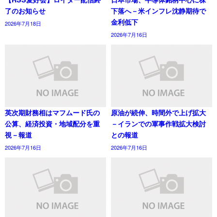
了のお知らせ
下落へ－米インフレ沈静期待で
金利低下
2026年7月18日
2026年7月16日
英次期財務相はマフムード氏の
原油が続伸、時間外で上げ拡大
公算、経済投資・地域配分を重
－イランでの軍事作戦拡大検討
視－報道
との報道
2026年7月16日
2026年7月16日