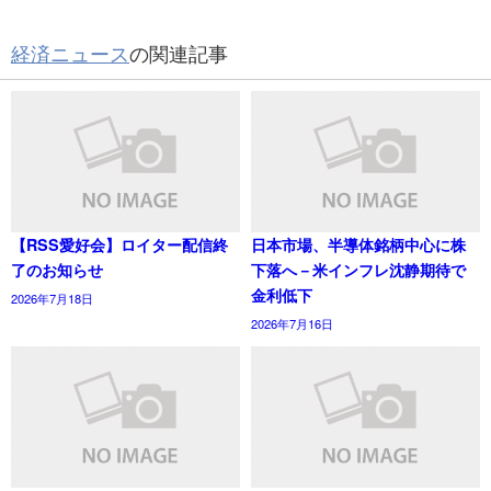
経済ニュース
の関連記事
【RSS愛好会】ロイター配信終
日本市場、半導体銘柄中心に株
了のお知らせ
下落へ－米インフレ沈静期待で
金利低下
2026年7月18日
2026年7月16日