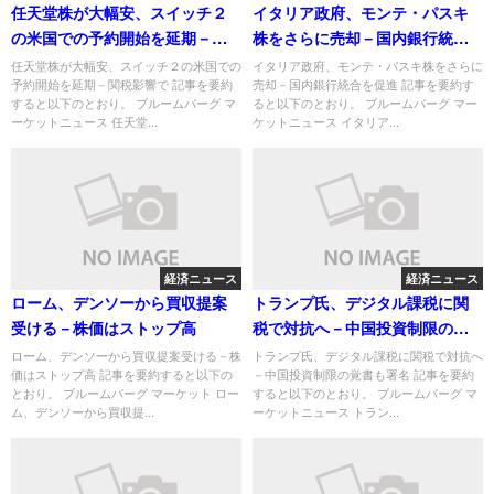
任天堂株が大幅安、スイッチ２
イタリア政府、モンテ・パスキ
の米国での予約開始を延期－関
株をさらに売却－国内銀行統合
税影響で
を促進
任天堂株が大幅安、スイッチ２の米国での
イタリア政府、モンテ・パスキ株をさらに
予約開始を延期－関税影響で 記事を要約
売却－国内銀行統合を促進 記事を要約す
すると以下のとおり。 ブルームバーグ マ
ると以下のとおり。 ブルームバーグ マー
ーケットニュース 任天堂...
ケットニュース イタリア...
経済ニュース
経済ニュース
ローム、デンソーから買収提案
トランプ氏、デジタル課税に関
受ける－株価はストップ高
税で対抗へ－中国投資制限の覚
書も署名
ローム、デンソーから買収提案受ける－株
トランプ氏、デジタル課税に関税で対抗へ
価はストップ高 記事を要約すると以下の
－中国投資制限の覚書も署名 記事を要約
とおり。 ブルームバーグ マーケット ロー
すると以下のとおり。 ブルームバーグ マ
ム、デンソーから買収提...
ーケットニュース トラン...