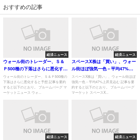
おすすめの記事
経済ニュース
経済ニュース
ウォール街のトレーダー、Ｓ＆
スペースX株は「買い」、ウォー
Ｐ500種の下落はさらに悪化する
ル街ほぼ強気一色－平均47%上
と予想
昇見込む
ウォール街のトレーダー、Ｓ＆Ｐ500種の
スペースX株は「買い」、ウォール街ほぼ
下落はさらに悪化すると予想 記事を要約
強気一色－平均47%上昇見込む 記事を要
すると以下のとおり。 ブルームバーグ マ
約すると以下のとおり。 ブルームバーグ
ーケットニュース ウォ...
マーケット スペースX...
経済ニュース
経済ニュース