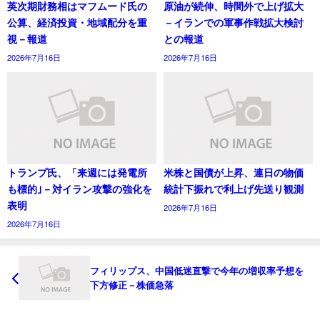
英次期財務相はマフムード氏の
原油が続伸、時間外で上げ拡大
公算、経済投資・地域配分を重
－イランでの軍事作戦拡大検討
視－報道
との報道
2026年7月16日
2026年7月16日
トランプ氏、「来週には発電所
米株と国債が上昇、連日の物価
も標的｣－対イラン攻撃の強化を
統計下振れで利上げ先送り観測
表明
2026年7月16日
2026年7月16日
フィリップス、中国低迷直撃で今年の増収率予想を
下方修正－株価急落