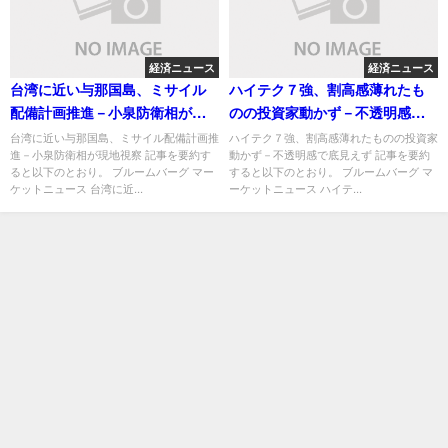
経済ニュース
経済ニュース
台湾に近い与那国島、ミサイル
ハイテク７強、割高感薄れたも
配備計画推進－小泉防衛相が現
のの投資家動かず－不透明感で
地視察
底見えず
台湾に近い与那国島、ミサイル配備計画推
ハイテク７強、割高感薄れたものの投資家
進－小泉防衛相が現地視察 記事を要約す
動かず－不透明感で底見えず 記事を要約
ると以下のとおり。 ブルームバーグ マー
すると以下のとおり。 ブルームバーグ マ
ケットニュース 台湾に近...
ーケットニュース ハイテ...