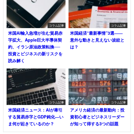
コラム記事
コラム記事
米国AI輸入急増が生む貿易赤
米国経済“最新事情”3選――
字拡大、Apple巨大半導体契
意外な動きと見えない波紋と
約、イラン原油政策転換──
は？
投資とビジネスの新リスクを
読み解く
コラム記事
コラム記事
米国経済ニュース：AIが牽引
アメリカ経済の最新動向：投
する貿易赤字とGDP鈍化―い
資初心者とビジネスリーダー
ま何が起きているのか？
が知って得する3つの話題