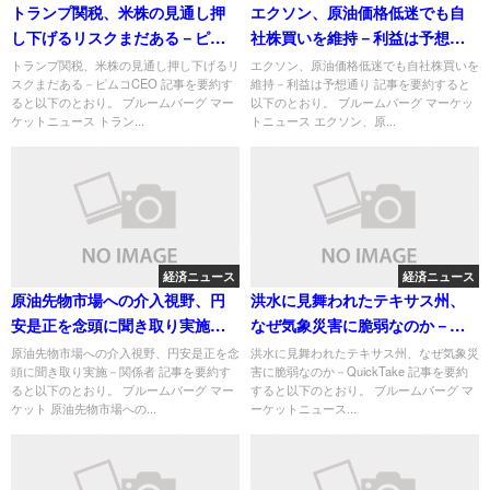
トランプ関税、米株の見通し押
エクソン、原油価格低迷でも自
し下げるリスクまだある－ピム
社株買いを維持－利益は予想通
コCEO
り
トランプ関税、米株の見通し押し下げるリ
エクソン、原油価格低迷でも自社株買いを
スクまだある－ピムコCEO 記事を要約す
維持－利益は予想通り 記事を要約すると
ると以下のとおり。 ブルームバーグ マー
以下のとおり。 ブルームバーグ マーケッ
ケットニュース トラン...
トニュース エクソン、原...
経済ニュース
経済ニュース
原油先物市場への介入視野、円
洪水に見舞われたテキサス州、
安是正を念頭に聞き取り実施－
なぜ気象災害に脆弱なのか－
関係者
QuickTake
原油先物市場への介入視野、円安是正を念
洪水に見舞われたテキサス州、なぜ気象災
頭に聞き取り実施－関係者 記事を要約す
害に脆弱なのか－QuickTake 記事を要約
ると以下のとおり。 ブルームバーグ マー
すると以下のとおり。 ブルームバーグ マ
ケット 原油先物市場への...
ーケットニュース...