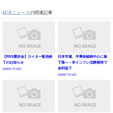
経済ニュース
の関連記事
【RSS愛好会】ロイター配信終
日本市場、半導体銘柄中心に株
了のお知らせ
下落へ－米インフレ沈静期待で
金利低下
2026年7月18日
2026年7月16日