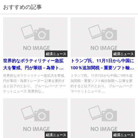
おすすめの記事
経済ニュース
経済ニュース
世界的なボラティリティー急拡
トランプ氏、11月1日から中国に
大を警戒、円が筆頭－為替トレ
100％追加関税－重要ソフト輸出
ーダー
制限へ
世界的なボラティリティー急拡大を警戒、
トランプ氏、11月1日から中国に100％追
円が筆頭－為替トレーダー 記事を要約す
加関税－重要ソフト輸出制限へ 記事を要
ると以下のとおり。 ブルームバーグ マー
約すると以下のとおり。 ブルームバーグ
ケットニュース 世界的な...
マーケットニュース ...
経済ニュース
経済ニュース