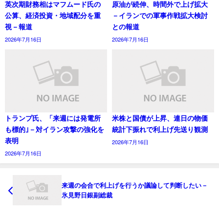
英次期財務相はマフムード氏の
原油が続伸、時間外で上げ拡大
公算、経済投資・地域配分を重
－イランでの軍事作戦拡大検討
視－報道
との報道
2026年7月16日
2026年7月16日
トランプ氏、「来週には発電所
米株と国債が上昇、連日の物価
も標的｣－対イラン攻撃の強化を
統計下振れで利上げ先送り観測
表明
2026年7月16日
2026年7月16日
来週の会合で利上げを行うか議論して判断したい－
氷見野日銀副総裁