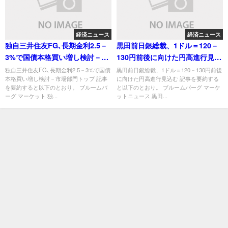
経済ニュース
経済ニュース
独自三井住友FG､長期金利2.5－
黒田前日銀総裁、1ドル＝120－
3%で国債本格買い増し検討－市
130円前後に向けた円高進行見込
場部門トップ
む
独自三井住友FG､長期金利2.5－3%で国債
黒田前日銀総裁、1ドル＝120－130円前後
本格買い増し検討－市場部門トップ 記事
に向けた円高進行見込む 記事を要約する
を要約すると以下のとおり。 ブルームバ
と以下のとおり。 ブルームバーグ マーケ
ーグ マーケット 独...
ットニュース 黒田...