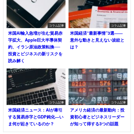
コラム記事
コラム記事
米国AI輸入急増が生む貿易赤
米国経済“最新事情”3選――
字拡大、Apple巨大半導体契
意外な動きと見えない波紋と
約、イラン原油政策転換──
は？
投資とビジネスの新リスクを
読み解く
コラム記事
コラム記事
米国経済ニュース：AIが牽引
アメリカ経済の最新動向：投
する貿易赤字とGDP鈍化―い
資初心者とビジネスリーダー
ま何が起きているのか？
が知って得する3つの話題