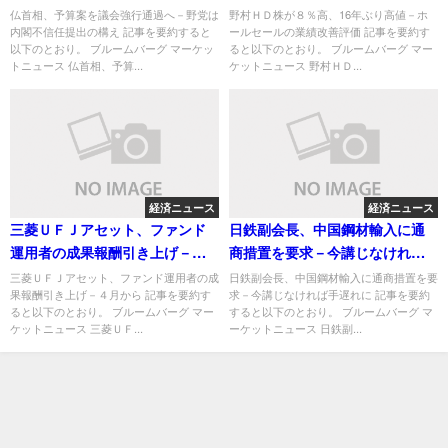
え
評価
仏首相、予算案を議会強行通過へ－野党は
野村ＨＤ株が８％高、16年ぶり高値－ホ
内閣不信任提出の構え 記事を要約すると
ールセールの業績改善評価 記事を要約す
以下のとおり。 ブルームバーグ マーケッ
ると以下のとおり。 ブルームバーグ マー
トニュース 仏首相、予算...
ケットニュース 野村ＨＤ...
経済ニュース
経済ニュース
三菱ＵＦＪアセット、ファンド
日鉄副会長、中国鋼材輸入に通
運用者の成果報酬引き上げ－４
商措置を要求－今講じなければ
月から
手遅れに
三菱ＵＦＪアセット、ファンド運用者の成
日鉄副会長、中国鋼材輸入に通商措置を要
果報酬引き上げ－４月から 記事を要約す
求－今講じなければ手遅れに 記事を要約
ると以下のとおり。 ブルームバーグ マー
すると以下のとおり。 ブルームバーグ マ
ケットニュース 三菱ＵＦ...
ーケットニュース 日鉄副...