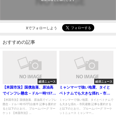
Xでフォローしよう
おすすめの記事
経済ニュース
経済ニュース
【米国市況】国債急落、原油高
ミャンマーで強い地震、タイと
でインフレ懸念－ドル一時157円
ベトナムでも大きな揺れ－市民
台後半
避難
【米国市況】国債急落、原油高でインフレ
ミャンマーで強い地震、タイとベトナムで
懸念－ドル一時157円台後半 記事を要約す
も大きな揺れ－市民避難 記事を要約する
ると以下のとおり。 ブルームバーグ マー
と以下のとおり。 ブルームバーグ マーケ
ケット 【米国市況】...
ットニュース ミャンマー...