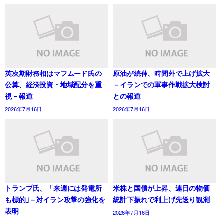
英次期財務相はマフムード氏の
原油が続伸、時間外で上げ拡大
公算、経済投資・地域配分を重
－イランでの軍事作戦拡大検討
視－報道
との報道
2026年7月16日
2026年7月16日
トランプ氏、「来週には発電所
米株と国債が上昇、連日の物価
も標的｣－対イラン攻撃の強化を
統計下振れで利上げ先送り観測
表明
2026年7月16日