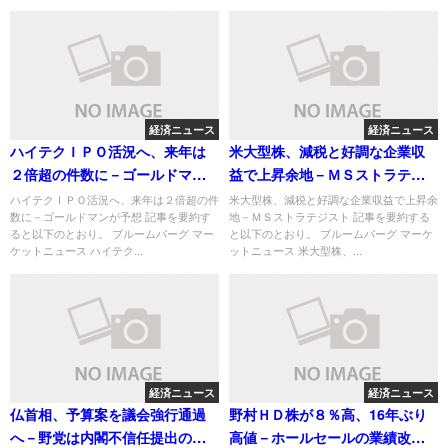
経済ニュース
経済ニュース
ハイテクＩＰＯ活況へ、来年は
米大型株、減税と好調な企業収
２倍超の件数に－ゴールドマン
益で上昇余地－ＭＳストラテジ
が予想
スト
ハイテクＩＰＯ活況へ、来年は２倍超の件
米大型株、減税と好調な企業収益で上昇余
数に－ゴールドマンが予想 記事を要約す
地－ＭＳストラテジスト 記事を要約する
ると以下のとおり。 ブルームバーグ マー
と以下のとおり。 ブルームバーグ マーケ
ケットニュース ハイテク...
ットニュース 米大型株、...
経済ニュース
経済ニュース
仏首相、予算案を議会強行通過
野村ＨＤ株が８％高、16年ぶり
へ－野党は内閣不信任提出の構
高値－ホールセールの業績改善