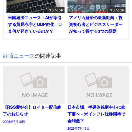
コラム記事
コラム記事
米国経済ニュース：AIが牽引
アメリカ経済の最新動向：投
する貿易赤字とGDP鈍化―い
資初心者とビジネスリーダー
ま何が起きているのか？
が知って得する3つの話題
経済ニュース
の関連記事
【RSS愛好会】ロイター配信終
日本市場、半導体銘柄中心に株
了のお知らせ
下落へ－米インフレ沈静期待で
金利低下
2026年7月18日
2026年7月16日