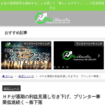
お金の基礎教育を継続することを通じて「暮らしをデザイン」して投資実践
する
おすすめ記事
マンスリーミーティング
マンスリーミーティング
ホーム
経済ニュース
ＨＰが通期の利益見通し引き下げ、プリンター事業低
迷続く－株下落
経済ニュース
ＨＰが通期の利益見通し引き下げ、プリンター事
業低迷続く－株下落