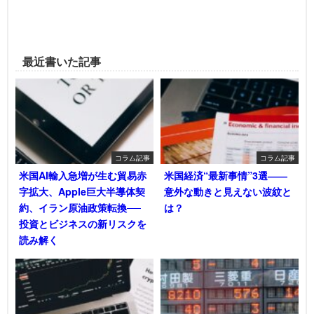
最近書いた記事
コラム記事
コラム記事
米国AI輸入急増が生む貿易赤
米国経済“最新事情”3選――
字拡大、Apple巨大半導体契
意外な動きと見えない波紋と
約、イラン原油政策転換──
は？
投資とビジネスの新リスクを
読み解く