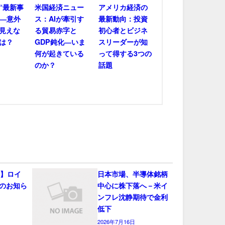
“最新事
米国経済ニュー
アメリカ経済の
――意外
ス：AIが牽引す
最新動向：投資
見えな
る貿易赤字と
初心者とビジネ
は？
GDP鈍化―いま
スリーダーが知
何が起きている
って得する3つの
のか？
話題
会】ロイ
日本市場、半導体銘柄
のお知ら
中心に株下落へ－米イ
ンフレ沈静期待で金利
低下
2026年7月16日