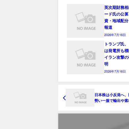
英次期財務相
ード氏の公算
資・地域配分
報道
2026年7月16日
トランプ氏、
は発電所も標
イラン攻撃の
明
2026年7月16日
日本株は小反発へ、
勢い一服で輸出や素
－中東懸念は重し