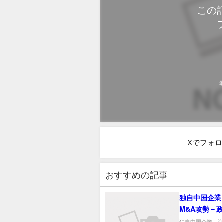
この
Xでフォ
おすすめの記事
独自中国企業
M&A攻勢－
略資産の取得
独自中国企業、海