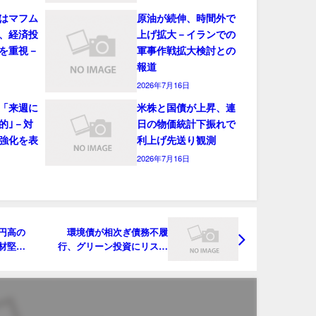
はマフム
原油が続伸、時間外で
、経済投
上げ拡大－イランでの
を重視－
軍事作戦拡大検討との
報道
2026年7月16日
「来週に
米株と国債が上昇、連
的｣－対
日の物価統計下振れで
強化を表
利上げ先送り観測
2026年7月16日
円高の
環境債が相次ぎ債務不履
材堅調
行、グリーン投資にリスク
懸念も