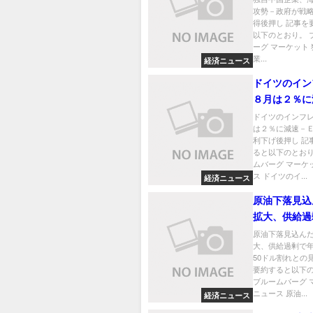
攻勢－政府が戦
得後押し 記事を
以下のとおり。 
ーグ マーケット
業...
経済ニュース
ドイツのイン
８月は２％に
ＣＢ追加利下
ドイツのインフ
は２％に減速－
利下げ後押し 記
ると以下のとおり
ムバーグ マーケ
ス ドイツのイ...
経済ニュース
原油下落見込
拡大、供給過
までに50ド
原油下落見込ん
大、供給過剰で
の見方
50ドル割れとの
要約すると以下
ブルームバーグ 
ニュース 原油...
経済ニュース