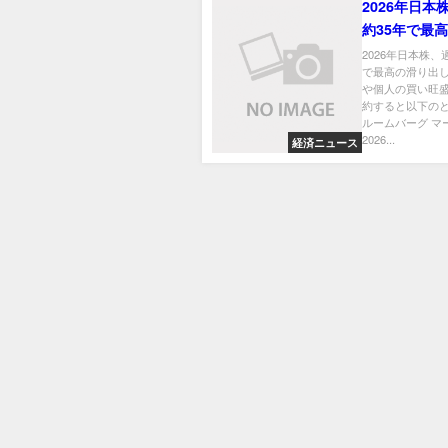
2026年日本
約35年で最
出し－海外勢
2026年日本株、
で最高の滑り出
買い旺盛
や個人の買い旺盛
約すると以下のと
ルームバーグ マ
2026...
経済ニュース