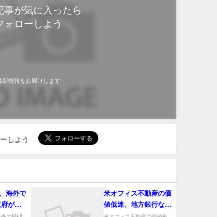
記事が気に入ったら
フォローしよう
最新情報をお届けします
ローしよう
、海外で
米オフィス不動産の価
政府が戦
値低迷、地方銀行など
後押し
中小金融機関で影響顕
外でM&A
米オフィス不動産の価値低