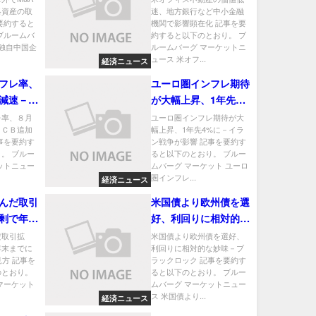
略資産の取
迷、地方銀行など中小金融
在化
要約すると
機関で影響顕在化 記事を要
ブルームバ
約すると以下のとおり。 ブ
 独自中国企
ルームバーグ マーケットニ
ュース 米オフ...
経済ニュース
フレ率、
ユーロ圏インフレ期待
減速－Ｅ
が大幅上昇、1年先
げ後押し
4%に－イラン戦争が
レ率、８月
ユーロ圏インフレ期待が大
ＥＣＢ追加
幅上昇、1年先4%に－イラ
影響
事を要約す
ン戦争が影響 記事を要約す
。 ブルー
ると以下のとおり。 ブルー
ットニュー
ムバーグ マーケット ユーロ
圏インフレ...
経済ニュース
んだ取引
米国債より欧州債を選
剰で年末
好、利回りに相対的な
ル割れと
妙味－ブラックロック
だ取引拡
米国債より欧州債を選好、
年末までに
利回りに相対的な妙味－ブ
見方 記事を
ラックロック 記事を要約す
のとおり。
ると以下のとおり。 ブルー
マーケット
ムバーグ マーケットニュー
ス 米国債より...
経済ニュース