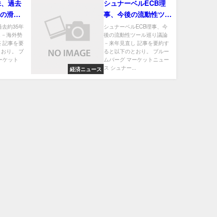
株、過去
シュナーベルECB理
高の滑り
事、今後の流動性ツー
や個人の
ル巡り議論－来年見直
過去約35年
シュナーベルECB理事、今
し－海外勢
後の流動性ツール巡り議論
し
 記事を要
－来年見直し 記事を要約す
おり。 ブ
ると以下のとおり。 ブルー
ーケット
ムバーグ マーケットニュー
ス シュナー...
経済ニュース