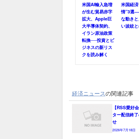
米国AI輸入急増
米国経済
が生む貿易赤字
情”3選
拡大、Apple巨
な動きと
大半導体契約、
い波紋と
イラン原油政策
転換──投資とビ
ジネスの新リス
クを読み解く
経済ニュース
の関連記事
【RSS愛好
ター配信終了
せ
2026年7月18日