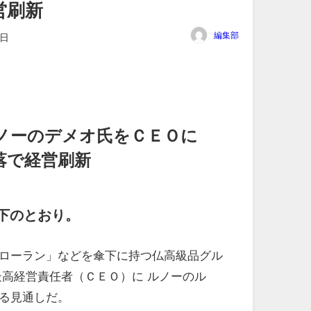
営刷新
編集部
6日
ノーのデメオ氏をＣＥＯに
落で経営刷新
下のとおり。
ローラン」などを傘下に持つ仏高級品グル
最高経営責任者（ＣＥＯ）に ルノーのル
る見通しだ。